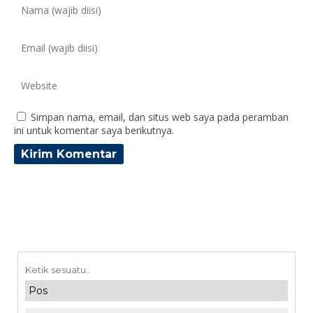
Simpan nama, email, dan situs web saya pada peramban
ini untuk komentar saya berikutnya.