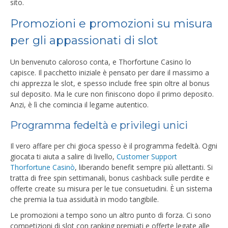
sito.
Promozioni e promozioni su misura
per gli appassionati di slot
Un benvenuto caloroso conta, e Thorfortune Casino lo
capisce. Il pacchetto iniziale è pensato per dare il massimo a
chi apprezza le slot, e spesso include free spin oltre al bonus
sul deposito. Ma le cure non finiscono dopo il primo deposito.
Anzi, è lì che comincia il legame autentico.
Programma fedeltà e privilegi unici
Il vero affare per chi gioca spesso è il programma fedeltà. Ogni
giocata ti aiuta a salire di livello,
Customer Support
Thorfortune Casinò
, liberando benefit sempre più allettanti. Si
tratta di free spin settimanali, bonus cashback sulle perdite e
offerte create su misura per le tue consuetudini. È un sistema
che premia la tua assiduità in modo tangibile.
Le promozioni a tempo sono un altro punto di forza. Ci sono
competizioni di slot con ranking premiati e offerte legate alle