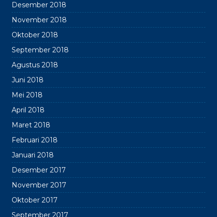
Desember 2018
November 2018
Oktober 2018
September 2018
Agustus 2018
Juni 2018
Mei 2018
April 2018
Maret 2018
Februari 2018
Januari 2018
Desember 2017
November 2017
Oktober 2017
September 2017