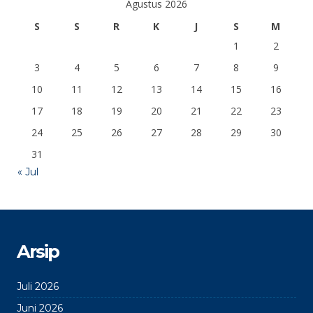
Agustus 2026
S
S
R
K
J
S
M
1
2
3
4
5
6
7
8
9
10
11
12
13
14
15
16
17
18
19
20
21
22
23
24
25
26
27
28
29
30
31
« Jul
Arsip
Juli 2026
Juni 2026