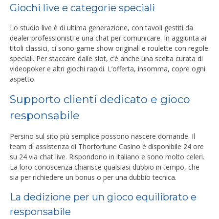
Giochi live e categorie speciali
Lo studio live è di ultima generazione, con tavoli gestiti da
dealer professionisti e una chat per comunicare. In aggiunta ai
titoli classici, ci sono game show originali e roulette con regole
speciali. Per staccare dalle slot, c’è anche una scelta curata di
videopoker e altri giochi rapidi. L’offerta, insomma, copre ogni
aspetto.
Supporto clienti dedicato e gioco
responsabile
Persino sul sito più semplice possono nascere domande. Il
team di assistenza di Thorfortune Casino è disponibile 24 ore
su 24 via chat live. Rispondono in italiano e sono molto celeri.
La loro conoscenza chiarisce qualsiasi dubbio in tempo, che
sia per richiedere un bonus o per una dubbio tecnica.
La dedizione per un gioco equilibrato e
responsabile