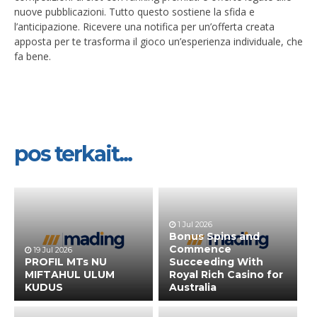
nuove pubblicazioni. Tutto questo sostiene la sfida e
l’anticipazione. Ricevere una notifica per un’offerta creata
apposta per te trasforma il gioco un’esperienza individuale, che
fa bene.
pos terkait...
1 Jul 2026
Bonus Spins and
Commence
19 Jul 2026
PROFIL MTs NU
Succeeding With
MIFTAHUL ULUM
Royal Rich Casino for
KUDUS
Australia