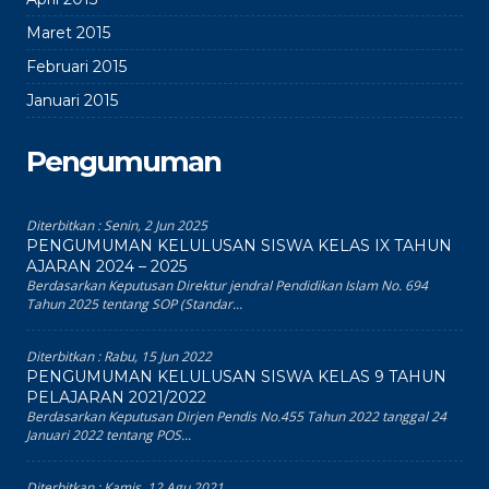
Maret 2015
Februari 2015
Januari 2015
Pengumuman
Diterbitkan :
Senin, 2 Jun 2025
PENGUMUMAN KELULUSAN SISWA KELAS IX TAHUN
AJARAN 2024 – 2025
Berdasarkan Keputusan Direktur jendral Pendidikan Islam No. 694
Tahun 2025 tentang SOP (Standar...
Diterbitkan :
Rabu, 15 Jun 2022
PENGUMUMAN KELULUSAN SISWA KELAS 9 TAHUN
PELAJARAN 2021/2022
Berdasarkan Keputusan Dirjen Pendis No.455 Tahun 2022 tanggal 24
Januari 2022 tentang POS...
Diterbitkan :
Kamis, 12 Agu 2021