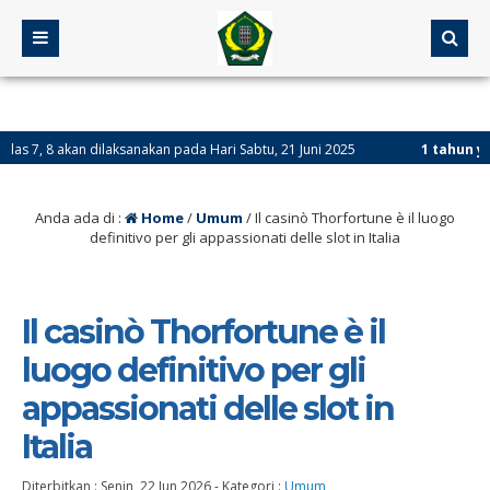
kan dilaksanakan pada Hari Sabtu, 21 Juni 2025
1 tahun yang lalu
/ 
9 akan diumumkan pada tanggal 02 Juni 2025 Jam 17.00 WIB di Group WA Kela
Anda ada di :
Home
/
Umum
/
Il casinò Thorfortune è il luogo
definitivo per gli appassionati delle slot in Italia
Il casinò Thorfortune è il
luogo definitivo per gli
appassionati delle slot in
Italia
Diterbitkan :
Senin, 22 Jun 2026
-
Kategori :
Umum