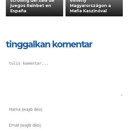
scrolling del sala de
élmény
juegos Rainbet en
Magyarországon a
España
Mafia Kaszinóval
tinggalkan komentar