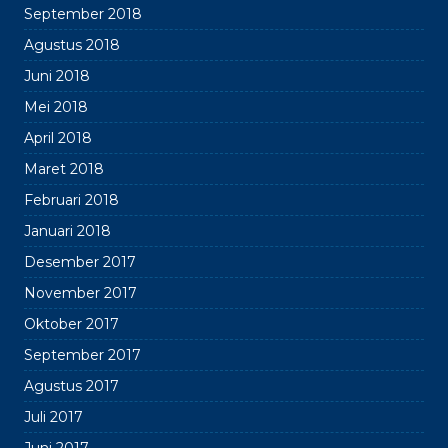
September 2018
Agustus 2018
Juni 2018
Mei 2018
April 2018
Maret 2018
Februari 2018
Januari 2018
Desember 2017
November 2017
Oktober 2017
September 2017
Agustus 2017
Juli 2017
Juni 2017