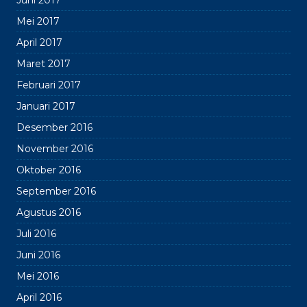
Mei 2017
April 2017
Maret 2017
Februari 2017
Januari 2017
Desember 2016
November 2016
Oktober 2016
September 2016
Agustus 2016
Juli 2016
Juni 2016
Mei 2016
April 2016