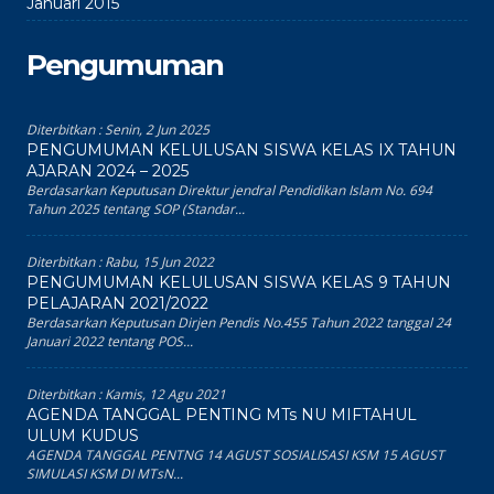
Januari 2015
Pengumuman
Diterbitkan :
Senin, 2 Jun 2025
PENGUMUMAN KELULUSAN SISWA KELAS IX TAHUN
AJARAN 2024 – 2025
Berdasarkan Keputusan Direktur jendral Pendidikan Islam No. 694
Tahun 2025 tentang SOP (Standar...
Diterbitkan :
Rabu, 15 Jun 2022
PENGUMUMAN KELULUSAN SISWA KELAS 9 TAHUN
PELAJARAN 2021/2022
Berdasarkan Keputusan Dirjen Pendis No.455 Tahun 2022 tanggal 24
Januari 2022 tentang POS...
Diterbitkan :
Kamis, 12 Agu 2021
AGENDA TANGGAL PENTING MTs NU MIFTAHUL
ULUM KUDUS
AGENDA TANGGAL PENTNG 14 AGUST SOSIALISASI KSM 15 AGUST
SIMULASI KSM DI MTsN...