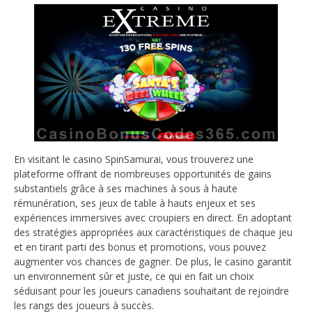
En visitant le casino SpinSamurai, vous trouverez une
plateforme offrant de nombreuses opportunités de gains
substantiels grâce à ses machines à sous à haute
rémunération, ses jeux de table à hauts enjeux et ses
expériences immersives avec croupiers en direct. En adoptant
des stratégies appropriées aux caractéristiques de chaque jeu
et en tirant parti des bonus et promotions, vous pouvez
augmenter vos chances de gagner. De plus, le casino garantit
un environnement sûr et juste, ce qui en fait un choix
séduisant pour les joueurs canadiens souhaitant de rejoindre
les rangs des joueurs à succès.