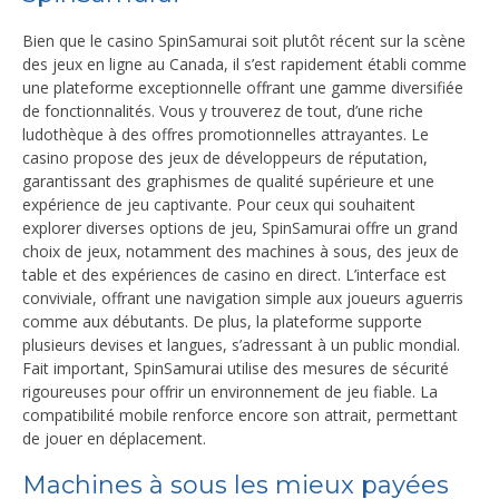
Bien que le casino SpinSamurai soit plutôt récent sur la scène
des jeux en ligne au Canada, il s’est rapidement établi comme
une plateforme exceptionnelle offrant une gamme diversifiée
de fonctionnalités. Vous y trouverez de tout, d’une riche
ludothèque à des offres promotionnelles attrayantes. Le
casino propose des jeux de développeurs de réputation,
garantissant des graphismes de qualité supérieure et une
expérience de jeu captivante. Pour ceux qui souhaitent
explorer diverses options de jeu, SpinSamurai offre un grand
choix de jeux, notamment des machines à sous, des jeux de
table et des expériences de casino en direct. L’interface est
conviviale, offrant une navigation simple aux joueurs aguerris
comme aux débutants. De plus, la plateforme supporte
plusieurs devises et langues, s’adressant à un public mondial.
Fait important, SpinSamurai utilise des mesures de sécurité
rigoureuses pour offrir un environnement de jeu fiable. La
compatibilité mobile renforce encore son attrait, permettant
de jouer en déplacement.
Machines à sous les mieux payées