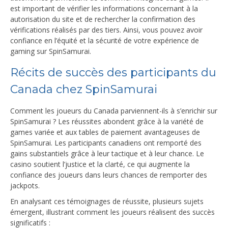
est important de vérifier les informations concernant à la
autorisation du site et de rechercher la confirmation des
vérifications réalisés par des tiers. Ainsi, vous pouvez avoir
confiance en l’équité et la sécurité de votre expérience de
gaming sur SpinSamurai.
Récits de succès des participants du
Canada chez SpinSamurai
Comment les joueurs du Canada parviennent-ils à s’enrichir sur
SpinSamurai ? Les réussites abondent grâce à la variété de
games variée et aux tables de paiement avantageuses de
SpinSamurai. Les participants canadiens ont remporté des
gains substantiels grâce à leur tactique et à leur chance. Le
casino soutient l’justice et la clarté, ce qui augmente la
confiance des joueurs dans leurs chances de remporter des
jackpots.
En analysant ces témoignages de réussite, plusieurs sujets
émergent, illustrant comment les joueurs réalisent des succès
significatifs :