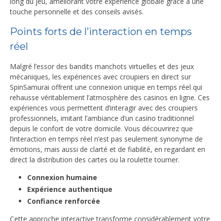
long du jeu, améliorant votre expérience globale grâce à une
touche personnelle et des conseils avisés.
Points forts de l’interaction en temps
réel
Malgré l’essor des bandits manchots virtuelles et des jeux
mécaniques, les expériences avec croupiers en direct sur
SpinSamurai offrent une connexion unique en temps réel qui
rehausse véritablement l’atmosphère des casinos en ligne. Ces
expériences vous permettent d’interagir avec des croupiers
professionnels, imitant l’ambiance d’un casino traditionnel
depuis le confort de votre domicile. Vous découvrirez que
l’interaction en temps réel n’est pas seulement synonyme de
émotions, mais aussi de clarté et de fiabilité, en regardant en
direct la distribution des cartes ou la roulette tourner.
Connexion humaine
Expérience authentique
Confiance renforcée
Cette approche interactive transforme considérablement votre