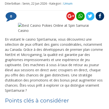
Diterbitkan :
Senin, 22 Jun 2026
-
Kategori :
Umum
0
En visitant le casino SpinSamurai, vous découvrirez une
sélection de jeux offrant des gains considérables, notamment
au Canada. Grâce à des développeurs de premier plan comme
NetEnt et Microgaming, la qualité est garantie par des
graphismes impressionnants et une expérience de jeu
captivante. Des machines à sous à taux de retour au joueur
élevé aux sessions en direct avec croupiers en direct, chaque
jeu offre des chances de gain distinctives. Une stratégie
d’utilisation des promotions et des bonus peut augmenter vos
chances. Êtes-vous prêt à explorer ce qui distingue vraiment
SpinSamurai ?
Points clés à considérer