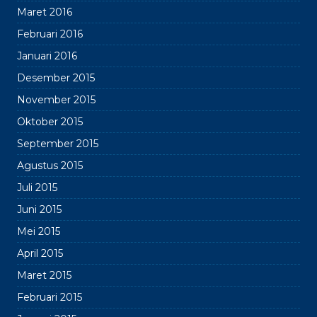
Maret 2016
Februari 2016
Januari 2016
Desember 2015
November 2015
Oktober 2015
September 2015
Agustus 2015
Juli 2015
Juni 2015
Mei 2015
April 2015
Maret 2015
Februari 2015