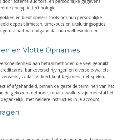
d door externe auditors, en persoonlijke gegevens
rde encryptie technologie.
gokken en biedt spelers tools om hun persoonlijke
eld deposit limieten, time-outs en uitsluitingsopties.
 gerust hart van uitgaan dat hun welbevinden en
gen en Vlotte Opnames
verscheidenheid aan betaalmethoden die veel gebruikt
reditcards, bankoverschrijvingen en diverse e-wallets.
verwerkt, zodat je direct kunt beginnen met spelen.
ief afgehandeld, binnen de gestelde termijnen van het
 van de gekozen methode, maar e-wallets zijn meestal het
oegankelijk, met heldere instructies in je account.
ragen
e populairste vragen over het deelnemen bij Leprezone