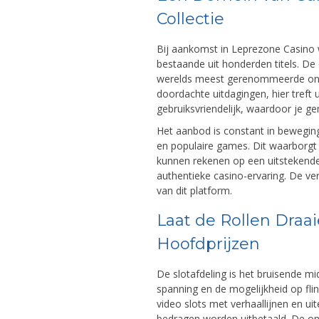
Collectie
Bij aankomst in Leprezone Casino 
bestaande uit honderden titels. De
werelds meest gerenommeerde ontwi
doordachte uitdagingen, hier treft
gebruiksvriendelijk, waardoor je g
Het aanbod is constant in bewegin
en populaire games. Dit waarborgt d
kunnen rekenen op een uitstekende 
authentieke casino-ervaring. De v
van dit platform.
Laat de Rollen Draa
Hoofdprijzen
De slotafdeling is het bruisende m
spanning en de mogelijkheid op flin
video slots met verhaallijnen en u
bedragen worden uitbetaald. De on