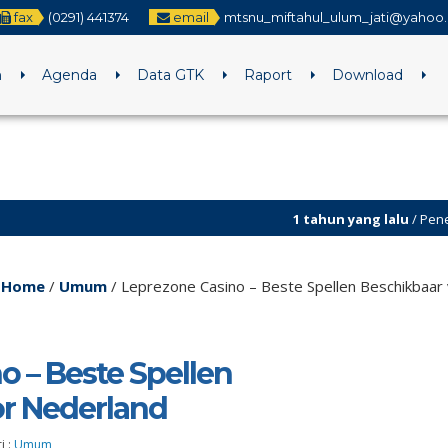
fax
(0291) 441374
email
mtsnu_miftahul_ulum_jati@yahoo.
n
Agenda
Data GTK
Raport
Download
1 tahun yang lalu
/ Penerimaan Rapor K
Home
/
Umum
/
Leprezone Casino – Beste Spellen Beschikbaar
o – Beste Spellen
r Nederland
i :
Umum