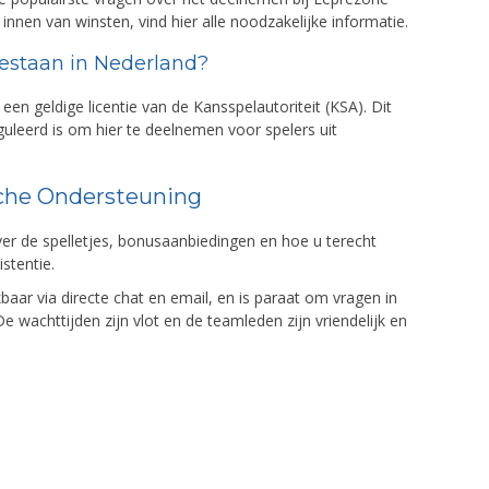
 innen van winsten, vind hier alle noodzakelijke informatie.
gestaan in Nederland?
een geldige licentie van de Kansspelautoriteit (KSA). Dit
guleerd is om hier te deelnemen voor spelers uit
sche Ondersteuning
ver de spelletjes, bonusaanbiedingen en hoe u terecht
stentie.
aar via directe chat en email, en is paraat om vragen in
 wachttijden zijn vlot en de teamleden zijn vriendelijk en