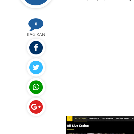
0
BAGIKAN