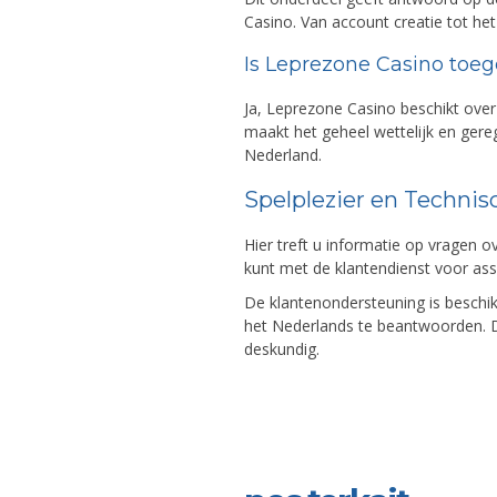
Casino. Van account creatie tot het
Is Leprezone Casino toe
Ja, Leprezone Casino beschikt over 
maakt het geheel wettelijk en gere
Nederland.
Spelplezier en Techni
Hier treft u informatie op vragen o
kunt met de klantendienst voor assi
De klantenondersteuning is beschikb
het Nederlands te beantwoorden. De
deskundig.