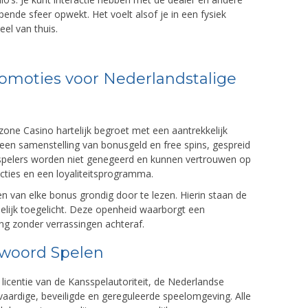
ende sfeer opwekt. Het voelt alsof je in een fysiek
el van thuis.
omoties voor Nederlandstalige
zone Casino hartelijk begroet met een aantrekkelijk
een samenstelling van bonusgeld en free spins, gespreid
ge spelers worden niet genegeerd en kunnen vertrouwen op
cties en een loyaliteitsprogramma.
n van elke bonus grondig door te lezen. Hierin staan de
delijk toegelicht. Deze openheid waarborgt een
ng zonder verrassingen achteraf.
twoord Spelen
icentie van de Kansspelautoriteit, de Nederlandse
tvaardige, beveiligde en gereguleerde speelomgeving. Alle