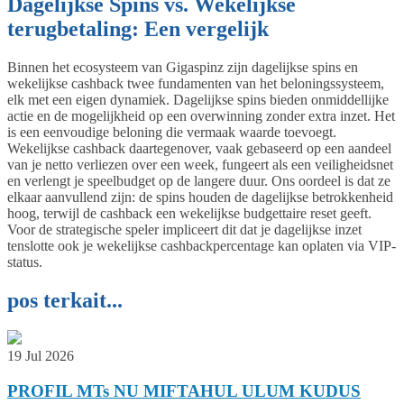
Dagelijkse Spins vs. Wekelijkse
terugbetaling: Een vergelijk
Binnen het ecosysteem van Gigaspinz zijn dagelijkse spins en
wekelijkse cashback twee fundamenten van het beloningssysteem,
elk met een eigen dynamiek. Dagelijkse spins bieden onmiddellijke
actie en de mogelijkheid op een overwinning zonder extra inzet. Het
is een eenvoudige beloning die vermaak waarde toevoegt.
Wekelijkse cashback daartegenover, vaak gebaseerd op een aandeel
van je netto verliezen over een week, fungeert als een veiligheidsnet
en verlengt je speelbudget op de langere duur. Ons oordeel is dat ze
elkaar aanvullend zijn: de spins houden de dagelijkse betrokkenheid
hoog, terwijl de cashback een wekelijkse budgettaire reset geeft.
Voor de strategische speler impliceert dit dat je dagelijkse inzet
tenslotte ook je wekelijkse cashbackpercentage kan oplaten via VIP-
status.
pos terkait...
19 Jul 2026
PROFIL MTs NU MIFTAHUL ULUM KUDUS