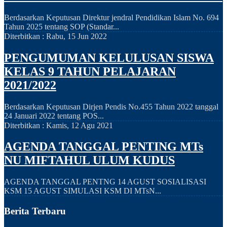
Berdasarkan Keputusan Direktur jendral Pendidikan Islam No. 694
Tahun 2025 tentang SOP (Standar...
Diterbitkan :
Rabu, 15 Jun 2022
PENGUMUMAN KELULUSAN SISWA
KELAS 9 TAHUN PELAJARAN
2021/2022
Berdasarkan Keputusan Dirjen Pendis No.455 Tahun 2022 tanggal
24 Januari 2022 tentang POS...
Diterbitkan :
Kamis, 12 Agu 2021
AGENDA TANGGAL PENTING MTs
NU MIFTAHUL ULUM KUDUS
AGENDA TANGGAL PENTNG 14 AGUST SOSIALISASI
KSM 15 AGUST SIMULASI KSM DI MTsN...
Berita Terbaru