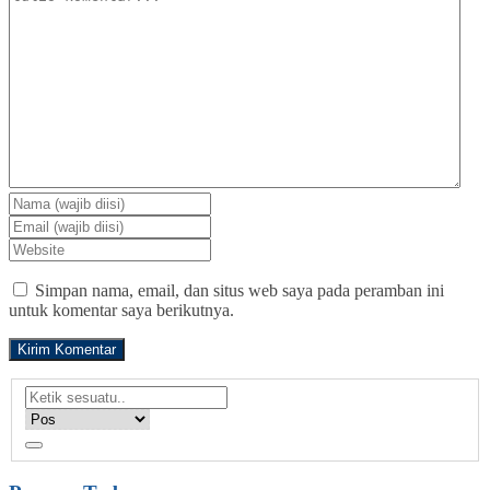
Simpan nama, email, dan situs web saya pada peramban ini
untuk komentar saya berikutnya.