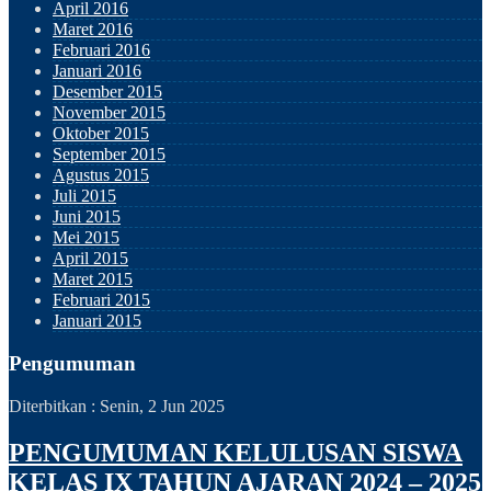
April 2016
Maret 2016
Februari 2016
Januari 2016
Desember 2015
November 2015
Oktober 2015
September 2015
Agustus 2015
Juli 2015
Juni 2015
Mei 2015
April 2015
Maret 2015
Februari 2015
Januari 2015
Pengumuman
Diterbitkan :
Senin, 2 Jun 2025
PENGUMUMAN KELULUSAN SISWA
KELAS IX TAHUN AJARAN 2024 – 2025