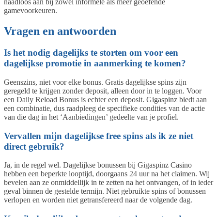
naadloos aan bij zowel informele als meer geoefende
gamevoorkeuren.
Vragen en antwoorden
Is het nodig dagelijks te storten om voor een
dagelijkse promotie in aanmerking te komen?
Geenszins, niet voor elke bonus. Gratis dagelijkse spins zijn
geregeld te krijgen zonder deposit, alleen door in te loggen. Voor
een Daily Reload Bonus is echter een deposit. Gigaspinz biedt aan
een combinatie, dus raadpleeg de specifieke condities van de actie
van die dag in het ‘Aanbiedingen’ gedeelte van je profiel.
Vervallen mijn dagelijkse free spins als ik ze niet
direct gebruik?
Ja, in de regel wel. Dagelijkse bonussen bij Gigaspinz Casino
hebben een beperkte looptijd, doorgaans 24 uur na het claimen. Wij
bevelen aan ze onmiddellijk in te zetten na het ontvangen, of in ieder
geval binnen de gestelde termijn. Niet gebruikte spins of bonussen
verlopen en worden niet getransfereerd naar de volgende dag.