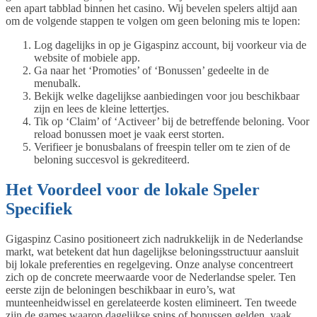
een apart tabblad binnen het casino. Wij bevelen spelers altijd aan
om de volgende stappen te volgen om geen beloning mis te lopen:
Log dagelijks in op je Gigaspinz account, bij voorkeur via de
website of mobiele app.
Ga naar het ‘Promoties’ of ‘Bonussen’ gedeelte in de
menubalk.
Bekijk welke dagelijkse aanbiedingen voor jou beschikbaar
zijn en lees de kleine lettertjes.
Tik op ‘Claim’ of ‘Activeer’ bij de betreffende beloning. Voor
reload bonussen moet je vaak eerst storten.
Verifieer je bonusbalans of freespin teller om te zien of de
beloning succesvol is gekrediteerd.
Het Voordeel voor de lokale Speler
Specifiek
Gigaspinz Casino positioneert zich nadrukkelijk in de Nederlandse
markt, wat betekent dat hun dagelijkse beloningsstructuur aansluit
bij lokale preferenties en regelgeving. Onze analyse concentreert
zich op de concrete meerwaarde voor de Nederlandse speler. Ten
eerste zijn de beloningen beschikbaar in euro’s, wat
munteenheidwissel en gerelateerde kosten elimineert. Ten tweede
zijn de games waarop dagelijkse spins of bonussen gelden, vaak