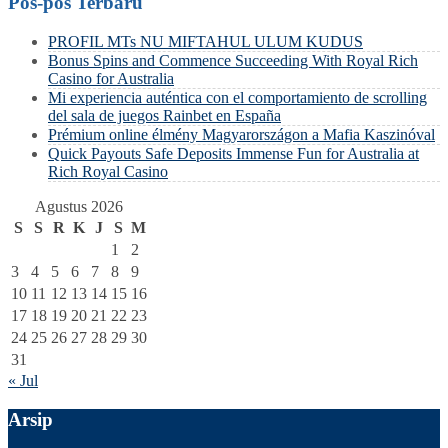
Pos-pos Terbaru
PROFIL MTs NU MIFTAHUL ULUM KUDUS
Bonus Spins and Commence Succeeding With Royal Rich
Casino for Australia
Mi experiencia auténtica con el comportamiento de scrolling
del sala de juegos Rainbet en España
Prémium online élmény Magyarországon a Mafia Kaszinóval
Quick Payouts Safe Deposits Immense Fun for Australia at
Rich Royal Casino
Agustus 2026
S
S
R
K
J
S
M
1
2
3
4
5
6
7
8
9
10
11
12
13
14
15
16
17
18
19
20
21
22
23
24
25
26
27
28
29
30
31
« Jul
Arsip