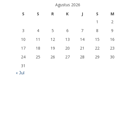
Agustus 2026
S
S
R
K
J
S
M
1
2
3
4
5
6
7
8
9
10
11
12
13
14
15
16
17
18
19
20
21
22
23
24
25
26
27
28
29
30
31
« Jul