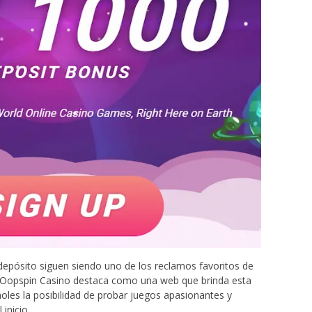
n depósito siguen siendo uno de los reclamos favoritos de
 Oopspin Casino destaca como una web que brinda esta
oles la posibilidad de probar juegos apasionantes y
inicio.