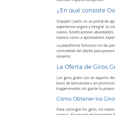
¿En qué consiste Oo
Oopspin Casino es un portal de ap
experiencia segura y integral. Su s
casino, bonificaciones abundantes 
nuevos como a apostadores exper
La plataforma funciona con las per
comodidad del cliente para preserv
usuarios.
La Oferta de Giros G
Los giros gratis son un aspecto d
bono de bienvenida o en promocione
tragamonedas sin gastar tu propio 
Cómo Obtener los Giros
Para conseguir los giros, los nuevo
ingreso. El paquete de bienvenida 