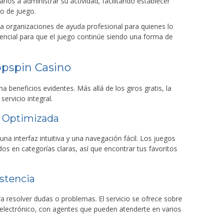
ios a administrar su actividad, facilitando establecer
o de juego.
 a organizaciones de ayuda profesional para quienes lo
sencial para que el juego continúe siendo una forma de
opspin Casino
 beneficios evidentes. Más allá de los giros gratis, la
ervicio integral.
o Optimizada
una interfaz intuitiva y una navegación fácil. Los juegos
os en categorías claras, así que encontrar tus favoritos
istencia
a resolver dudas o problemas. El servicio se ofrece sobre
 electrónico, con agentes que pueden atenderte en varios