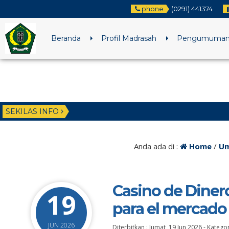
phone
(0291) 441374
Beranda
Profil Madrasah
Pengumuma
SEKILAS INFO
Anda ada di :
Home
/
U
Casino de Dinero
19
para el mercado
JUN 2026
Diterbitkan :
Jumat, 19 Jun 2026
-
Kategor