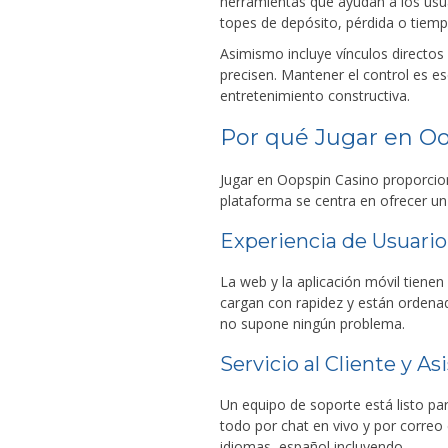
herramientas que ayudan a los usuar
topes de depósito, pérdida o tiemp
Asimismo incluye vínculos directos
precisen. Mantener el control es e
entretenimiento constructiva.
Por qué Jugar en O
Jugar en Oopspin Casino proporciona
plataforma se centra en ofrecer un s
Experiencia de Usuari
La web y la aplicación móvil tienen 
cargan con rapidez y están ordenad
no supone ningún problema.
Servicio al Cliente y As
Un equipo de soporte está listo par
todo por chat en vivo y por correo
idiomas, español incluyendo.