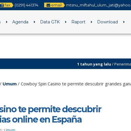
fax
(0291) 441374
email
mtsnu_miftahul_ulum_jati@yahoo.
n
Agenda
Data GTK
Raport
Download
1 tahun yang lalu
/ Penerimaan Rapor Kelas
/
Umum
/
Cowboy Spin Casino te permite descubrir grandes gana
ino te permite descubrir
as online en España
i :
Umum