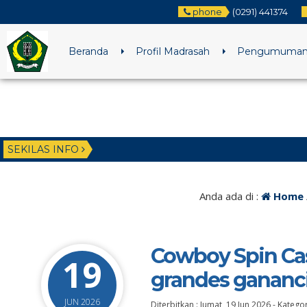
phone
(0291) 441374
Beranda
Profil Madrasah
Pengumuma
SEKILAS INFO
Anda ada di :
Home
Cowboy Spin Cas
19
grandes gananci
JUN 2026
Diterbitkan :
Jumat, 19 Jun 2026
-
Kategor