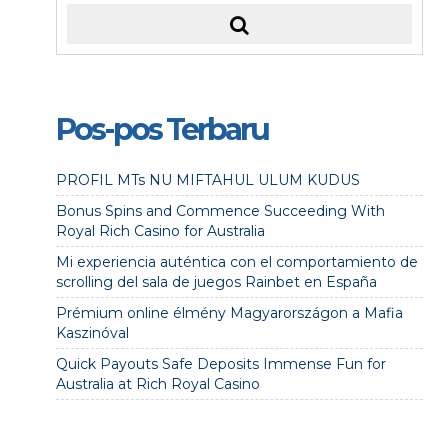
Pos-pos Terbaru
PROFIL MTs NU MIFTAHUL ULUM KUDUS
Bonus Spins and Commence Succeeding With
Royal Rich Casino for Australia
Mi experiencia auténtica con el comportamiento de
scrolling del sala de juegos Rainbet en España
Prémium online élmény Magyarországon a Mafia
Kaszinóval
Quick Payouts Safe Deposits Immense Fun for
Australia at Rich Royal Casino