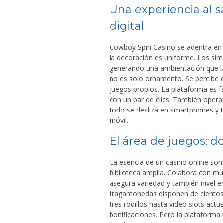
Una experiencia al s
digital
Cowboy Spin Casino se adentra en 
la decoración es uniforme. Los símb
generando una ambientación que la
no es solo ornamento. Se percibe e
juegos propios. La plataforma es fá
con un par de clics. También opera 
todo se desliza en smartphones y ta
móvil.
El área de juegos: d
La esencia de un casino online so
biblioteca amplia. Colabora con m
asegura variedad y también nivel e
tragamonedas disponen de cientos
tres rodillos hasta video slots act
bonificaciones. Pero la plataforma