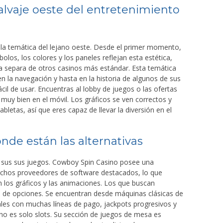
alvaje oeste del entretenimiento
la temática del lejano oeste. Desde el primer momento,
olos, los colores y los paneles reflejan esta estética,
 separa de otros casinos más estándar. Esta temática
n la navegación y hasta en la historia de algunos de sus
cil de usar. Encuentras al lobby de juegos o las ofertas
muy bien en el móvil. Los gráficos se ven correctos y
bletas, así que eres capaz de llevar la diversión en el
onde están las alternativas
n sus sus juegos. Cowboy Spin Casino posee una
uchos proveedores de software destacados, lo que
n los gráficos y las animaciones. Los que buscan
 de opciones. Se encuentran desde máquinas clásicas de
uales con muchas líneas de pago, jackpots progresivos y
 no es solo slots. Su sección de juegos de mesa es