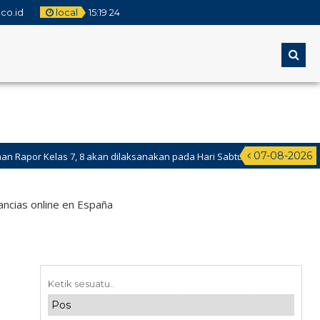
co.id
local
15
:
19
25
07-08-2026
 7, 8 akan dilaksanakan pada Hari Sabtu, 21 Juni 2025
1 tahun 
ncias online en España