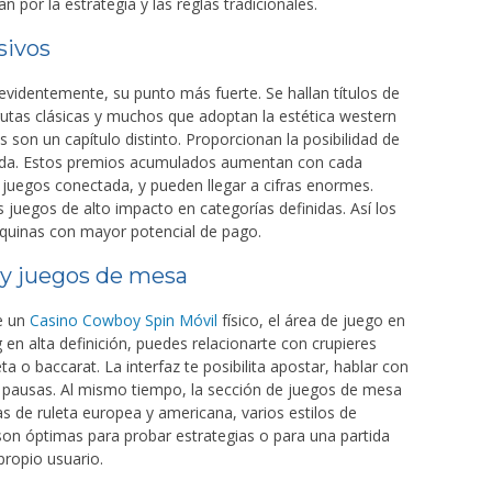
 por la estrategia y las reglas tradicionales.
sivos
videntemente, su punto más fuerte. Se hallan títulos de
frutas clásicas y muchos que adoptan la estética western
s son un capítulo distinto. Proporcionan la posibilidad de
ida. Estos premios acumulados aumentan con cada
 juegos conectada, y pueden llegar a cifras enormes.
juegos de alto impacto en categorías definidas. Así los
áquinas con mayor potencial de pago.
 y juegos de mesa
de un
Casino Cowboy Spin Móvil
físico, el área de juego en
 en alta definición, puedes relacionarte con crupieres
eta o baccarat. La interfaz te posibilita apostar, hablar con
in pausas. Al mismo tiempo, la sección de juegos de mesa
as de ruleta europea y americana, varios estilos de
 son óptimas para probar estrategias o para una partida
propio usuario.