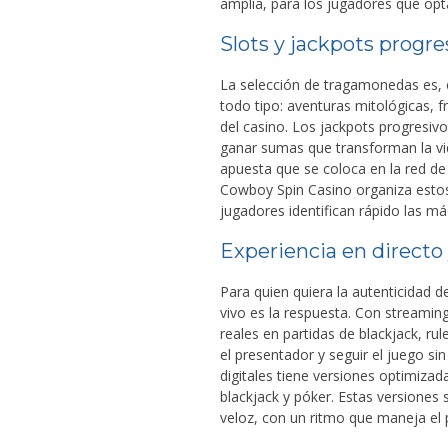
amplia, para los jugadores que optan
Slots y jackpots progre
La selección de tragamonedas es, e
todo tipo: aventuras mitológicas, 
del casino. Los jackpots progresivo
ganar sumas que transforman la v
apuesta que se coloca en la red de
Cowboy Spin Casino organiza estos 
jugadores identifican rápido las m
Experiencia en directo
Para quien quiera la autenticidad 
vivo es la respuesta. Con streaming
reales en partidas de blackjack, rul
el presentador y seguir el juego s
digitales tiene versiones optimizad
blackjack y póker. Estas versiones
veloz, con un ritmo que maneja el 