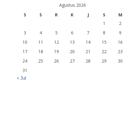
Agustus 2026
S
S
R
K
J
S
M
1
2
3
4
5
6
7
8
9
10
11
12
13
14
15
16
17
18
19
20
21
22
23
24
25
26
27
28
29
30
31
« Jul