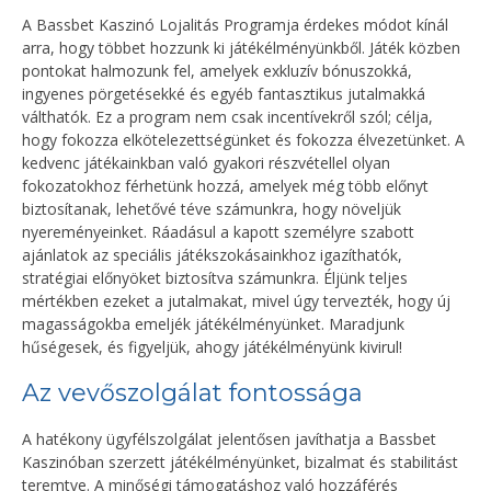
A Bassbet Kaszinó Lojalitás Programja érdekes módot kínál
arra, hogy többet hozzunk ki játékélményünkből. Játék közben
pontokat halmozunk fel, amelyek exkluzív bónuszokká,
ingyenes pörgetésekké és egyéb fantasztikus jutalmakká
válthatók. Ez a program nem csak incentívekről szól; célja,
hogy fokozza elkötelezettségünket és fokozza élvezetünket. A
kedvenc játékainkban való gyakori részvétellel olyan
fokozatokhoz férhetünk hozzá, amelyek még több előnyt
biztosítanak, lehetővé téve számunkra, hogy növeljük
nyereményeinket. Ráadásul a kapott személyre szabott
ajánlatok az speciális játékszokásainkhoz igazíthatók,
stratégiai előnyöket biztosítva számunkra. Éljünk teljes
mértékben ezeket a jutalmakat, mivel úgy tervezték, hogy új
magasságokba emeljék játékélményünket. Maradjunk
hűségesek, és figyeljük, ahogy játékélményünk kivirul!
Az vevőszolgálat fontossága
A hatékony ügyfélszolgálat jelentősen javíthatja a Bassbet
Kaszinóban szerzett játékélményünket, bizalmat és stabilitást
teremtve. A minőségi támogatáshoz való hozzáférés