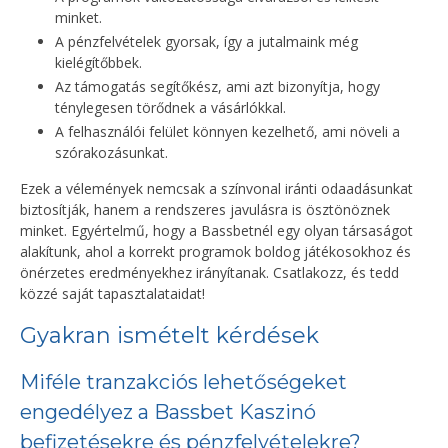
minket.
A pénzfelvételek gyorsak, így a jutalmaink még
kielégítőbbek.
Az támogatás segítőkész, ami azt bizonyítja, hogy
ténylegesen törődnek a vásárlókkal.
A felhasználói felület könnyen kezelhető, ami növeli a
szórakozásunkat.
Ezek a vélemények nemcsak a színvonal iránti odaadásunkat
biztosítják, hanem a rendszeres javulásra is ösztönöznek
minket. Egyértelmű, hogy a Bassbetnél egy olyan társaságot
alakítunk, ahol a korrekt programok boldog játékosokhoz és
önérzetes eredményekhez irányítanak. Csatlakozz, és tedd
közzé saját tapasztalataidat!
Gyakran ismételt kérdések
Miféle tranzakciós lehetőségeket
engedélyez a Bassbet Kaszinó
befizetésekre és pénzfelvételekre?