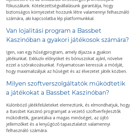
fókuszálunk. Kötelezettségvállalásunk garantálja, hogy
biztonságos környezetet hozzunk létre valamennyi felhasználó
számára, aki kapcsolatba lép platformunkkal.
Van lojalitási program a Bassbet
Kaszinóban a gyakori játékosok számára?
Igen, van egy hűségprogram, amely díjazza a gyakori
játékunkat. Exkluzív előnyöket és bónuszokat ajánl, növelve
ezzel a szórakozásunkat. Folyamatosan keressük a módját,
hogy maximalizáljuk az hűséget és az élvezetet játék közben.
Milyen szoftverszolgáltatók működtetik
a játékokat a Bassbet Kaszinóban?
Különböző játékfelületeket elemeztünk, és elmondhatjuk, hogy
a Bassbet Kaszinó programjait a vezető szoftverfejlesztők
működtetik, garantálva a magas minőséget, az újító
jellemzőket és a lenyűgöző tapasztalatot valamennyi
felhasználó számára.