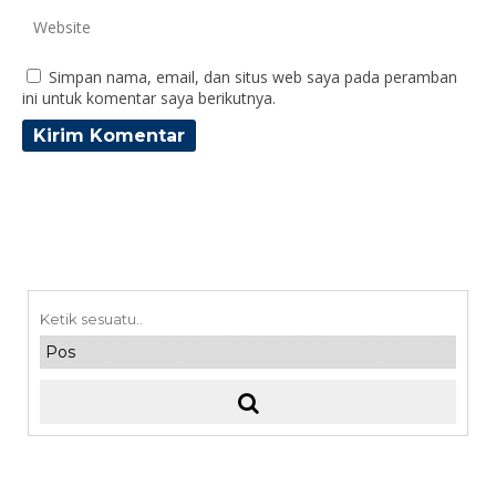
Simpan nama, email, dan situs web saya pada peramban
ini untuk komentar saya berikutnya.