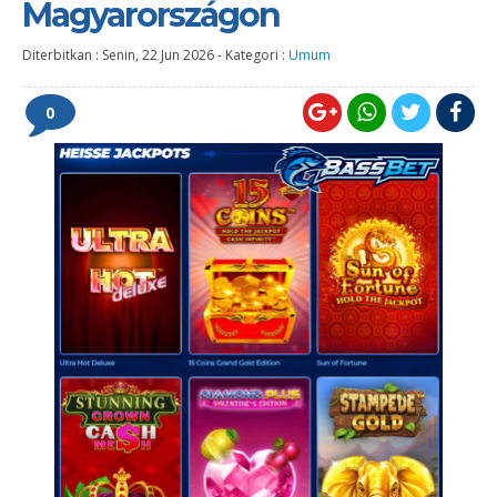
Magyarországon
Diterbitkan :
Senin, 22 Jun 2026
-
Kategori :
Umum
0