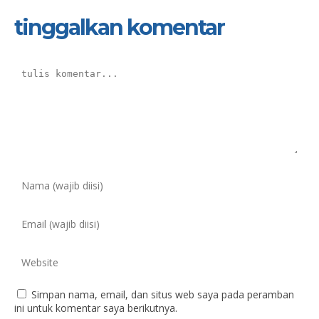
tinggalkan komentar
Simpan nama, email, dan situs web saya pada peramban
ini untuk komentar saya berikutnya.