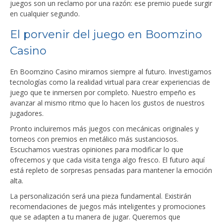
juegos son un reclamo por una razón: ese premio puede surgir
en cualquier segundo.
El porvenir del juego en Boomzino
Casino
En Boomzino Casino miramos siempre al futuro. Investigamos
tecnologías como la realidad virtual para crear experiencias de
juego que te inmersen por completo. Nuestro empeño es
avanzar al mismo ritmo que lo hacen los gustos de nuestros
jugadores.
Pronto incluiremos más juegos con mecánicas originales y
torneos con premios en metálico más sustanciosos.
Escuchamos vuestras opiniones para modificar lo que
ofrecemos y que cada visita tenga algo fresco. El futuro aquí
está repleto de sorpresas pensadas para mantener la emoción
alta.
La personalización será una pieza fundamental. Existirán
recomendaciones de juegos más inteligentes y promociones
que se adapten a tu manera de jugar. Queremos que