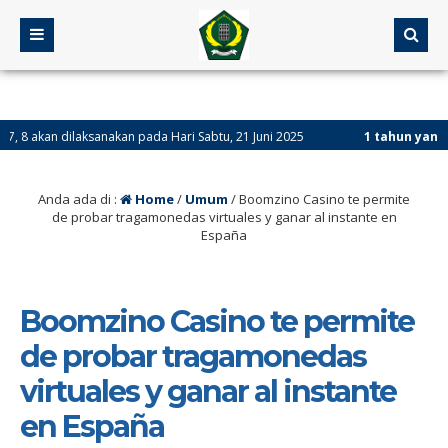
aksanakan pada Hari Sabtu, 21 Juni 2025
1 tahun yang lalu
/ Simula
Anda ada di :
Home
/
Umum
/
Boomzino Casino te permite
de probar tragamonedas virtuales y ganar al instante en
España
Boomzino Casino te permite
de probar tragamonedas
virtuales y ganar al instante
en España