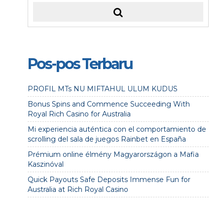
Pos-pos Terbaru
PROFIL MTs NU MIFTAHUL ULUM KUDUS
Bonus Spins and Commence Succeeding With
Royal Rich Casino for Australia
Mi experiencia auténtica con el comportamiento de
scrolling del sala de juegos Rainbet en España
Prémium online élmény Magyarországon a Mafia
Kaszinóval
Quick Payouts Safe Deposits Immense Fun for
Australia at Rich Royal Casino