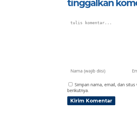
tinggalkan kom
Simpan nama, email, dan situs
berikutnya.