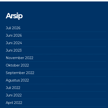
Arsip
Juli 2026
Juni 2026
Juni 2024
Juni 2023
November 2022
Oktober 2022
September 2022
Agustus 2022
Juli 2022
Juni 2022
April 2022