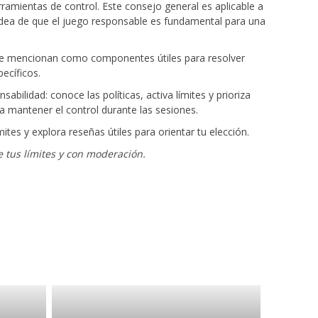
 herramientas de control. Este consejo general es aplicable a
 idea de que el juego responsable es fundamental para una
se mencionan como componentes útiles para resolver
ecíficos.
abilidad: conoce las políticas, activa límites y prioriza
a mantener el control durante las sesiones.
tes y explora reseñas útiles para orientar tu elección.
 tus límites y con moderación.