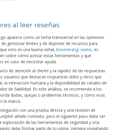
res al leer reseñas
uego aparece como un tema transversal en las opiniones
ad de gestionar límites y de disponer de recursos para
unque esto es una buena señal,
boomerang casino
, es
men sobre cómo activar estas herramientas y qué
es en caso de necesitar ayuda.
cio de atención al cliente y la rapidez de las respuestas.
os usuarios que destacan respuestas útiles y otros que
, la interacción humana y la disponibilidad de canales de
or de fiabilidad. En este análisis, se recomienda a los
borda dudas, quejas o problemas técnicos, y cómo esas
n la marca.
vestigación con una prueba directa y una revisión de
rustpilot añade contexto, pero el siguiente paso debe ser
una exploración de las herramientas de seguridad y una
l juego debe formar parte de tu rutina, siempre respetando