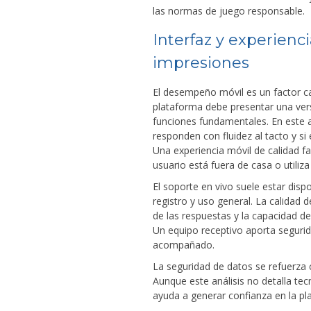
las normas de juego responsable.
Interfaz y experienc
impresiones
El desempeño móvil es un factor c
plataforma debe presentar una vers
funciones fundamentales. En este a
responden con fluidez al tacto y si
Una experiencia móvil de calidad f
usuario está fuera de casa o utiliza
El soporte en vivo suele estar disp
registro y uso general. La calidad 
de las respuestas y la capacidad de
Un equipo receptivo aporta segurida
acompañado.
La seguridad de datos se refuerza c
Aunque este análisis no detalla tec
ayuda a generar confianza en la pl