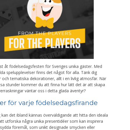
ist åt födelsedagsfesten för Sveriges unika gäster. Med
a spelupplevelser finns det något för alla. Tänk dig
och tematiska dekorationer, allt i en livlig atmosfär. När
essa stunder kommer du att finna hur lätt det är att skapa
erraskningar väntar oss i detta glada äventyr?
er för varje födelsedagsfirande
an det ibland kännas överväldigande att hitta den ideala
 att utforska några unika presentidéer som kan inspirera
arsydda föremål, som unikt designade smycken eller