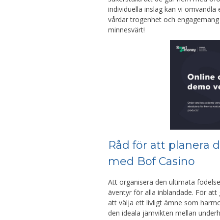
individuella inslag kan vi omvandla 
vårdar trogenhet och engagemang b
minnesvärt!
Råd för att planera 
med Bof Casino
Att organisera den ultimata födel
äventyr för alla inblandade. För att 
att välja ett livligt ämne som harm
den ideala jämvikten mellan underhå