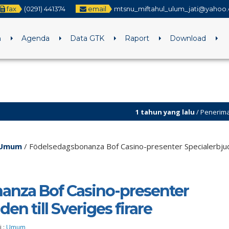
fax
(0291) 441374
email
mtsnu_miftahul_ulum_jati@yahoo.
n
Agenda
Data GTK
Raport
Download
1 tahun yang lalu
/ Penerimaan Rapor Kelas 
1 tahun yang lalu
/ Pengumuman Kelulusan k
Umum
/
Födelsedagsbonanza Bof Casino-presenter Specialerbjuda
anza Bof Casino-presenter
en till Sveriges firare
i :
Umum