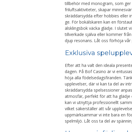
tillbehör med monogram, som ger e
friluftsaktiviteter, skapar minnes
skräddarsydda efter hobbies eller in
ge. För bokälskaren kan en förstau
älsklingsbok väcka glädje. I slutet
tillverkade själva eller kommer frå
djup resonans. Låt oss förhöja vår
Exklusiva spelupplev
Efter att ha valt den ideala present
dagen. På Bof Casino är vi entusia
höja alla födelsedagsfiranden. Tänk d
upplevelser, där vi kan ta del av i
skräddarsydda spelsessioner anpas
atmosfär, perfekt för att ha glädj
kan vi utnyttja professionellt sam
vilket säkerställer att vår uppleve
uppmärksammar vi inte bara en föd
spelmiljö. Låt oss ta del av spänni