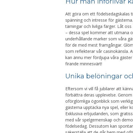
Hur man införlivar k
Att göra om ett födelsedagskalas till
spänning och intresse för gästerna
tärningar och livliga färger. Låt o
– dessa spel kommer att utmana och
underhållande marker som våra gäst
för de med mest framgångar. Glöm i
som reflekterar vår casinokänsla. A
kan ännu mer fördjupa våra gäster 
firande minnesvärt!
Unika belöningar oc
Eftersom vi vill få jubilarer att kä
förbättra deras upplevelse. Genom 
oförglömliga ögonblick som verklig
gästerna upptäcka nya spel, eller k
Exklusiva erbjudanden, som gratiss
med vår spelgemenskap och demons
födelsedag. Dessutom kan spontana
säkerställa att de går hem med of