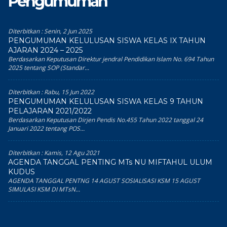
Pengumuman
Diterbitkan :
Senin, 2 Jun 2025
PENGUMUMAN KELULUSAN SISWA KELAS IX TAHUN
AJARAN 2024 – 2025
Berdasarkan Keputusan Direktur jendral Pendidikan Islam No. 694 Tahun
2025 tentang SOP (Standar...
Diterbitkan :
Rabu, 15 Jun 2022
PENGUMUMAN KELULUSAN SISWA KELAS 9 TAHUN
PELAJARAN 2021/2022
Berdasarkan Keputusan Dirjen Pendis No.455 Tahun 2022 tanggal 24
Januari 2022 tentang POS...
Diterbitkan :
Kamis, 12 Agu 2021
AGENDA TANGGAL PENTING MTs NU MIFTAHUL ULUM
KUDUS
AGENDA TANGGAL PENTNG 14 AGUST SOSIALISASI KSM 15 AGUST
SIMULASI KSM DI MTsN...