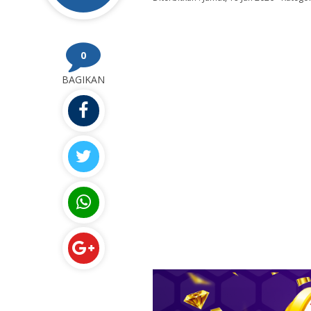
0
BAGIKAN