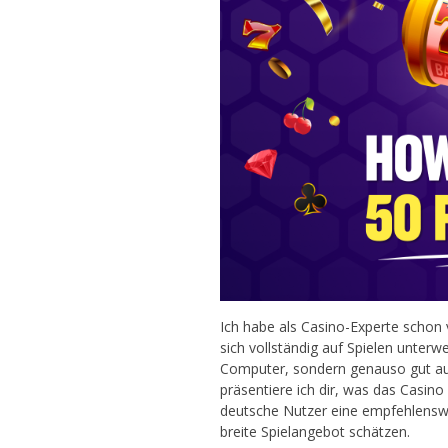
Ich habe als Casino-Experte schon vi
sich vollständig auf Spielen unterwe
Computer, sondern genauso gut auf
präsentiere ich dir, was das Casin
deutsche Nutzer eine empfehlenswe
breite Spielangebot schätzen.