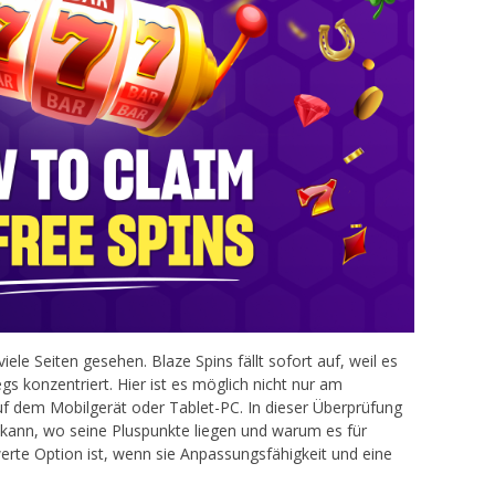
ele Seiten gesehen. Blaze Spins fällt sofort auf, weil es
gs konzentriert. Hier ist es möglich nicht nur am
 dem Mobilgerät oder Tablet-PC. In dieser Überprüfung
o kann, wo seine Pluspunkte liegen und warum es für
rte Option ist, wenn sie Anpassungsfähigkeit und eine