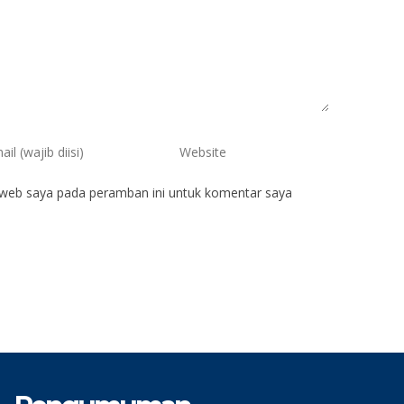
 web saya pada peramban ini untuk komentar saya