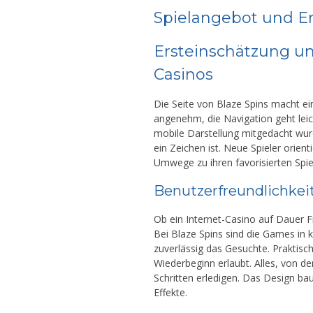
Spielangebot und En
Ersteinschätzung un
Casinos
Die Seite von Blaze Spins macht ein
angenehm, die Navigation geht lei
mobile Darstellung mitgedacht wurde
ein Zeichen ist. Neue Spieler orien
Umwege zu ihren favorisierten Spie
Benutzerfreundlichkeit
Ob ein Internet-Casino auf Dauer F
Bei Blaze Spins sind die Games in k
zuverlässig das Gesuchte. Praktisch 
Wiederbeginn erlaubt. Alles, von d
Schritten erledigen. Das Design bau
Effekte.