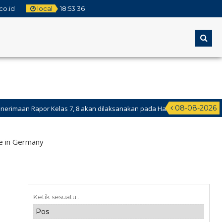
co.id
local
18
:
53
37
08-08-2026
 Kelas 7, 8 akan dilaksanakan pada Hari Sabtu, 21 Juni 2025
1 t
e in Germany