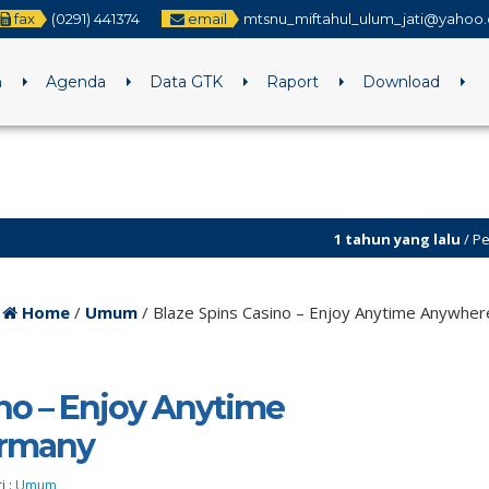
fax
(0291) 441374
email
mtsnu_miftahul_ulum_jati@yahoo.
n
Agenda
Data GTK
Raport
Download
1 tahun yang lalu
/ Penerimaan Rapor
:
Home
/
Umum
/
Blaze Spins Casino – Enjoy Anytime Anywher
ino – Enjoy Anytime
ermany
i :
Umum