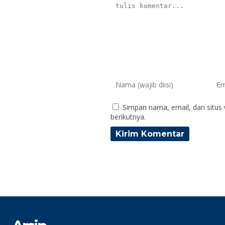
Simpan nama, email, dan situs
berikutnya.