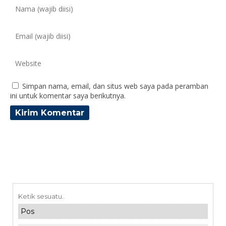
Simpan nama, email, dan situs web saya pada peramban
ini untuk komentar saya berikutnya.