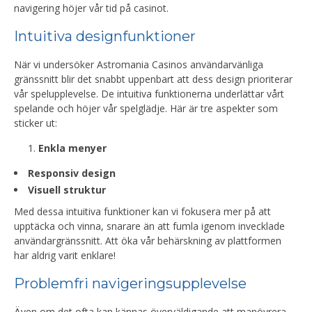
navigering höjer vår tid på casinot.
Intuitiva designfunktioner
När vi undersöker Astromania Casinos användarvänliga
gränssnitt blir det snabbt uppenbart att dess design prioriterar
vår spelupplevelse. De intuitiva funktionerna underlättar vårt
spelande och höjer vår spelglädje. Här är tre aspekter som
sticker ut:
Enkla menyer
Responsiv design
Visuell struktur
Med dessa intuitiva funktioner kan vi fokusera mer på att
upptäcka och vinna, snarare än att fumla igenom invecklade
användargränssnitt. Att öka vår behärskning av plattformen
har aldrig varit enklare!
Problemfri navigeringsupplevelse
Även om det ofta kan kännas överväldigande att manövrera