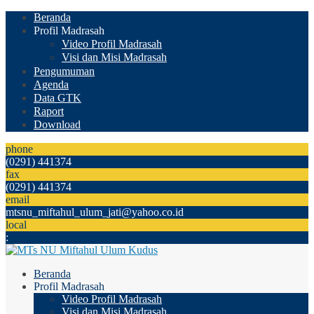
Beranda
Profil Madrasah
Video Profil Madrasah
Visi dan Misi Madrasah
Pengumuman
Agenda
Data GTK
Raport
Download
phone
(0291) 441374
fax
(0291) 441374
email
mtsnu_miftahul_ulum_jati@yahoo.co.id
local
:
Beranda
Profil Madrasah
Video Profil Madrasah
Visi dan Misi Madrasah