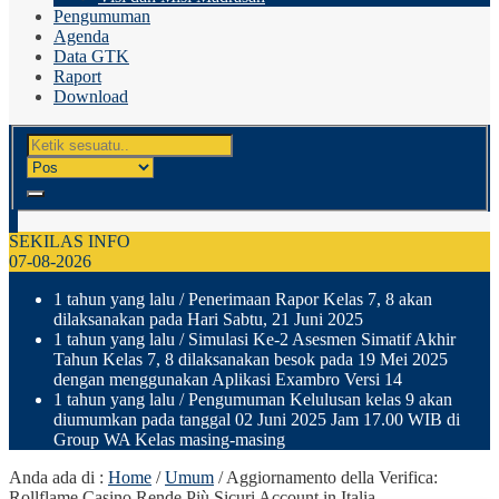
Pengumuman
Agenda
Data GTK
Raport
Download
SEKILAS INFO
07-08-2026
1 tahun yang lalu
/ Penerimaan Rapor Kelas 7, 8 akan
dilaksanakan pada Hari Sabtu, 21 Juni 2025
1 tahun yang lalu
/ Simulasi Ke-2 Asesmen Simatif Akhir
Tahun Kelas 7, 8 dilaksanakan besok pada 19 Mei 2025
dengan menggunakan Aplikasi Exambro Versi 14
1 tahun yang lalu
/ Pengumuman Kelulusan kelas 9 akan
diumumkan pada tanggal 02 Juni 2025 Jam 17.00 WIB di
Group WA Kelas masing-masing
Anda ada di :
Home
/
Umum
/
Aggiornamento della Verifica:
Rollflame Casino Rende Più Sicuri Account in Italia