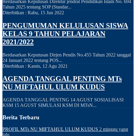
Berdasarkan Keputusan Direktur jendral Pendidikan Islam No. 694
Tahun 2025 tentang SOP (Standar...
Diterbitkan :
Rabu, 15 Jun 2022
PENGUMUMAN KELULUSAN SISWA
KELAS 9 TAHUN PELAJARAN
2021/2022
Berdasarkan Keputusan Dirjen Pendis No.455 Tahun 2022 tanggal
24 Januari 2022 tentang POS...
Diterbitkan :
Kamis, 12 Agu 2021
AGENDA TANGGAL PENTING MTs
NU MIFTAHUL ULUM KUDUS
AGENDA TANGGAL PENTNG 14 AGUST SOSIALISASI
KSM 15 AGUST SIMULASI KSM DI MTsN...
Berita Terbaru
PROFIL MTs NU MIFTAHUL ULUM KUDUS
2 minggu yang
lalu