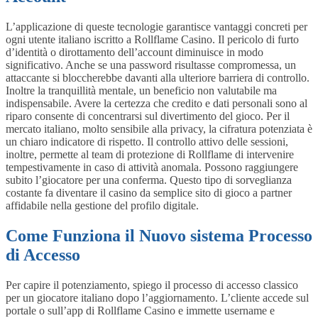
L’applicazione di queste tecnologie garantisce vantaggi concreti per
ogni utente italiano iscritto a Rollflame Casino. Il pericolo di furto
d’identità o dirottamento dell’account diminuisce in modo
significativo. Anche se una password risultasse compromessa, un
attaccante si bloccherebbe davanti alla ulteriore barriera di controllo.
Inoltre la tranquillità mentale, un beneficio non valutabile ma
indispensabile. Avere la certezza che credito e dati personali sono al
riparo consente di concentrarsi sul divertimento del gioco. Per il
mercato italiano, molto sensibile alla privacy, la cifratura potenziata è
un chiaro indicatore di rispetto. Il controllo attivo delle sessioni,
inoltre, permette al team di protezione di Rollflame di intervenire
tempestivamente in caso di attività anomala. Possono raggiungere
subito l’giocatore per una conferma. Questo tipo di sorveglianza
costante fa diventare il casino da semplice sito di gioco a partner
affidabile nella gestione del profilo digitale.
Come Funziona il Nuovo sistema Processo
di Accesso
Per capire il potenziamento, spiego il processo di accesso classico
per un giocatore italiano dopo l’aggiornamento. L’cliente accede sul
portale o sull’app di Rollflame Casino e immette username e