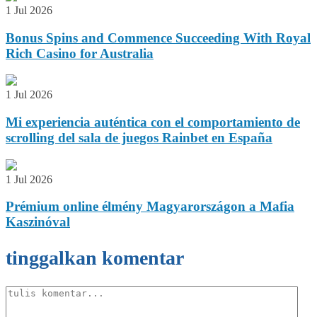
1 Jul 2026
Bonus Spins and Commence Succeeding With Royal
Rich Casino for Australia
1 Jul 2026
Mi experiencia auténtica con el comportamiento de
scrolling del sala de juegos Rainbet en España
1 Jul 2026
Prémium online élmény Magyarországon a Mafia
Kaszinóval
tinggalkan komentar