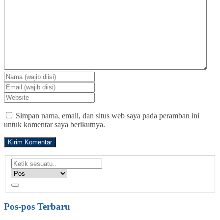
Simpan nama, email, dan situs web saya pada peramban ini
untuk komentar saya berikutnya.
Pos-pos Terbaru