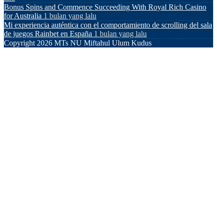
Bonus Spins and Commence Succeeding With Royal Rich Casino
for Australia
1 bulan yang lalu
Mi experiencia auténtica con el comportamiento de scrolling del sala
de juegos Rainbet en España
1 bulan yang lalu
Copyright 2026 MTs NU Miftahul Ulum Kudus