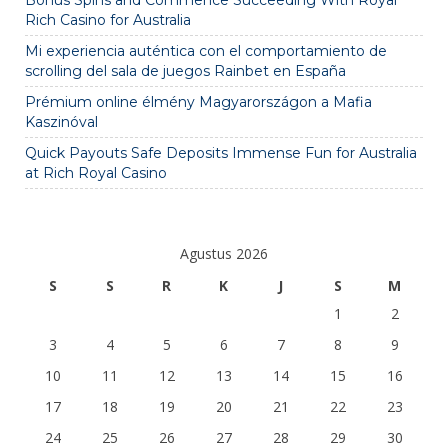
Bonus Spins and Commence Succeeding With Royal
Rich Casino for Australia
Mi experiencia auténtica con el comportamiento de
scrolling del sala de juegos Rainbet en España
Prémium online élmény Magyarországon a Mafia
Kaszinóval
Quick Payouts Safe Deposits Immense Fun for Australia
at Rich Royal Casino
Agustus 2026
S
S
R
K
J
S
M
1
2
3
4
5
6
7
8
9
10
11
12
13
14
15
16
17
18
19
20
21
22
23
24
25
26
27
28
29
30