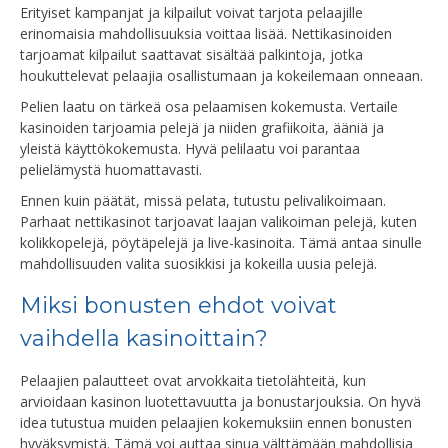
Erityiset kampanjat ja kilpailut voivat tarjota pelaajille
erinomaisia mahdollisuuksia voittaa lisää. Nettikasinoiden
tarjoamat kilpailut saattavat sisältää palkintoja, jotka
houkuttelevat pelaajia osallistumaan ja kokeilemaan onneaan.
Pelien laatu on tärkeä osa pelaamisen kokemusta. Vertaile
kasinoiden tarjoamia pelejä ja niiden grafiikoita, ääniä ja
yleistä käyttökokemusta. Hyvä pelilaatu voi parantaa
pelielämystä huomattavasti.
Ennen kuin päätät, missä pelata, tutustu pelivalikoimaan.
Parhaat nettikasinot tarjoavat laajan valikoiman pelejä, kuten
kolikkopelejä, pöytäpelejä ja live-kasinoita. Tämä antaa sinulle
mahdollisuuden valita suosikkisi ja kokeilla uusia pelejä.
Miksi bonusten ehdot voivat
vaihdella kasinoittain?
Pelaajien palautteet ovat arvokkaita tietolähteitä, kun
arvioidaan kasinon luotettavuutta ja bonustarjouksia. On hyvä
idea tutustua muiden pelaajien kokemuksiin ennen bonusten
hyväksymistä. Tämä voi auttaa sinua välttämään mahdollisia