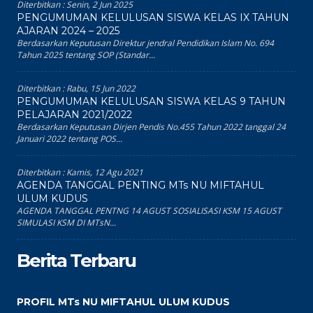
Diterbitkan :
Senin, 2 Jun 2025
PENGUMUMAN KELULUSAN SISWA KELAS IX TAHUN
AJARAN 2024 – 2025
Berdasarkan Keputusan Direktur jendral Pendidikan Islam No. 694
Tahun 2025 tentang SOP (Standar...
Diterbitkan :
Rabu, 15 Jun 2022
PENGUMUMAN KELULUSAN SISWA KELAS 9 TAHUN
PELAJARAN 2021/2022
Berdasarkan Keputusan Dirjen Pendis No.455 Tahun 2022 tanggal 24
Januari 2022 tentang POS...
Diterbitkan :
Kamis, 12 Agu 2021
AGENDA TANGGAL PENTING MTs NU MIFTAHUL
ULUM KUDUS
AGENDA TANGGAL PENTNG 14 AGUST SOSIALISASI KSM 15 AGUST
SIMULASI KSM DI MTsN...
Berita Terbaru
PROFIL MTs NU MIFTAHUL ULUM KUDUS