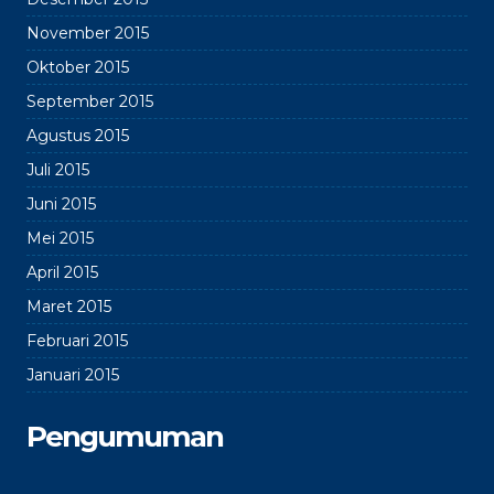
November 2015
Oktober 2015
September 2015
Agustus 2015
Juli 2015
Juni 2015
Mei 2015
April 2015
Maret 2015
Februari 2015
Januari 2015
Pengumuman