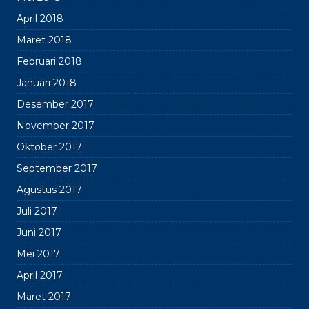
April 2018
Maret 2018
Februari 2018
Januari 2018
Desember 2017
November 2017
Oktober 2017
September 2017
Agustus 2017
Juli 2017
Juni 2017
Mei 2017
April 2017
Maret 2017