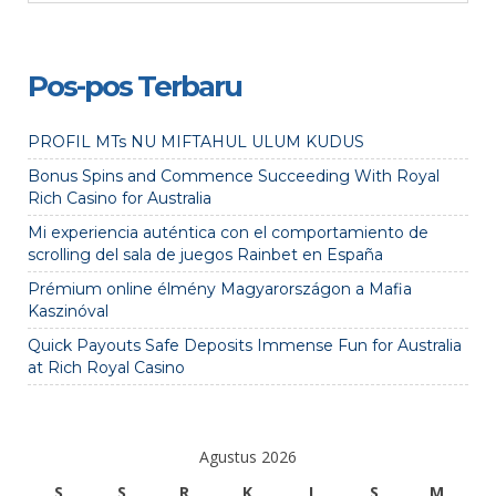
Pos-pos Terbaru
PROFIL MTs NU MIFTAHUL ULUM KUDUS
Bonus Spins and Commence Succeeding With Royal
Rich Casino for Australia
Mi experiencia auténtica con el comportamiento de
scrolling del sala de juegos Rainbet en España
Prémium online élmény Magyarországon a Mafia
Kaszinóval
Quick Payouts Safe Deposits Immense Fun for Australia
at Rich Royal Casino
Agustus 2026
S
S
R
K
J
S
M