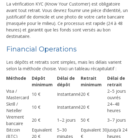
La vérification KYC (Know Your Customer) est obligatoire
avant tout retrait. Vous devrez fournir une pièce d’identité, un
justificatif de domicile et une photo de votre carte bancaire
(masquée pour le milieu). Ce processus est rapide (24 à 48
heures) et garantit que les fonds sont versés au bon
destinataire.
Financial Operations
Les dépôts et retraits sont simples, mais les délais varient
selon la méthode choisie. Voici un tableau récapitulatif :
Méthode
Dépôt
Délai de
Retrait
Délai de
minimum
dépôt
minimum
retrait
Visa /
2–5 jours
10 €
Instantanné
20 €
Mastercard
ouvrés
Skrill /
24–48
10 €
Instantanné
20 €
Neteller
heures
Virement
20 €
1–2 jours
50 €
3–7 jours
bancaire
Bitcoin
Equivalent
5–30
Equivalent 30
Jusqu’à 24
(BTC)
20 €
minutes
€
heures