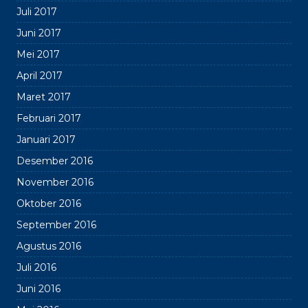
Juli 2017
Juni 2017
Mei 2017
April 2017
Maret 2017
Februari 2017
Januari 2017
Desember 2016
November 2016
Oktober 2016
September 2016
Agustus 2016
Juli 2016
Juni 2016