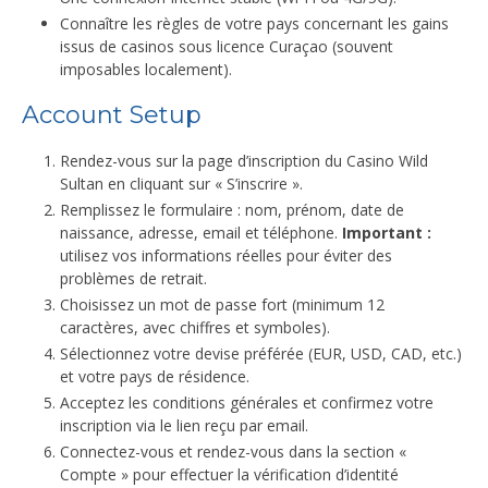
Connaître les règles de votre pays concernant les gains
issus de casinos sous licence Curaçao (souvent
imposables localement).
Account Setup
Rendez-vous sur la page d’inscription du Casino Wild
Sultan en cliquant sur « S’inscrire ».
Remplissez le formulaire : nom, prénom, date de
naissance, adresse, email et téléphone.
Important :
utilisez vos informations réelles pour éviter des
problèmes de retrait.
Choisissez un mot de passe fort (minimum 12
caractères, avec chiffres et symboles).
Sélectionnez votre devise préférée (EUR, USD, CAD, etc.)
et votre pays de résidence.
Acceptez les conditions générales et confirmez votre
inscription via le lien reçu par email.
Connectez-vous et rendez-vous dans la section «
Compte » pour effectuer la vérification d’identité