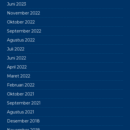
Juni 2023
November 2022
Oktober 2022
September 2022
Agustus 2022
Juli 2022
Juni 2022
April 2022
Maret 2022
Februari 2022
Oktober 2021
September 2021
Agustus 2021
Desember 2018