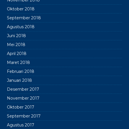
November 2018
Oktober 2018
September 2018
Agustus 2018
Juni 2018
Mei 2018
April 2018
Maret 2018
Februari 2018
Januari 2018
Desember 2017
November 2017
Oktober 2017
September 2017
Agustus 2017