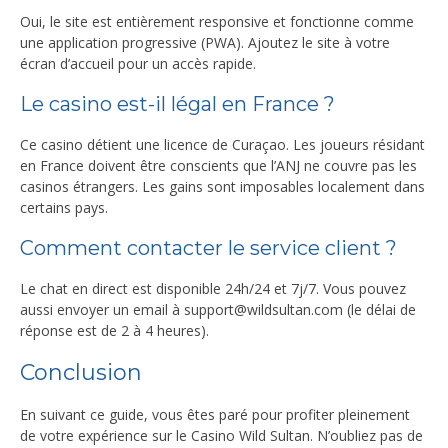
Oui, le site est entièrement responsive et fonctionne comme
une application progressive (PWA). Ajoutez le site à votre
écran d’accueil pour un accès rapide.
Le casino est-il légal en France ?
Ce casino détient une licence de Curaçao. Les joueurs résidant
en France doivent être conscients que l’ANJ ne couvre pas les
casinos étrangers. Les gains sont imposables localement dans
certains pays.
Comment contacter le service client ?
Le chat en direct est disponible 24h/24 et 7j/7. Vous pouvez
aussi envoyer un email à support@wildsultan.com (le délai de
réponse est de 2 à 4 heures).
Conclusion
En suivant ce guide, vous êtes paré pour profiter pleinement
de votre expérience sur le Casino Wild Sultan. N’oubliez pas de