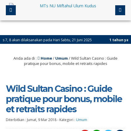
 dilaksanakan pada Hari Sabtu, 21 Juni 2025
1 tahun yang lalu
/ Sim
Anda ada di :
Home
/
Umum
/
Wild Sultan Casino : Guide
pratique pour bonus, mobile et retraits rapides
Wild Sultan Casino : Guide
pratique pour bonus, mobile
et retraits rapides
Diterbitkan :
Jumat, 9 Mar 2018
-
Kategori :
Umum