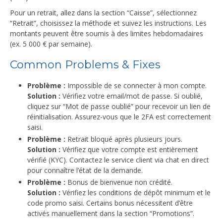
Pour un retrait, allez dans la section “Caisse”, sélectionnez
“Retrait”, choisissez la méthode et suivez les instructions. Les
montants peuvent être soumis à des limites hebdomadaires
(ex. 5 000 € par semaine).
Common Problems & Fixes
Problème :
Impossible de se connecter à mon compte.
Solution :
Vérifiez votre email/mot de passe. Si oublié,
cliquez sur “Mot de passe oublié” pour recevoir un lien de
réinitialisation. Assurez-vous que le 2FA est correctement
saisi.
Problème :
Retrait bloqué après plusieurs jours.
Solution :
Vérifiez que votre compte est entièrement
vérifié (KYC). Contactez le service client via chat en direct
pour connaître l’état de la demande.
Problème :
Bonus de bienvenue non crédité.
Solution :
Vérifiez les conditions de dépôt minimum et le
code promo saisi. Certains bonus nécessitent d’être
activés manuellement dans la section “Promotions”.