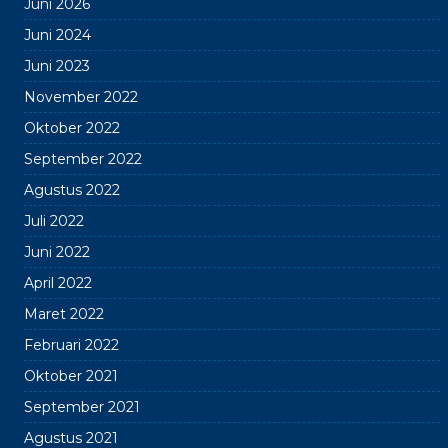
Juni 2026
Juni 2024
Juni 2023
November 2022
Oktober 2022
September 2022
Agustus 2022
Juli 2022
Juni 2022
April 2022
Maret 2022
Februari 2022
Oktober 2021
September 2021
Agustus 2021