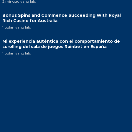
2 minggu yang lalu
Bonus Spins and Commence Succeeding With Royal
Rich Casino for Australia
1 bulan yang lalu
Mi experiencia auténtica con el comportamiento de
scrolling del sala de juegos Rainbet en España
1 bulan yang lalu