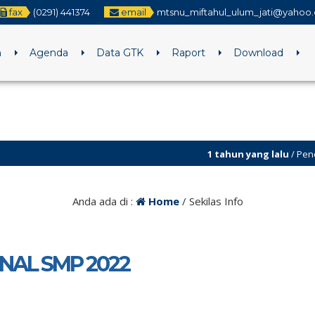
fax
(0291) 441374
email
mtsnu_miftahul_ulum_jati@yahoo.
n
Agenda
Data GTK
Raport
Download
1 tahun yang lalu
/ Penerimaan Ra
1 tahun yang lalu
/ Pengumuman Ke
Anda ada di :
Home
/
Sekilas Info
ONAL SMP 2022