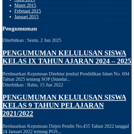
Maret 2015
Februari 2015
Januari 2015
Pengumuman
Diterbitkan :
Senin, 2 Jun 2025
PENGUMUMAN KELULUSAN SISWA
KELAS IX TAHUN AJARAN 2024 – 2025
Berdasarkan Keputusan Direktur jendral Pendidikan Islam No. 694
Tahun 2025 tentang SOP (Standar...
Diterbitkan :
Rabu, 15 Jun 2022
PENGUMUMAN KELULUSAN SISWA
KELAS 9 TAHUN PELAJARAN
2021/2022
Berdasarkan Keputusan Dirjen Pendis No.455 Tahun 2022 tanggal
24 Januari 2022 tentang POS...