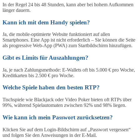
In der Regel 24 bis 48 Stunden, kann aber bei hohem Aufkommen
länger dauern.
Kann ich mit dem Handy spielen?
Ja, die mobile-optimierte Website funktioniert auf allen
Smartphones. Eine App ist nicht erforderlich – Sie können die Seite
als progressive Web-App (PWA) zum Startbildschirm hinzufügen.
Gibt es Limits für Auszahlungen?
Ja, je nach Zahlungsmethode: E-Wallets oft bis 5.000 € pro Woche,
Kreditkarten bis 2.500 € pro Woche.
Welche Spiele haben den besten RTP?
Tischspiele wie Blackjack oder Video Poker bieten oft RTPs über
99%, während Spielautomaten zwischen 92% und 98% liegen.
Wie kann ich mein Passwort zurücksetzen?
Klicken Sie auf dem Login-Bildschirm auf „Passwort vergessen“
und folgen Sie den Anweisungen in der E-Mail.