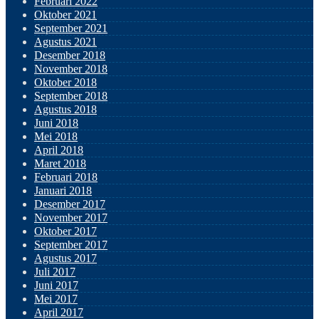
Februari 2022
Oktober 2021
September 2021
Agustus 2021
Desember 2018
November 2018
Oktober 2018
September 2018
Agustus 2018
Juni 2018
Mei 2018
April 2018
Maret 2018
Februari 2018
Januari 2018
Desember 2017
November 2017
Oktober 2017
September 2017
Agustus 2017
Juli 2017
Juni 2017
Mei 2017
April 2017