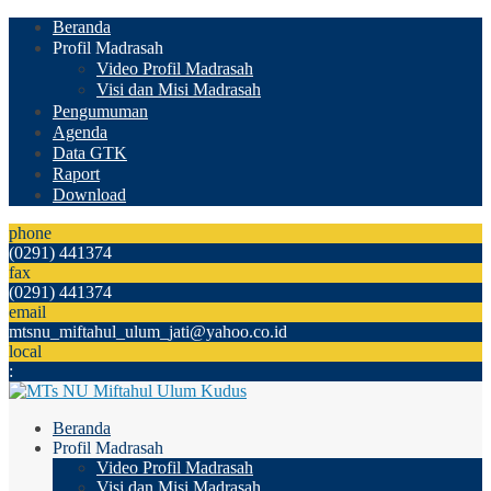
Beranda
Profil Madrasah
Video Profil Madrasah
Visi dan Misi Madrasah
Pengumuman
Agenda
Data GTK
Raport
Download
phone
(0291) 441374
fax
(0291) 441374
email
mtsnu_miftahul_ulum_jati@yahoo.co.id
local
:
Beranda
Profil Madrasah
Video Profil Madrasah
Visi dan Misi Madrasah