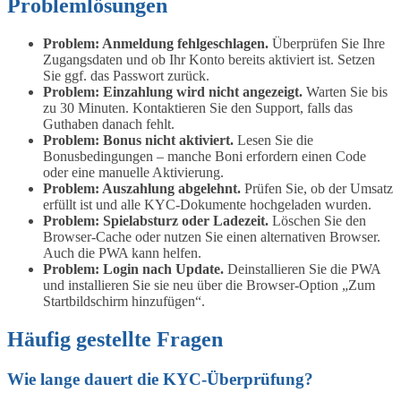
Problemlösungen
Problem: Anmeldung fehlgeschlagen.
Überprüfen Sie Ihre
Zugangsdaten und ob Ihr Konto bereits aktiviert ist. Setzen
Sie ggf. das Passwort zurück.
Problem: Einzahlung wird nicht angezeigt.
Warten Sie bis
zu 30 Minuten. Kontaktieren Sie den Support, falls das
Guthaben danach fehlt.
Problem: Bonus nicht aktiviert.
Lesen Sie die
Bonusbedingungen – manche Boni erfordern einen Code
oder eine manuelle Aktivierung.
Problem: Auszahlung abgelehnt.
Prüfen Sie, ob der Umsatz
erfüllt ist und alle KYC-Dokumente hochgeladen wurden.
Problem: Spielabsturz oder Ladezeit.
Löschen Sie den
Browser-Cache oder nutzen Sie einen alternativen Browser.
Auch die PWA kann helfen.
Problem: Login nach Update.
Deinstallieren Sie die PWA
und installieren Sie sie neu über die Browser-Option „Zum
Startbildschirm hinzufügen“.
Häufig gestellte Fragen
Wie lange dauert die KYC-Überprüfung?