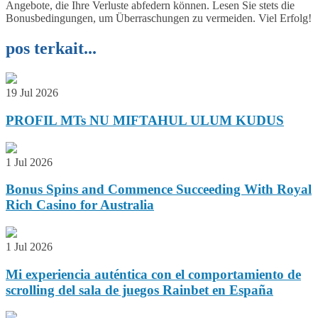
Angebote, die Ihre Verluste abfedern können. Lesen Sie stets die
Bonusbedingungen, um Überraschungen zu vermeiden. Viel Erfolg!
pos terkait...
19 Jul 2026
PROFIL MTs NU MIFTAHUL ULUM KUDUS
1 Jul 2026
Bonus Spins and Commence Succeeding With Royal
Rich Casino for Australia
1 Jul 2026
Mi experiencia auténtica con el comportamiento de
scrolling del sala de juegos Rainbet en España