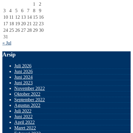
1
2
3
4
5
6
7
8
9
10
11
12
13
14
15
16
17
18
19
20
21
22
23
24
25
26
27
28
29
30
31
« Jul
Arsip
Juli 2026
Juni 2026
Juni 2024
Juni 2023
November 2022
Oktober 2022
September 2022
Agustus 2022
Juli 2022
Juni 2022
April 2022
Maret 2022