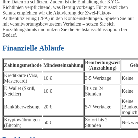
Ihre Daten zu schützen. Zudem ist die Einhaltung der KYC-
Richtlinien verpflichtend, was Betrug vorbeugt. Für zusätzlichen
Schutz empfehlen wir die Aktivierung der Zwei-Faktor-
Authentifizierung (2FA) in den Kontoeinstellungen. Spielen Sie nur
mit verantwortungsbewusstem Verhalten – setzen Sie sich
Einzahlungslimits und nutzen Sie die Selbstausschlussoption bei
Bedarf.
Finanzielle Abläufe
Bearbeitungszeit
Zahlungsmethode
Mindesteinzahlung
Geb
(Auszahlung)
Kreditkarte (Visa,
10 €
3-5 Werktage
Keine
Mastercard)
E-Wallet (Skrill,
Bis zu 24
10 €
Keine
Neteller)
Stunden
Keine
Banküberweisung
20 €
5-7 Werktage
(Bankge
möglich
Kryptowährungen
Sofort bis 2
50 €
Netzwer
(Bitcoin)
Stunden