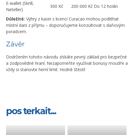
E-wallet (Skrill,
300 Kč
200 000 Kč
Do 12 hodin
Neteller)
Důležité:
Výhry z kasin s licencí Curacao mohou podléhat
místní dani z příjmu – doporučujeme konzultovat s daňovým
poradcem.
Závěr
Dodržením tohoto návodu získáte pevný základ pro bezpečné
a zodpovědné hraní. Nezapomeňte využívat bonusy moudře a
vždy si stanovte herní limit. Hodně štěstí!
pos terkait...