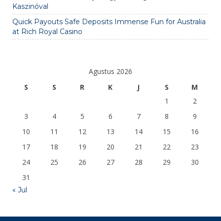
Kaszinóval
Quick Payouts Safe Deposits Immense Fun for Australia
at Rich Royal Casino
Agustus 2026
S
S
R
K
J
S
M
1
2
3
4
5
6
7
8
9
10
11
12
13
14
15
16
17
18
19
20
21
22
23
24
25
26
27
28
29
30
31
« Jul