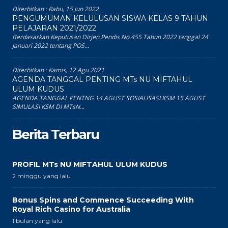
Diterbitkan :
Rabu, 15 Jun 2022
PENGUMUMAN KELULUSAN SISWA KELAS 9 TAHUN
PELAJARAN 2021/2022
Berdasarkan Keputusan Dirjen Pendis No.455 Tahun 2022 tanggal 24
Januari 2022 tentang POS...
Diterbitkan :
Kamis, 12 Agu 2021
AGENDA TANGGAL PENTING MTs NU MIFTAHUL
ULUM KUDUS
AGENDA TANGGAL PENTNG 14 AGUST SOSIALISASI KSM 15 AGUST
SIMULASI KSM DI MTsN...
Berita Terbaru
PROFIL MTs NU MIFTAHUL ULUM KUDUS
2 minggu yang lalu
Bonus Spins and Commence Succeeding With
Royal Rich Casino for Australia
1 bulan yang lalu