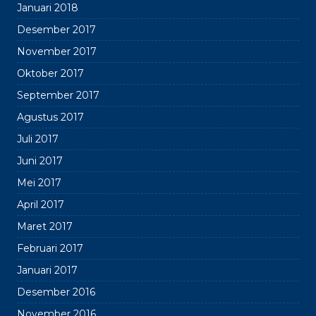
Januari 2018
Desember 2017
November 2017
Oktober 2017
September 2017
Agustus 2017
Juli 2017
Juni 2017
Mei 2017
April 2017
Maret 2017
Februari 2017
Januari 2017
Desember 2016
November 2016