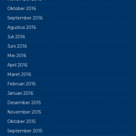
Oktober 2016
September 2016
Agustus 2016
Juli 2016
Juni 2016
Mei 2016
April 2016
Maret 2016
Februari 2016
Januari 2016
Desember 2015
November 2015
Oktober 2015
September 2015