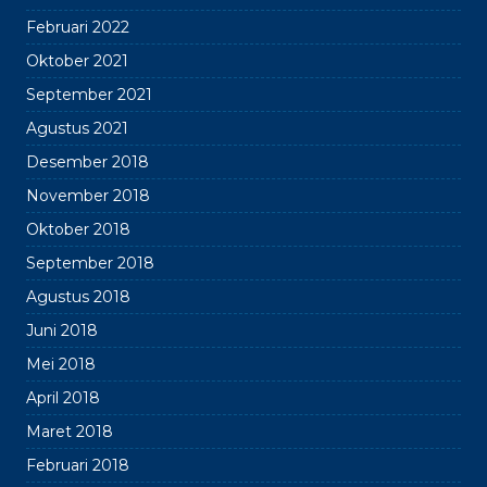
Februari 2022
Oktober 2021
September 2021
Agustus 2021
Desember 2018
November 2018
Oktober 2018
September 2018
Agustus 2018
Juni 2018
Mei 2018
April 2018
Maret 2018
Februari 2018