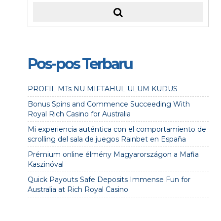
Pos-pos Terbaru
PROFIL MTs NU MIFTAHUL ULUM KUDUS
Bonus Spins and Commence Succeeding With
Royal Rich Casino for Australia
Mi experiencia auténtica con el comportamiento de
scrolling del sala de juegos Rainbet en España
Prémium online élmény Magyarországon a Mafia
Kaszinóval
Quick Payouts Safe Deposits Immense Fun for
Australia at Rich Royal Casino