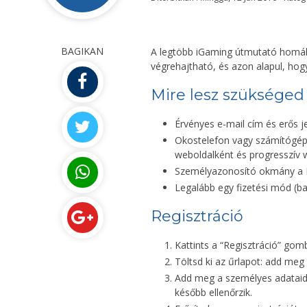
BAGIKAN
A legtöbb iGaming útmutató homály
végrehajtható, és azon alapul, ho
Mire lesz szükséged
Érvényes e-mail cím és erős je
Okostelefon vagy számítógép i
weboldalként és progresszív 
Személyazonosító okmány a KY
Legalább egy fizetési mód (ba
Regisztráció
Kattints a “Regisztráció” gom
Töltsd ki az űrlapot: add meg 
Add meg a személyes adataida
később ellenőrzik.