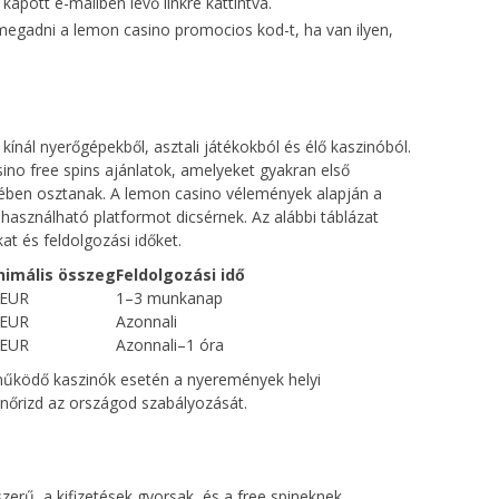
 kapott e-mailben lévő linkre kattintva.
 megadni a lemon casino promocios kod-t, ha van ilyen,
ínál nyerőgépekből, asztali játékokból és élő kaszinóból.
no free spins ajánlatok, amelyeket gyakran első
ében osztanak. A lemon casino vélemények alapján a
 használható platformot dicsérnek. Az alábbi táblázat
at és feldolgozási időket.
nimális összeg
Feldolgozási idő
 EUR
1–3 munkanap
 EUR
Azonnali
 EUR
Azonnali–1 óra
 működő kaszinók esetén a nyeremények helyi
enőrizd az országod szabályozását.
zerű, a kifizetések gyorsak, és a free spineknek