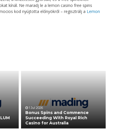
t kínál. Ne maradj le a lemon casino free spins
mocios kod nyújtotta előnyökről – regisztrálj a
Lemon
1 Jul 2026
Bonus Spins and Commence
ULUM
Succeeding With Royal Rich
Casino for Australia