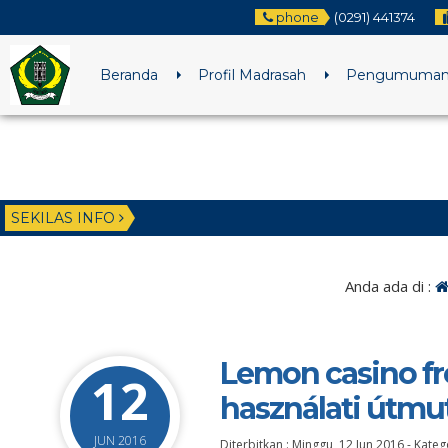
phone
(0291) 441374
Beranda
Profil Madrasah
Pengumuma
SEKILAS INFO
Anda ada di :
Lemon casino fr
12
használati útmu
JUN 2016
Diterbitkan :
Minggu, 12 Jun 2016
-
Kateg