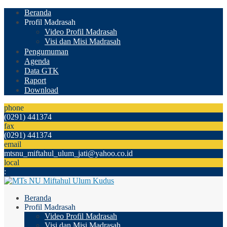
Beranda
Profil Madrasah
Video Profil Madrasah
Visi dan Misi Madrasah
Pengumuman
Agenda
Data GTK
Raport
Download
phone
(0291) 441374
fax
(0291) 441374
email
mtsnu_miftahul_ulum_jati@yahoo.co.id
local
:
Beranda
Profil Madrasah
Video Profil Madrasah
Visi dan Misi Madrasah