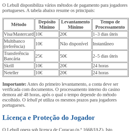
O Lebull disponibiliza vários métodos de pagamento para jogadores
portugueses. A tabela abaixo resume os principais:
Depósito
Levantamento
Tempo de
Método
Mínimo
Mínimo
Processamento
Visa/Mastercard
10€
20€
1–3 dias úteis
Multibanco
10€
Não disponível
Instantâneo
(referência)
Transferência
25€
50€
2–5 dias úteis
Bancária
Skrill
10€
20€
24 horas
Neteller
10€
20€
24 horas
Importante:
Antes do primeiro levantamento, a conta deve ser
verificada com documentos. O processamento interno do casino
demora até 48 horas, após o qual o tempo depende do método
escolhido. O
lebull pt
utiliza os mesmos prazos para jogadores
portugueses.
Licença e Proteção do Jogador
O Lebull opera sob licença de Curaçao (n.º 1668/JAZ). Isto