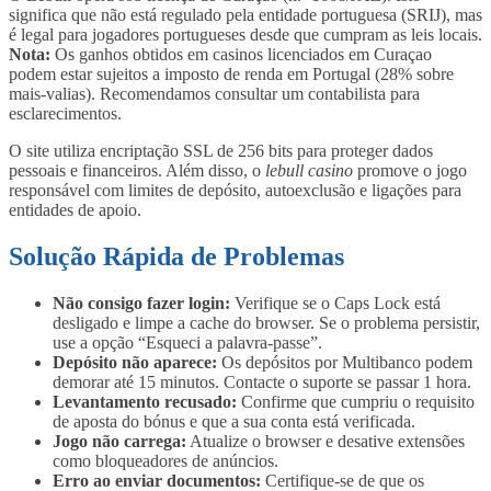
significa que não está regulado pela entidade portuguesa (SRIJ), mas
é legal para jogadores portugueses desde que cumpram as leis locais.
Nota:
Os ganhos obtidos em casinos licenciados em Curaçao
podem estar sujeitos a imposto de renda em Portugal (28% sobre
mais-valias). Recomendamos consultar um contabilista para
esclarecimentos.
O site utiliza encriptação SSL de 256 bits para proteger dados
pessoais e financeiros. Além disso, o
lebull casino
promove o jogo
responsável com limites de depósito, autoexclusão e ligações para
entidades de apoio.
Solução Rápida de Problemas
Não consigo fazer login:
Verifique se o Caps Lock está
desligado e limpe a cache do browser. Se o problema persistir,
use a opção “Esqueci a palavra-passe”.
Depósito não aparece:
Os depósitos por Multibanco podem
demorar até 15 minutos. Contacte o suporte se passar 1 hora.
Levantamento recusado:
Confirme que cumpriu o requisito
de aposta do bónus e que a sua conta está verificada.
Jogo não carrega:
Atualize o browser e desative extensões
como bloqueadores de anúncios.
Erro ao enviar documentos:
Certifique-se de que os