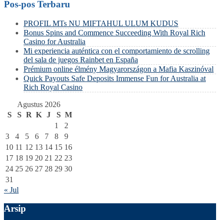
Pos-pos Terbaru
PROFIL MTs NU MIFTAHUL ULUM KUDUS
Bonus Spins and Commence Succeeding With Royal Rich
Casino for Australia
Mi experiencia auténtica con el comportamiento de scrolling
del sala de juegos Rainbet en España
Prémium online élmény Magyarországon a Mafia Kaszinóval
Quick Payouts Safe Deposits Immense Fun for Australia at
Rich Royal Casino
Agustus 2026
S
S
R
K
J
S
M
1
2
3
4
5
6
7
8
9
10
11
12
13
14
15
16
17
18
19
20
21
22
23
24
25
26
27
28
29
30
31
« Jul
Arsip