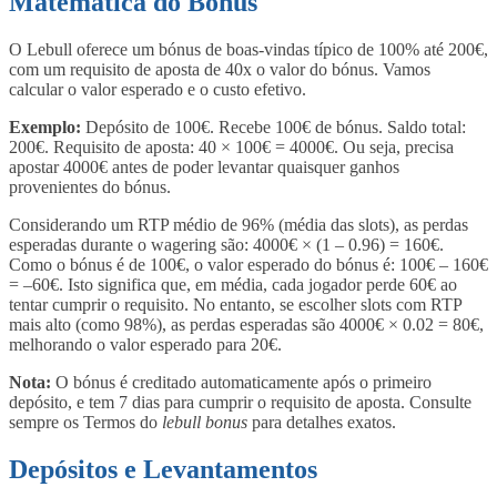
Matemática do Bónus
O Lebull oferece um bónus de boas-vindas típico de 100% até 200€,
com um requisito de aposta de 40x o valor do bónus. Vamos
calcular o valor esperado e o custo efetivo.
Exemplo:
Depósito de 100€. Recebe 100€ de bónus. Saldo total:
200€. Requisito de aposta: 40 × 100€ = 4000€. Ou seja, precisa
apostar 4000€ antes de poder levantar quaisquer ganhos
provenientes do bónus.
Considerando um RTP médio de 96% (média das slots), as perdas
esperadas durante o wagering são: 4000€ × (1 – 0.96) = 160€.
Como o bónus é de 100€, o valor esperado do bónus é: 100€ – 160€
= –60€. Isto significa que, em média, cada jogador perde 60€ ao
tentar cumprir o requisito. No entanto, se escolher slots com RTP
mais alto (como 98%), as perdas esperadas são 4000€ × 0.02 = 80€,
melhorando o valor esperado para 20€.
Nota:
O bónus é creditado automaticamente após o primeiro
depósito, e tem 7 dias para cumprir o requisito de aposta. Consulte
sempre os Termos do
lebull bonus
para detalhes exatos.
Depósitos e Levantamentos