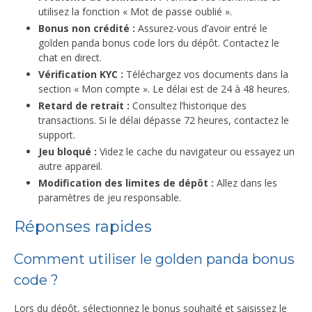
utilisez la fonction « Mot de passe oublié ».
Bonus non crédité :
Assurez-vous d’avoir entré le
golden panda bonus code lors du dépôt. Contactez le
chat en direct.
Vérification KYC :
Téléchargez vos documents dans la
section « Mon compte ». Le délai est de 24 à 48 heures.
Retard de retrait :
Consultez l’historique des
transactions. Si le délai dépasse 72 heures, contactez le
support.
Jeu bloqué :
Videz le cache du navigateur ou essayez un
autre appareil.
Modification des limites de dépôt :
Allez dans les
paramètres de jeu responsable.
Réponses rapides
Comment utiliser le golden panda bonus
code ?
Lors du dépôt, sélectionnez le bonus souhaité et saisissez le