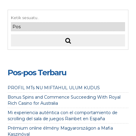
Pos-pos Terbaru
PROFIL MTs NU MIFTAHUL ULUM KUDUS
Bonus Spins and Commence Succeeding With Royal
Rich Casino for Australia
Mi experiencia auténtica con el comportamiento de
scrolling del sala de juegos Rainbet en España
Prémium online élmény Magyarországon a Mafia
Kaszinóval