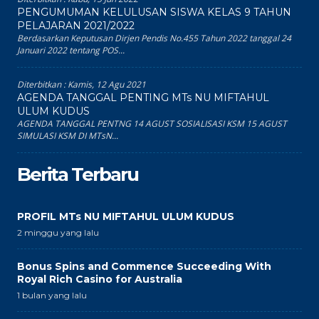
PENGUMUMAN KELULUSAN SISWA KELAS 9 TAHUN
PELAJARAN 2021/2022
Berdasarkan Keputusan Dirjen Pendis No.455 Tahun 2022 tanggal 24
Januari 2022 tentang POS...
Diterbitkan :
Kamis, 12 Agu 2021
AGENDA TANGGAL PENTING MTs NU MIFTAHUL
ULUM KUDUS
AGENDA TANGGAL PENTNG 14 AGUST SOSIALISASI KSM 15 AGUST
SIMULASI KSM DI MTsN...
Berita Terbaru
PROFIL MTs NU MIFTAHUL ULUM KUDUS
2 minggu yang lalu
Bonus Spins and Commence Succeeding With
Royal Rich Casino for Australia
1 bulan yang lalu