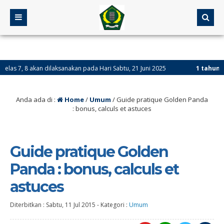
 akan dilaksanakan pada Hari Sabtu, 21 Juni 2025
1 tahun yang lalu
Anda ada di :
Home
/
Umum
/
Guide pratique Golden Panda
: bonus, calculs et astuces
Guide pratique Golden
Panda : bonus, calculs et
astuces
Diterbitkan :
Sabtu, 11 Jul 2015
-
Kategori :
Umum