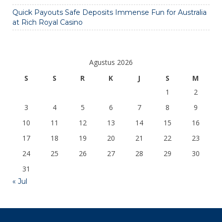
Quick Payouts Safe Deposits Immense Fun for Australia
at Rich Royal Casino
Agustus 2026
S
S
R
K
J
S
M
1
2
3
4
5
6
7
8
9
10
11
12
13
14
15
16
17
18
19
20
21
22
23
24
25
26
27
28
29
30
31
« Jul