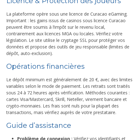
Licence & Protection des joueurs
La plateforme opère sous une licence de Curacao eGaming.
Important : les gains issus de casinos sous licence Curacao
peuvent être soumis à l’impôt sur le revenu local,
contrairement aux licences MGA ou locales. Vérifiez votre
législation. Le site utilise le cryptage SSL pour protéger vos
données et propose des outils de jeu responsable (limites de
dépôt, auto-exclusion).
Opérations financières
Le dépôt minimum est généralement de 20 €, avec des limites
variables selon le mode de paiement. Les retraits sont traités
sous 24 à 72 heures après vérification. Méthodes courantes :
cartes Visa/Mastercard, Skrill, Neteller, virement bancaire et
crypto-monnaies. Les frais sont nuls pour la plupart des
transactions, mais vérifiez auprès de votre prestataire.
Guide d’assistance
Problème de connexion :
Vérifiez vos identifiants et