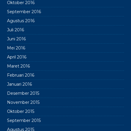
Oktober 2016
September 2016
Agustus 2016
Juli 2016
Juni 2016
Mei 2016
April 2016
Maret 2016
Februari 2016
Januari 2016
Desember 2015
November 2015
Oktober 2015
September 2015
Agustus 2015