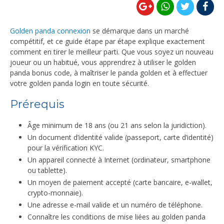
Golden panda connexion
se démarque dans un marché
compétitif, et ce guide étape par étape explique exactement
comment en tirer le meilleur parti. Que vous soyez un nouveau
joueur ou un habitué, vous apprendrez à utiliser le golden
panda bonus code, à maîtriser le panda golden et à effectuer
votre golden panda login en toute sécurité.
Prérequis
Âge minimum de 18 ans (ou 21 ans selon la juridiction).
Un document d’identité valide (passeport, carte d’identité)
pour la vérification KYC.
Un appareil connecté à Internet (ordinateur, smartphone
ou tablette).
Un moyen de paiement accepté (carte bancaire, e-wallet,
crypto-monnaie).
Une adresse e-mail valide et un numéro de téléphone.
Connaître les conditions de mise liées au golden panda