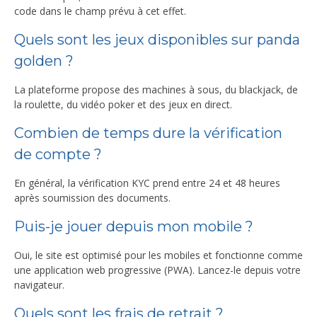
code dans le champ prévu à cet effet.
Quels sont les jeux disponibles sur panda
golden ?
La plateforme propose des machines à sous, du blackjack, de
la roulette, du vidéo poker et des jeux en direct.
Combien de temps dure la vérification
de compte ?
En général, la vérification KYC prend entre 24 et 48 heures
après soumission des documents.
Puis-je jouer depuis mon mobile ?
Oui, le site est optimisé pour les mobiles et fonctionne comme
une application web progressive (PWA). Lancez-le depuis votre
navigateur.
Quels sont les frais de retrait ?