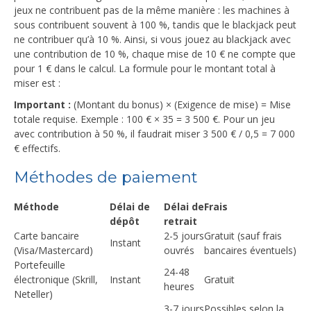
jeux ne contribuent pas de la même manière : les machines à
sous contribuent souvent à 100 %, tandis que le blackjack peut
ne contribuer qu’à 10 %. Ainsi, si vous jouez au blackjack avec
une contribution de 10 %, chaque mise de 10 € ne compte que
pour 1 € dans le calcul. La formule pour le montant total à
miser est :
Important :
(Montant du bonus) × (Exigence de mise) = Mise
totale requise. Exemple : 100 € × 35 = 3 500 €. Pour un jeu
avec contribution à 50 %, il faudrait miser 3 500 € / 0,5 = 7 000
€ effectifs.
Méthodes de paiement
Méthode
Délai de
Délai de
Frais
dépôt
retrait
Carte bancaire
2-5 jours
Gratuit (sauf frais
Instant
(Visa/Mastercard)
ouvrés
bancaires éventuels)
Portefeuille
24-48
électronique (Skrill,
Instant
Gratuit
heures
Neteller)
3-7 jours
Possibles selon la