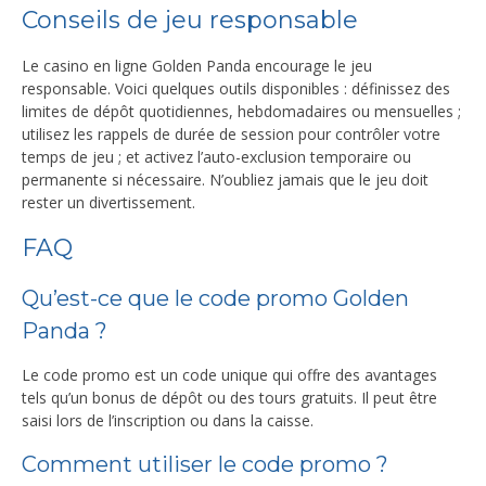
Conseils de jeu responsable
Le casino en ligne Golden Panda encourage le jeu
responsable. Voici quelques outils disponibles : définissez des
limites de dépôt quotidiennes, hebdomadaires ou mensuelles ;
utilisez les rappels de durée de session pour contrôler votre
temps de jeu ; et activez l’auto-exclusion temporaire ou
permanente si nécessaire. N’oubliez jamais que le jeu doit
rester un divertissement.
FAQ
Qu’est-ce que le code promo Golden
Panda ?
Le code promo est un code unique qui offre des avantages
tels qu’un bonus de dépôt ou des tours gratuits. Il peut être
saisi lors de l’inscription ou dans la caisse.
Comment utiliser le code promo ?