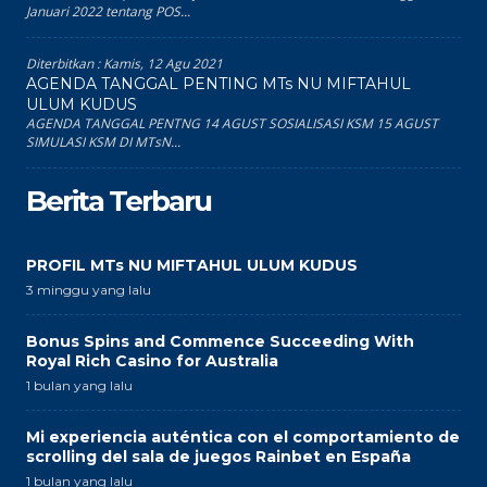
Januari 2022 tentang POS...
Diterbitkan :
Kamis, 12 Agu 2021
AGENDA TANGGAL PENTING MTs NU MIFTAHUL
ULUM KUDUS
AGENDA TANGGAL PENTNG 14 AGUST SOSIALISASI KSM 15 AGUST
SIMULASI KSM DI MTsN...
Berita Terbaru
PROFIL MTs NU MIFTAHUL ULUM KUDUS
3 minggu yang lalu
Bonus Spins and Commence Succeeding With
Royal Rich Casino for Australia
1 bulan yang lalu
Mi experiencia auténtica con el comportamiento de
scrolling del sala de juegos Rainbet en España
1 bulan yang lalu