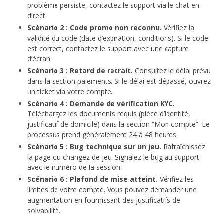
problème persiste, contactez le support via le chat en
direct.
Scénario 2 : Code promo non reconnu.
Vérifiez la
validité du code (date d’expiration, conditions). Si le code
est correct, contactez le support avec une capture
d’écran.
Scénario 3 : Retard de retrait.
Consultez le délai prévu
dans la section paiements. Si le délai est dépassé, ouvrez
un ticket via votre compte.
Scénario 4 : Demande de vérification KYC.
Téléchargez les documents requis (pièce d’identité,
justificatif de domicile) dans la section “Mon compte”. Le
processus prend généralement 24 à 48 heures.
Scénario 5 : Bug technique sur un jeu.
Rafraîchissez
la page ou changez de jeu. Signalez le bug au support
avec le numéro de la session.
Scénario 6 : Plafond de mise atteint.
Vérifiez les
limites de votre compte. Vous pouvez demander une
augmentation en fournissant des justificatifs de
solvabilité.