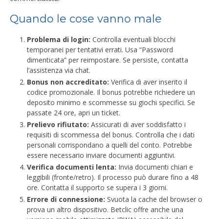
Quando le cose vanno male
Problema di login:
Controlla eventuali blocchi
temporanei per tentativi errati. Usa “Password
dimenticata” per reimpostare. Se persiste, contatta
l’assistenza via chat.
Bonus non accreditato:
Verifica di aver inserito il
codice promozionale. Il bonus potrebbe richiedere un
deposito minimo e scommesse su giochi specifici. Se
passate 24 ore, apri un ticket.
Prelievo rifiutato:
Assicurati di aver soddisfatto i
requisiti di scommessa del bonus. Controlla che i dati
personali corrispondano a quelli del conto. Potrebbe
essere necessario inviare documenti aggiuntivi.
Verifica documenti lenta:
Invia documenti chiari e
leggibili (fronte/retro). Il processo può durare fino a 48
ore. Contatta il supporto se supera i 3 giorni.
Errore di connessione:
Svuota la cache del browser o
prova un altro dispositivo. Betclic offre anche una