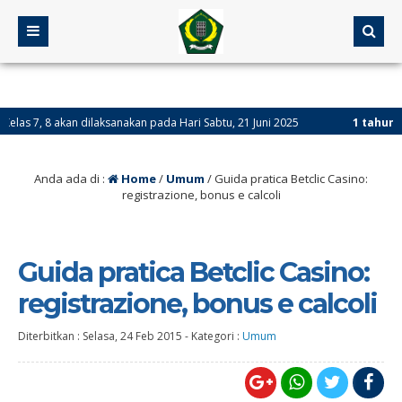
akan dilaksanakan pada Hari Sabtu, 21 Juni 2025
1 tahun yang lalu
/
Anda ada di :
Home
/
Umum
/
Guida pratica Betclic Casino:
registrazione, bonus e calcoli
Guida pratica Betclic Casino:
registrazione, bonus e calcoli
Diterbitkan :
Selasa, 24 Feb 2015
-
Kategori :
Umum