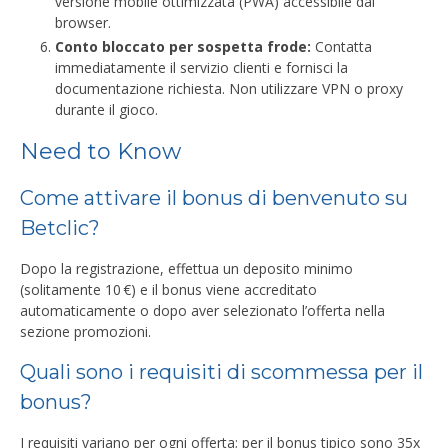
versione mobile ottimizzata (PWA) accessibile dal
browser.
Conto bloccato per sospetta frode:
Contatta
immediatamente il servizio clienti e fornisci la
documentazione richiesta. Non utilizzare VPN o proxy
durante il gioco.
Need to Know
Come attivare il bonus di benvenuto su
Betclic?
Dopo la registrazione, effettua un deposito minimo
(solitamente 10 €) e il bonus viene accreditato
automaticamente o dopo aver selezionato l’offerta nella
sezione promozioni.
Quali sono i requisiti di scommessa per il
bonus?
I requisiti variano per ogni offerta; per il bonus tipico sono 35x