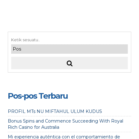
Pos-pos Terbaru
PROFIL MTs NU MIFTAHUL ULUM KUDUS
Bonus Spins and Commence Succeeding With Royal
Rich Casino for Australia
Mi experiencia auténtica con el comportamiento de