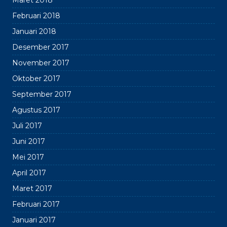
Maret 2018
Februari 2018
Januari 2018
Desember 2017
November 2017
Oktober 2017
September 2017
Agustus 2017
Juli 2017
Juni 2017
Mei 2017
April 2017
Maret 2017
Februari 2017
Januari 2017