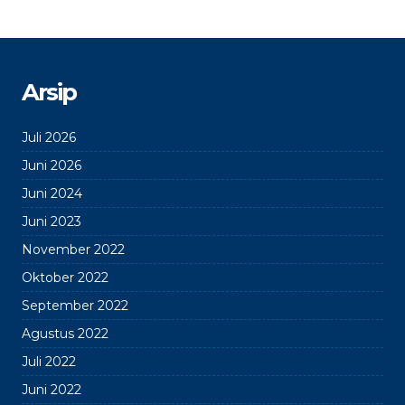
Arsip
Juli 2026
Juni 2026
Juni 2024
Juni 2023
November 2022
Oktober 2022
September 2022
Agustus 2022
Juli 2022
Juni 2022