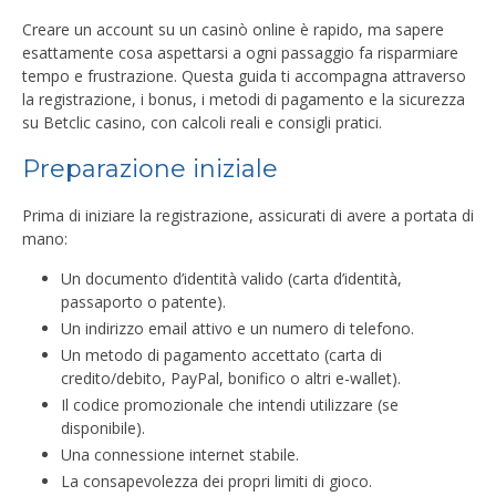
Creare un account su un casinò online è rapido, ma sapere
esattamente cosa aspettarsi a ogni passaggio fa risparmiare
tempo e frustrazione. Questa guida ti accompagna attraverso
la registrazione, i bonus, i metodi di pagamento e la sicurezza
su Betclic casino, con calcoli reali e consigli pratici.
Preparazione iniziale
Prima di iniziare la registrazione, assicurati di avere a portata di
mano:
Un documento d’identità valido (carta d’identità,
passaporto o patente).
Un indirizzo email attivo e un numero di telefono.
Un metodo di pagamento accettato (carta di
credito/debito, PayPal, bonifico o altri e-wallet).
Il codice promozionale che intendi utilizzare (se
disponibile).
Una connessione internet stabile.
La consapevolezza dei propri limiti di gioco.