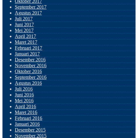
Oktober 2017
September 2017
Agustus 2017
Juli 2017
Juni 2017
Mei 2017
April 2017
Maret 2017
Februari 2017
Januari 2017
Desember 2016
November 2016
Oktober 2016
September 2016
Agustus 2016
Juli 2016
Juni 2016
Mei 2016
April 2016
Maret 2016
Februari 2016
Januari 2016
Desember 2015
November 2015