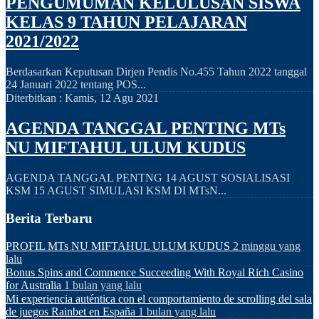
PENGUMUMAN KELULUSAN SISWA
KELAS 9 TAHUN PELAJARAN
2021/2022
Berdasarkan Keputusan Dirjen Pendis No.455 Tahun 2022 tanggal
24 Januari 2022 tentang POS...
Diterbitkan :
Kamis, 12 Agu 2021
AGENDA TANGGAL PENTING MTs
NU MIFTAHUL ULUM KUDUS
AGENDA TANGGAL PENTNG 14 AGUST SOSIALISASI
KSM 15 AGUST SIMULASI KSM DI MTsN...
Berita Terbaru
PROFIL MTs NU MIFTAHUL ULUM KUDUS
2 minggu yang
lalu
Bonus Spins and Commence Succeeding With Royal Rich Casino
for Australia
1 bulan yang lalu
Mi experiencia auténtica con el comportamiento de scrolling del sala
de juegos Rainbet en España
1 bulan yang lalu