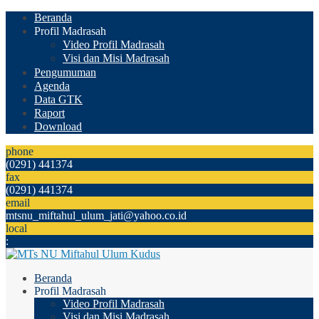
Beranda
Profil Madrasah
Video Profil Madrasah
Visi dan Misi Madrasah
Pengumuman
Agenda
Data GTK
Raport
Download
phone
(0291) 441374
fax
(0291) 441374
email
mtsnu_miftahul_ulum_jati@yahoo.co.id
local
:
Beranda
Profil Madrasah
Video Profil Madrasah
Visi dan Misi Madrasah