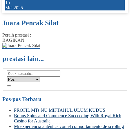
15
Mei 2025
Juara Pencak Silat
Peraih prestasi :
BAGIKAN
prestasi lain...
Pos-pos Terbaru
PROFIL MTs NU MIFTAHUL ULUM KUDUS
Bonus Spins and Commence Succeeding With Royal Rich
Casino for Australia
Mi experiencia auténtica con el comportamiento de scrolling