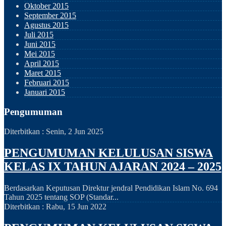
Oktober 2015
September 2015
Agustus 2015
Juli 2015
Juni 2015
Mei 2015
April 2015
Maret 2015
Februari 2015
Januari 2015
Pengumuman
Diterbitkan :
Senin, 2 Jun 2025
PENGUMUMAN KELULUSAN SISWA
KELAS IX TAHUN AJARAN 2024 – 2025
Berdasarkan Keputusan Direktur jendral Pendidikan Islam No. 694
Tahun 2025 tentang SOP (Standar...
Diterbitkan :
Rabu, 15 Jun 2022