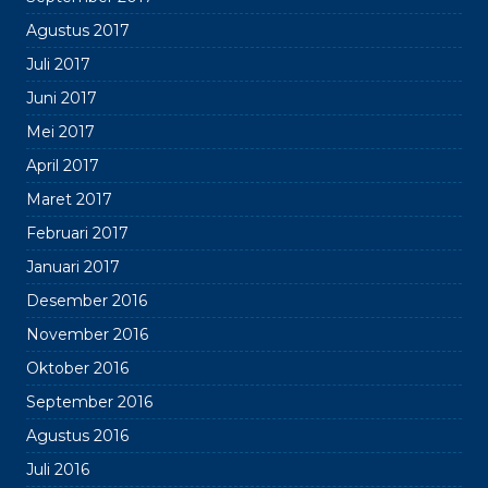
Agustus 2017
Juli 2017
Juni 2017
Mei 2017
April 2017
Maret 2017
Februari 2017
Januari 2017
Desember 2016
November 2016
Oktober 2016
September 2016
Agustus 2016
Juli 2016