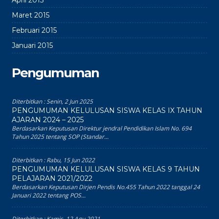
April 2015
Maret 2015
Februari 2015
Januari 2015
Pengumuman
Diterbitkan :
Senin, 2 Jun 2025
PENGUMUMAN KELULUSAN SISWA KELAS IX TAHUN
AJARAN 2024 – 2025
Berdasarkan Keputusan Direktur jendral Pendidikan Islam No. 694
Tahun 2025 tentang SOP (Standar...
Diterbitkan :
Rabu, 15 Jun 2022
PENGUMUMAN KELULUSAN SISWA KELAS 9 TAHUN
PELAJARAN 2021/2022
Berdasarkan Keputusan Dirjen Pendis No.455 Tahun 2022 tanggal 24
Januari 2022 tentang POS...
Diterbitkan :
Kamis, 12 Agu 2021