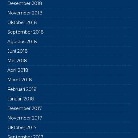
Desember 2018
November 2018
Oktober 2018
September 2018
Agustus 2018
Juni 2018
Mei 2018
April 2018
Maret 2018
Februari 2018
Januari 2018
Desember 2017
November 2017
Oktober 2017
September 2017