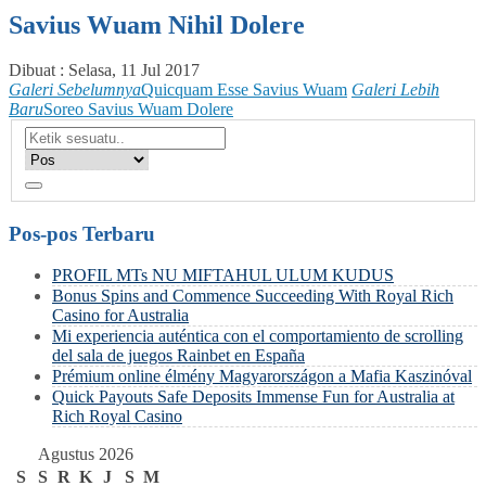
Savius Wuam Nihil Dolere
Dibuat :
Selasa, 11 Jul 2017
Galeri Sebelumnya
Quicquam Esse Savius Wuam
Galeri Lebih
Baru
Soreo Savius Wuam Dolere
Pos-pos Terbaru
PROFIL MTs NU MIFTAHUL ULUM KUDUS
Bonus Spins and Commence Succeeding With Royal Rich
Casino for Australia
Mi experiencia auténtica con el comportamiento de scrolling
del sala de juegos Rainbet en España
Prémium online élmény Magyarországon a Mafia Kaszinóval
Quick Payouts Safe Deposits Immense Fun for Australia at
Rich Royal Casino
Agustus 2026
S
S
R
K
J
S
M