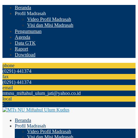
Beranda
Profil Madrasah
Video Profil Madrasah
Visi dan Misi Madrasah
Pengumuman
Agenda
Data GTK
Raport
Download
phone
(0291) 441374
fax
(0291) 441374
email
mtsnu_miftahul_ulum_jati@yahoo.co.id
local
:
Beranda
Profil Madrasah
Video Profil Madrasah
Visi dan Misi Madrasah