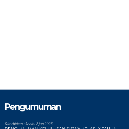
Pengumuman
Diterbitkan :
Senin, 2 Jun 2025