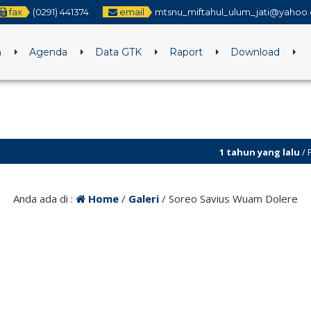
fax
(0291) 441374
email
mtsnu_miftahul_ulum_jati@yahoo.
n
Agenda
Data GTK
Raport
Download
1 tahun yang lalu
/ Penerimaan
Anda ada di :
Home
/
Galeri
/
Soreo Savius Wuam Dolere