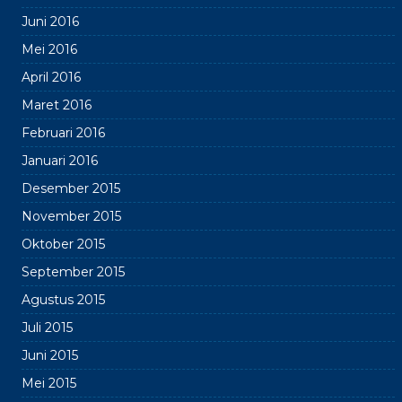
Juni 2016
Mei 2016
April 2016
Maret 2016
Februari 2016
Januari 2016
Desember 2015
November 2015
Oktober 2015
September 2015
Agustus 2015
Juli 2015
Juni 2015
Mei 2015