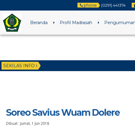
phone
(0291) 441374
Beranda
Profil Madrasah
Pengumuma
SEKILAS INFO
Soreo Savius Wuam Dolere
Dibuat :
Jumat, 1 Jun 2018