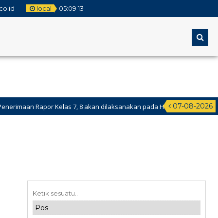
co.id
local
05
:
09
13
07-08-2026
 Rapor Kelas 7, 8 akan dilaksanakan pada Hari Sabtu, 21 Juni 2025