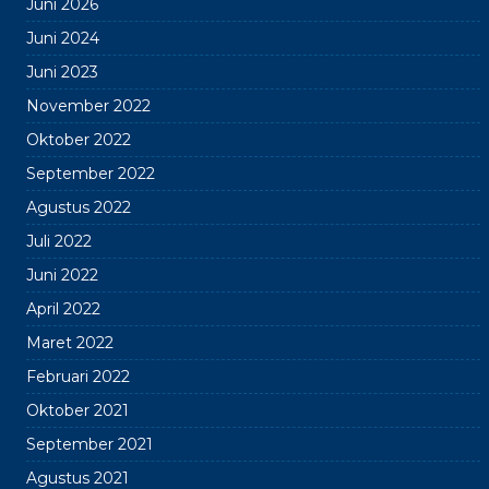
Juni 2026
Juni 2024
Juni 2023
November 2022
Oktober 2022
September 2022
Agustus 2022
Juli 2022
Juni 2022
April 2022
Maret 2022
Februari 2022
Oktober 2021
September 2021
Agustus 2021