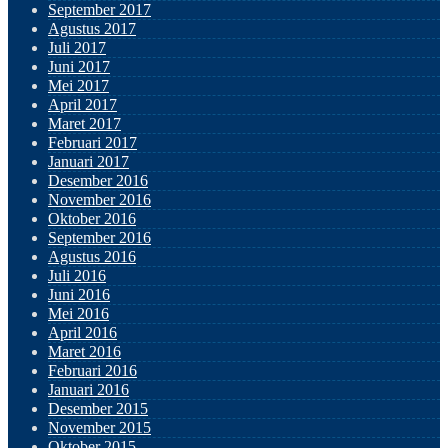
September 2017
Agustus 2017
Juli 2017
Juni 2017
Mei 2017
April 2017
Maret 2017
Februari 2017
Januari 2017
Desember 2016
November 2016
Oktober 2016
September 2016
Agustus 2016
Juli 2016
Juni 2016
Mei 2016
April 2016
Maret 2016
Februari 2016
Januari 2016
Desember 2015
November 2015
Oktober 2015