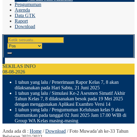
Pengumuman
Agenda
Data GTK
Raport
Download
SEKILAS INFO
08-08-2026
1 tahun yang lalu
/ Penerimaan Rapor Kelas 7, 8 akan
dilaksanakan pada Hari Sabtu, 21 Juni 2025
1 tahun yang lalu
/ Simulasi Ke-2 Asesmen Simatif Akhir
Tahun Kelas 7, 8 dilaksanakan besok pada 19 Mei 2025
dengan menggunakan Aplikasi Exambro Versi 14
1 tahun yang lalu
/ Pengumuman Kelulusan kelas 9 akan
diumumkan pada tanggal 02 Juni 2025 Jam 17.00 WIB di
Group WA Kelas masing-masing
Anda ada di :
Home
/
Download
/
Foto Muwada’ah ke-33 Tahun
Pelajaran 2021/2022