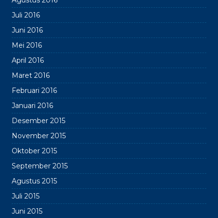
Juli 2016
Juni 2016
Mei 2016
April 2016
Maret 2016
Februari 2016
Januari 2016
Desember 2015
November 2015
Oktober 2015
September 2015
Agustus 2015
Juli 2015
Juni 2015