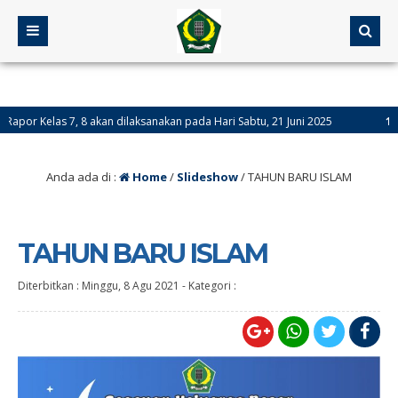
Kelas 7, 8 akan dilaksanakan pada Hari Sabtu, 21 Juni 2025
1 tahun 
usan kelas 9 akan diumumkan pada tanggal 02 Juni 2025 Jam 17.00 WIB di Gr
Anda ada di :
Home
/
Slideshow
/
TAHUN BARU ISLAM
TAHUN BARU ISLAM
Diterbitkan :
Minggu, 8 Agu 2021
-
Kategori :