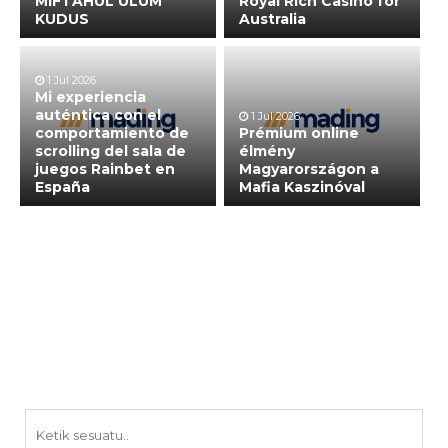
MIFTAHUL ULUM
Royal Rich Casino for
KUDUS
Australia
1 Jul 2026
Mi experiencia
auténtica con el
1 Jul 2026
comportamiento de
Prémium online
scrolling del sala de
élmény
juegos Rainbet en
Magyarországon a
España
Mafia Kaszinóval