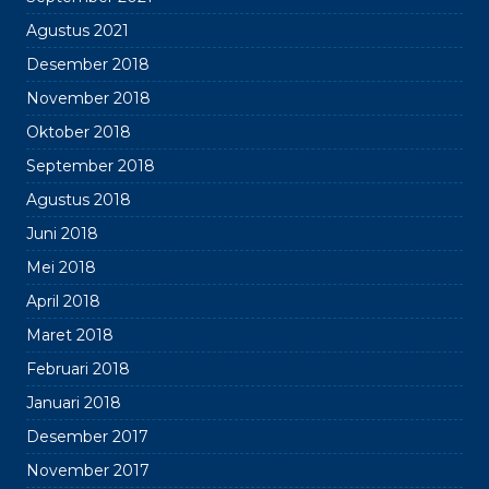
Agustus 2021
Desember 2018
November 2018
Oktober 2018
September 2018
Agustus 2018
Juni 2018
Mei 2018
April 2018
Maret 2018
Februari 2018
Januari 2018
Desember 2017
November 2017