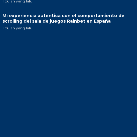
1 bulan yang lalu
Mi experiencia auténtica con el comportamiento de
scrolling del sala de juegos Rainbet en España
1 bulan yang lalu