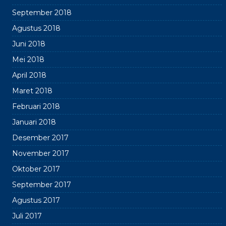
September 2018
Agustus 2018
Juni 2018
Mei 2018
April 2018
Maret 2018
Februari 2018
Januari 2018
Desember 2017
November 2017
Oktober 2017
September 2017
Agustus 2017
Juli 2017