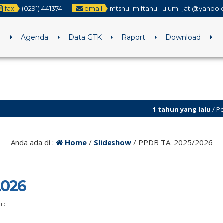
fax
(0291) 441374
email
mtsnu_miftahul_ulum_jati@yahoo.c
n
Agenda
Data GTK
Raport
Download
1 tahun yang lalu
/ Penerimaan Ra
1 tahun yang lalu
/ Pengumuman Ke
Anda ada di :
Home
/
Slideshow
/
PPDB TA. 2025/2026
2026
i :