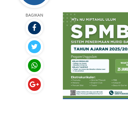
BAGIKAN