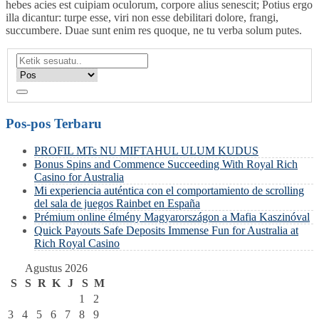
hebes acies est cuipiam oculorum, corpore alius senescit; Potius ergo
illa dicantur: turpe esse, viri non esse debilitari dolore, frangi,
succumbere. Duae sunt enim res quoque, ne tu verba solum putes.
Pos-pos Terbaru
PROFIL MTs NU MIFTAHUL ULUM KUDUS
Bonus Spins and Commence Succeeding With Royal Rich
Casino for Australia
Mi experiencia auténtica con el comportamiento de scrolling
del sala de juegos Rainbet en España
Prémium online élmény Magyarországon a Mafia Kaszinóval
Quick Payouts Safe Deposits Immense Fun for Australia at
Rich Royal Casino
Agustus 2026
S
S
R
K
J
S
M
1
2
3
4
5
6
7
8
9