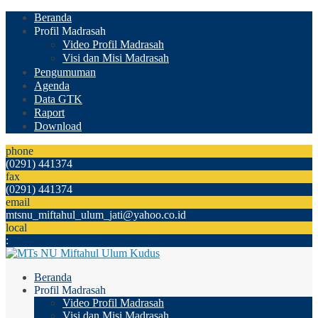
Beranda
Profil Madrasah
Video Profil Madrasah
Visi dan Misi Madrasah
Pengumuman
Agenda
Data GTK
Raport
Download
phone
(0291) 441374
fax
(0291) 441374
email
mtsnu_miftahul_ulum_jati@yahoo.co.id
local
:
Beranda
Profil Madrasah
Video Profil Madrasah
Visi dan Misi Madrasah