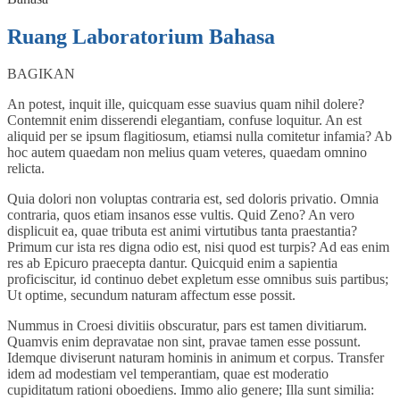
Ruang Laboratorium Bahasa
BAGIKAN
An potest, inquit ille, quicquam esse suavius quam nihil dolere?
Contemnit enim disserendi elegantiam, confuse loquitur. An est
aliquid per se ipsum flagitiosum, etiamsi nulla comitetur infamia? Ab
hoc autem quaedam non melius quam veteres, quaedam omnino
relicta.
Quia dolori non voluptas contraria est, sed doloris privatio. Omnia
contraria, quos etiam insanos esse vultis. Quid Zeno? An vero
displicuit ea, quae tributa est animi virtutibus tanta praestantia?
Primum cur ista res digna odio est, nisi quod est turpis? Ad eas enim
res ab Epicuro praecepta dantur. Quicquid enim a sapientia
proficiscitur, id continuo debet expletum esse omnibus suis partibus;
Ut optime, secundum naturam affectum esse possit.
Nummus in Croesi divitiis obscuratur, pars est tamen divitiarum.
Quamvis enim depravatae non sint, pravae tamen esse possunt.
Idemque diviserunt naturam hominis in animum et corpus. Transfer
idem ad modestiam vel temperantiam, quae est moderatio
cupiditatum rationi oboediens. Immo alio genere; Illa sunt similia: