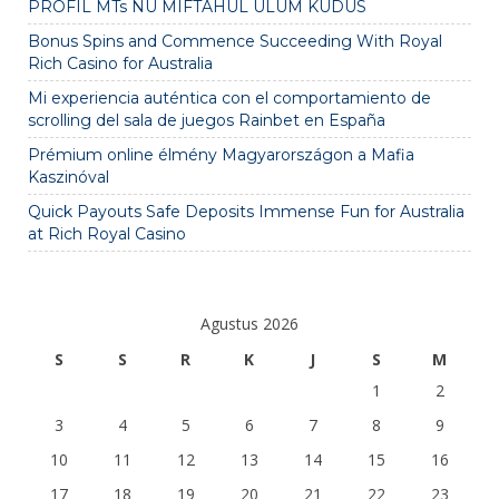
PROFIL MTs NU MIFTAHUL ULUM KUDUS
Bonus Spins and Commence Succeeding With Royal
Rich Casino for Australia
Mi experiencia auténtica con el comportamiento de
scrolling del sala de juegos Rainbet en España
Prémium online élmény Magyarországon a Mafia
Kaszinóval
Quick Payouts Safe Deposits Immense Fun for Australia
at Rich Royal Casino
Agustus 2026
S
S
R
K
J
S
M
1
2
3
4
5
6
7
8
9
10
11
12
13
14
15
16
17
18
19
20
21
22
23