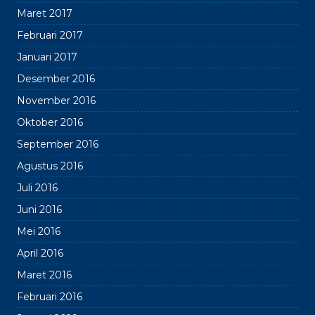
Maret 2017
Februari 2017
Januari 2017
Desember 2016
November 2016
Oktober 2016
September 2016
Agustus 2016
Juli 2016
Juni 2016
Mei 2016
April 2016
Maret 2016
Februari 2016