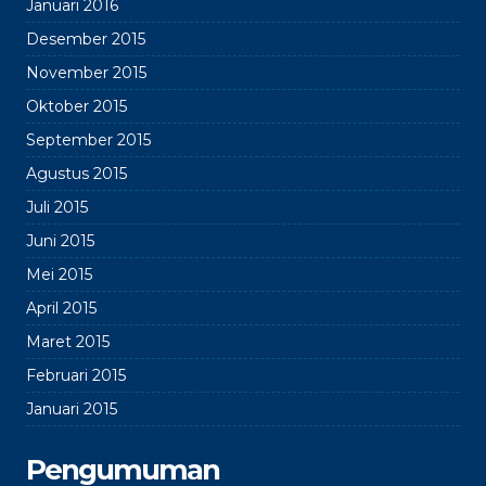
Januari 2016
Desember 2015
November 2015
Oktober 2015
September 2015
Agustus 2015
Juli 2015
Juni 2015
Mei 2015
April 2015
Maret 2015
Februari 2015
Januari 2015
Pengumuman