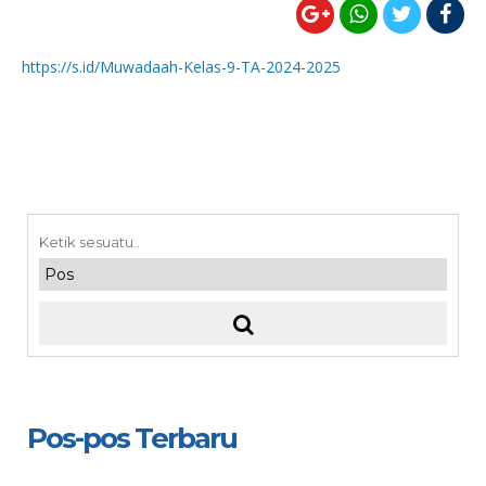
https://s.id/Muwadaah-Kelas-9-TA-2024-2025
Pos-pos Terbaru