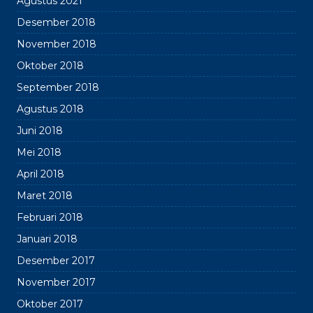
Agustus 2021
Desember 2018
November 2018
Oktober 2018
September 2018
Agustus 2018
Juni 2018
Mei 2018
April 2018
Maret 2018
Februari 2018
Januari 2018
Desember 2017
November 2017
Oktober 2017