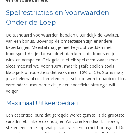
een te zware barrière.
Spelrestricties en Voorwaarden
Onder de Loep
De standaard voorwaarden bepalen uiteindelijk de kwaliteit
van een bonus. Bovenop de omzetteisen zijn er andere
beperkingen. Meestal mag je niet te groot wedden met
bonusgeld. Als je dat wel doet, dan kun je de bonus en je
winsten verspelen. Ook geldt niet elk spel even zwaar mee.
Slots meestal wel voor 100%, maar bij tafelspellen zoals
blackjack of roulette is dat vaak maar 10% of 5%. Soms mag
je ze helemaal niet beoefenen. Je selectie wordt daardoor flink
verminderd, met name als je een specifieke strategie wilt
volgen.
Maximaal Uitkeerbedrag
Een essentieel punt dat geregeld wordt gemist, is de grootste
winstlimiet. Enkele casino’s, en Winzoria kan daar bij horen,
stellen een limiet op wat je kunt verdienen met bonusgeld. Die