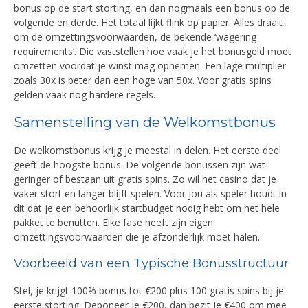
bonus op de start storting, en dan nogmaals een bonus op de
volgende en derde. Het totaal lijkt flink op papier. Alles draait
om de omzettingsvoorwaarden, de bekende ‘wagering
requirements’. Die vaststellen hoe vaak je het bonusgeld moet
omzetten voordat je winst mag opnemen. Een lage multiplier
zoals 30x is beter dan een hoge van 50x. Voor gratis spins
gelden vaak nog hardere regels.
Samenstelling van de Welkomstbonus
De welkomstbonus krijg je meestal in delen. Het eerste deel
geeft de hoogste bonus. De volgende bonussen zijn wat
geringer of bestaan uit gratis spins. Zo wil het casino dat je
vaker stort en langer blijft spelen. Voor jou als speler houdt in
dit dat je een behoorlijk startbudget nodig hebt om het hele
pakket te benutten. Elke fase heeft zijn eigen
omzettingsvoorwaarden die je afzonderlijk moet halen.
Voorbeeld van een Typische Bonusstructuur
Stel, je krijgt 100% bonus tot €200 plus 100 gratis spins bij je
eerste storting. Deponeer je €200, dan bezit je €400 om mee