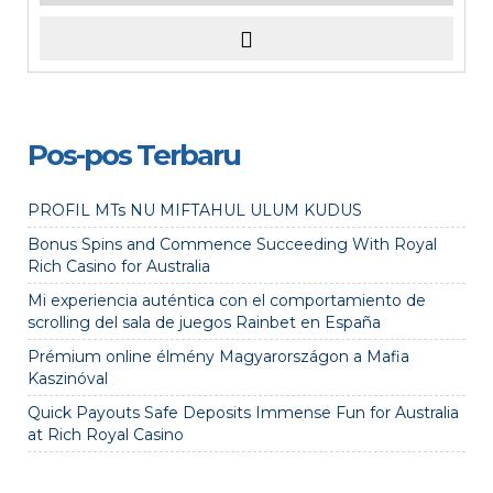
Pos-pos Terbaru
PROFIL MTs NU MIFTAHUL ULUM KUDUS
Bonus Spins and Commence Succeeding With Royal
Rich Casino for Australia
Mi experiencia auténtica con el comportamiento de
scrolling del sala de juegos Rainbet en España
Prémium online élmény Magyarországon a Mafia
Kaszinóval
Quick Payouts Safe Deposits Immense Fun for Australia
at Rich Royal Casino