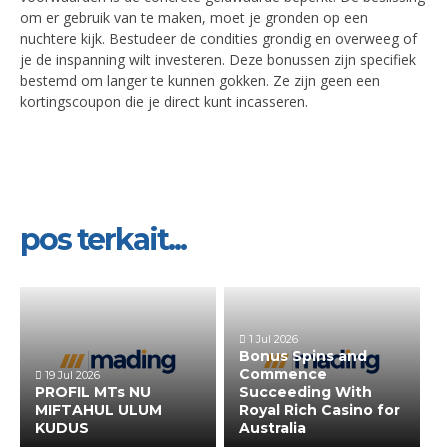
om er gebruik van te maken, moet je gronden op een
nuchtere kijk. Bestudeer de condities grondig en overweeg of
je de inspanning wilt investeren. Deze bonussen zijn specifiek
bestemd om langer te kunnen gokken. Ze zijn geen een
kortingscoupon die je direct kunt incasseren.
pos terkait...
1 Jul 2026
Bonus Spins and
Commence
19 Jul 2026
PROFIL MTs NU
Succeeding With
MIFTAHUL ULUM
Royal Rich Casino for
KUDUS
Australia