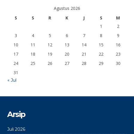
Agustus 2026
S
S
R
K
J
S
M
1
2
3
4
5
6
7
8
9
10
11
12
13
14
15
16
17
18
19
20
21
22
23
24
25
26
27
28
29
30
31
« Jul
Arsip
Juli 2026