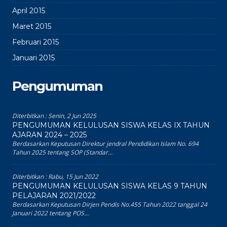
April 2015
Maret 2015
Februari 2015
Januari 2015
Pengumuman
Diterbitkan :
Senin, 2 Jun 2025
PENGUMUMAN KELULUSAN SISWA KELAS IX TAHUN
AJARAN 2024 – 2025
Berdasarkan Keputusan Direktur jendral Pendidikan Islam No. 694
Tahun 2025 tentang SOP (Standar...
Diterbitkan :
Rabu, 15 Jun 2022
PENGUMUMAN KELULUSAN SISWA KELAS 9 TAHUN
PELAJARAN 2021/2022
Berdasarkan Keputusan Dirjen Pendis No.455 Tahun 2022 tanggal 24
Januari 2022 tentang POS...