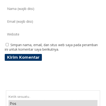
Simpan nama, email, dan situs web saya pada peramban
ini untuk komentar saya berikutnya.