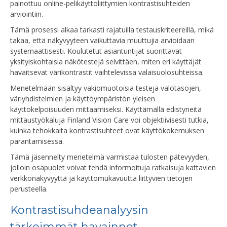
painottuu online-pelikäyttöliittymien kontrastisuhteiden
arviointiin.
Tämä prosessi alkaa tarkasti rajatuilla testauskriteereillä, mikä
takaa, että näkyvyyteen vaikuttavia muuttujia arvioidaan
systemaattisesti. Koulutetut asiantuntijat suorittavat
yksityiskohtaisia näkötestejä selvittäen, miten eri käyttäjät
havaitsevat värikontrastit vaihtelevissa valaisuolosuhteissa.
Menetelmään sisältyy vakiomuotoisia testejä valotasojen,
väriyhdistelmien ja käyttöympäristön yleisen
käyttökelpoisuuden mittaamiseksi. Käyttämällä edistyneitä
mittaustyökaluja Finland Vision Care voi objektiivisesti tutkia,
kuinka tehokkaita kontrastisuhteet ovat käyttökokemuksen
parantamisessa.
Tämä jäsennelty menetelmä varmistaa tulosten pätevyyden,
jolloin osapuolet voivat tehdä informoituja ratkaisuja kattavien
verkkonäkyvyyttä ja käyttömukavuutta liittyvien tietojen
perusteella.
Kontrastisuhdeanalyysin
tärkeimmät havainnot