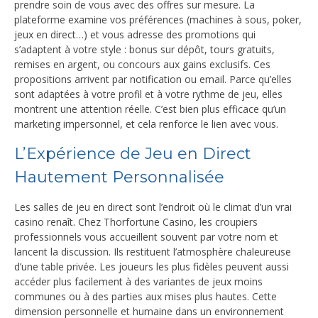
prendre soin de vous avec des offres sur mesure. La
plateforme examine vos préférences (machines à sous, poker,
jeux en direct…) et vous adresse des promotions qui
s’adaptent à votre style : bonus sur dépôt, tours gratuits,
remises en argent, ou concours aux gains exclusifs. Ces
propositions arrivent par notification ou email. Parce qu’elles
sont adaptées à votre profil et à votre rythme de jeu, elles
montrent une attention réelle. C’est bien plus efficace qu’un
marketing impersonnel, et cela renforce le lien avec vous.
L’Expérience de Jeu en Direct
Hautement Personnalisée
Les salles de jeu en direct sont l’endroit où le climat d’un vrai
casino renaît. Chez Thorfortune Casino, les croupiers
professionnels vous accueillent souvent par votre nom et
lancent la discussion. Ils restituent l’atmosphère chaleureuse
d’une table privée. Les joueurs les plus fidèles peuvent aussi
accéder plus facilement à des variantes de jeux moins
communes ou à des parties aux mises plus hautes. Cette
dimension personnelle et humaine dans un environnement