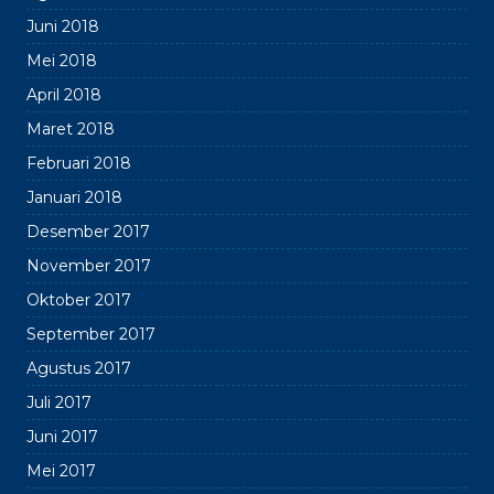
Juni 2018
Mei 2018
April 2018
Maret 2018
Februari 2018
Januari 2018
Desember 2017
November 2017
Oktober 2017
September 2017
Agustus 2017
Juli 2017
Juni 2017
Mei 2017