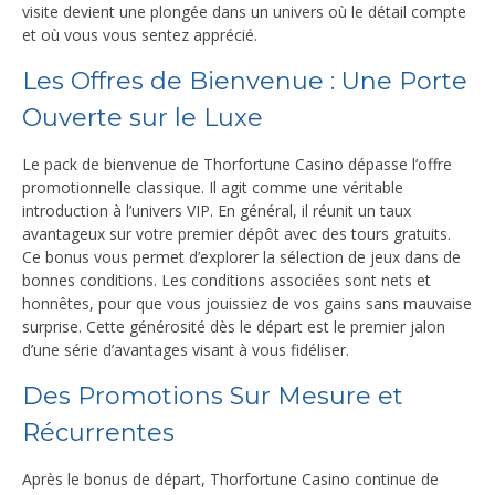
visite devient une plongée dans un univers où le détail compte
et où vous vous sentez apprécié.
Les Offres de Bienvenue : Une Porte
Ouverte sur le Luxe
Le pack de bienvenue de Thorfortune Casino dépasse l’offre
promotionnelle classique. Il agit comme une véritable
introduction à l’univers VIP. En général, il réunit un taux
avantageux sur votre premier dépôt avec des tours gratuits.
Ce bonus vous permet d’explorer la sélection de jeux dans de
bonnes conditions. Les conditions associées sont nets et
honnêtes, pour que vous jouissiez de vos gains sans mauvaise
surprise. Cette générosité dès le départ est le premier jalon
d’une série d’avantages visant à vous fidéliser.
Des Promotions Sur Mesure et
Récurrentes
Après le bonus de départ, Thorfortune Casino continue de