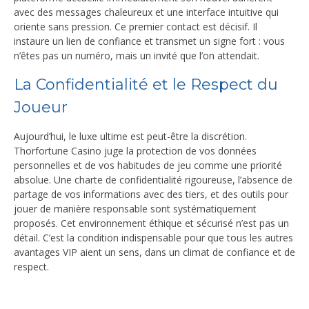
avec des messages chaleureux et une interface intuitive qui
oriente sans pression. Ce premier contact est décisif. Il
instaure un lien de confiance et transmet un signe fort : vous
n’êtes pas un numéro, mais un invité que l’on attendait.
La Confidentialité et le Respect du
Joueur
Aujourd’hui, le luxe ultime est peut-être la discrétion.
Thorfortune Casino juge la protection de vos données
personnelles et de vos habitudes de jeu comme une priorité
absolue. Une charte de confidentialité rigoureuse, l’absence de
partage de vos informations avec des tiers, et des outils pour
jouer de manière responsable sont systématiquement
proposés. Cet environnement éthique et sécurisé n’est pas un
détail. C’est la condition indispensable pour que tous les autres
avantages VIP aient un sens, dans un climat de confiance et de
respect.