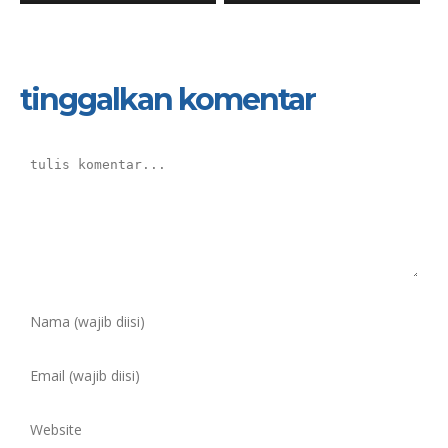
tinggalkan komentar