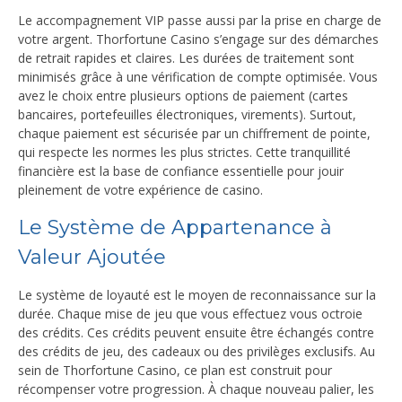
Le accompagnement VIP passe aussi par la prise en charge de
votre argent. Thorfortune Casino s’engage sur des démarches
de retrait rapides et claires. Les durées de traitement sont
minimisés grâce à une vérification de compte optimisée. Vous
avez le choix entre plusieurs options de paiement (cartes
bancaires, portefeuilles électroniques, virements). Surtout,
chaque paiement est sécurisée par un chiffrement de pointe,
qui respecte les normes les plus strictes. Cette tranquillité
financière est la base de confiance essentielle pour jouir
pleinement de votre expérience de casino.
Le Système de Appartenance à
Valeur Ajoutée
Le système de loyauté est le moyen de reconnaissance sur la
durée. Chaque mise de jeu que vous effectuez vous octroie
des crédits. Ces crédits peuvent ensuite être échangés contre
des crédits de jeu, des cadeaux ou des privilèges exclusifs. Au
sein de Thorfortune Casino, ce plan est construit pour
récompenser votre progression. À chaque nouveau palier, les