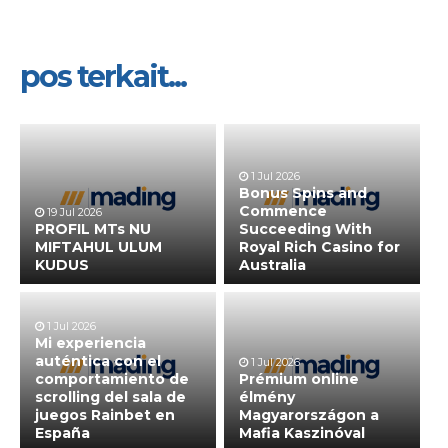
pos terkait...
1 Jul 2026
Bonus Spins and
Commence
19 Jul 2026
PROFIL MTs NU
Succeeding With
MIFTAHUL ULUM
Royal Rich Casino for
KUDUS
Australia
1 Jul 2026
Mi experiencia
auténtica con el
1 Jul 2026
comportamiento de
Prémium online
scrolling del sala de
élmény
juegos Rainbet en
Magyarországon a
España
Mafia Kaszinóval