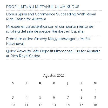
PROFIL MTs NU MIFTAHUL ULUM KUDUS
Bonus Spins and Commence Succeeding With Royal
Rich Casino for Australia
Mi experiencia auténtica con el comportamiento de
scrolling del sala de juegos Rainbet en España
Prémium online élmény Magyarországon a Mafia
Kaszinóval
Quick Payouts Safe Deposits Immense Fun for Australia
at Rich Royal Casino
Agustus 2026
S
S
R
K
J
S
M
1
2
3
4
5
6
7
8
9
10
11
12
13
14
15
16