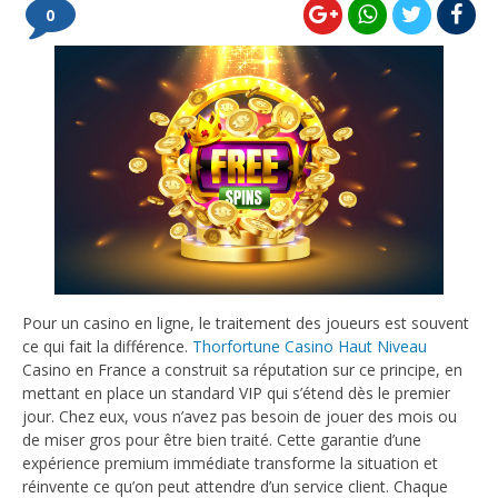
0
Pour un casino en ligne, le traitement des joueurs est souvent
ce qui fait la différence.
Thorfortune Casino Haut Niveau
Casino en France a construit sa réputation sur ce principe, en
mettant en place un standard VIP qui s’étend dès le premier
jour. Chez eux, vous n’avez pas besoin de jouer des mois ou
de miser gros pour être bien traité. Cette garantie d’une
expérience premium immédiate transforme la situation et
réinvente ce qu’on peut attendre d’un service client. Chaque