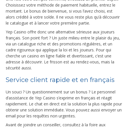
Choisissez votre méthode de paiement habituelle, entrez le
montant. Le bonus de bienvenue, si vous l’avez choisi, est
alors crédité à votre solde. Il ne vous reste plus qu’à découvrir
le catalogue et à lancer votre première partie.
Yep Casino offre donc une alternative sérieuse aux joueurs
français. Son point fort ? Un juste milieu entre le plaisir du jeu,
via un catalogue riche et des promotions régulières, et un
cadre rigoureux qui applique la loi et les joueurs. Pour qui
cherche un casino en ligne fiable et divertissant, c’est une
adresse à découvrir. Le frisson est au rendez-vous, mais la
sécurité aussi.
Service client rapide et en français
Un souci ? Un questionnement sur un bonus ? Le personnel
d’assistance de Yep Casino s’exprime en français et réagit
rapidement. Le chat en direct est la solution la plus rapide pour
obtenir une solution immédiate. Vous pouvez aussi envoyer un
email pour les requêtes non urgentes.
Avant de joindre un conseiller, consultez à la foire aux