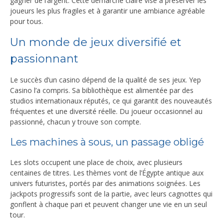
gagner de l’argent. Cette démarche claire vise à préserver les
joueurs les plus fragiles et à garantir une ambiance agréable
pour tous.
Un monde de jeux diversifié et
passionnant
Le succès d’un casino dépend de la qualité de ses jeux. Yep
Casino l’a compris. Sa bibliothèque est alimentée par des
studios internationaux réputés, ce qui garantit des nouveautés
fréquentes et une diversité réelle. Du joueur occasionnel au
passionné, chacun y trouve son compte.
Les machines à sous, un passage obligé
Les slots occupent une place de choix, avec plusieurs
centaines de titres. Les thèmes vont de l’Égypte antique aux
univers futuristes, portés par des animations soignées. Les
jackpots progressifs sont de la partie, avec leurs cagnottes qui
gonflent à chaque pari et peuvent changer une vie en un seul
tour.