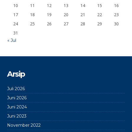
10
11
12
13
14
15
16
17
18
19
20
21
22
23
24
25
26
27
28
29
30
31
« Jul
Arsip
Juli 2026
Juni 2026
Juni 2024
Juni 2023
November 2022