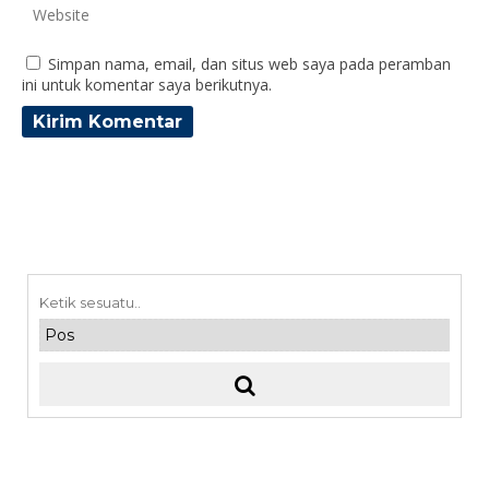
Simpan nama, email, dan situs web saya pada peramban
ini untuk komentar saya berikutnya.