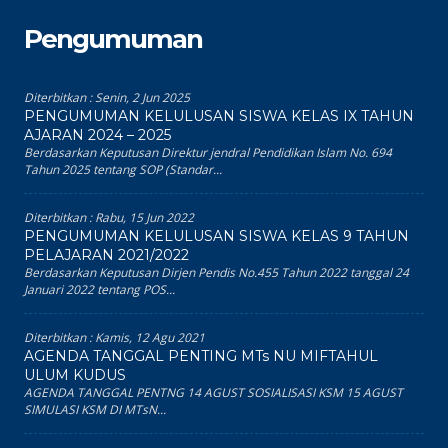
Pengumuman
Diterbitkan :
Senin, 2 Jun 2025
PENGUMUMAN KELULUSAN SISWA KELAS IX TAHUN
AJARAN 2024 – 2025
Berdasarkan Keputusan Direktur jendral Pendidikan Islam No. 694
Tahun 2025 tentang SOP (Standar...
Diterbitkan :
Rabu, 15 Jun 2022
PENGUMUMAN KELULUSAN SISWA KELAS 9 TAHUN
PELAJARAN 2021/2022
Berdasarkan Keputusan Dirjen Pendis No.455 Tahun 2022 tanggal 24
Januari 2022 tentang POS...
Diterbitkan :
Kamis, 12 Agu 2021
AGENDA TANGGAL PENTING MTs NU MIFTAHUL
ULUM KUDUS
AGENDA TANGGAL PENTNG 14 AGUST SOSIALISASI KSM 15 AGUST
SIMULASI KSM DI MTsN...