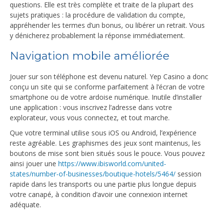
questions. Elle est très complète et traite de la plupart des
sujets pratiques : la procédure de validation du compte,
appréhender les termes d’un bonus, ou libérer un retrait. Vous
y dénicherez probablement la réponse immédiatement.
Navigation mobile améliorée
Jouer sur son téléphone est devenu naturel. Yep Casino a donc
conçu un site qui se conforme parfaitement à l’écran de votre
smartphone ou de votre ardoise numérique. Inutile d’installer
une application : vous inscrivez l’adresse dans votre
explorateur, vous vous connectez, et tout marche.
Que votre terminal utilise sous iOS ou Android, l’expérience
reste agréable. Les graphismes des jeux sont maintenus, les
boutons de mise sont bien situés sous le pouce. Vous pouvez
ainsi jouer une
https://www.ibisworld.com/united-
states/number-of-businesses/boutique-hotels/5464/
session
rapide dans les transports ou une partie plus longue depuis
votre canapé, à condition d’avoir une connexion internet
adéquate.