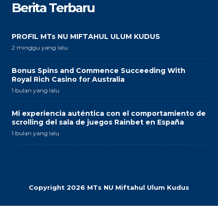
Berita Terbaru
PROFIL MTs NU MIFTAHUL ULUM KUDUS
2 minggu yang lalu
Bonus Spins and Commence Succeeding With
Royal Rich Casino for Australia
1 bulan yang lalu
Mi experiencia auténtica con el comportamiento de
scrolling del sala de juegos Rainbet en España
1 bulan yang lalu
Copyright 2026 MTs NU Miftahul Ulum Kudus