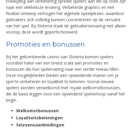
toewijding aan verbetering spreekt spelers aan die op zoek zijn
naar een vlekkeloze ervaring. Verbeterde graphics en een
flexibel ontwerp verhogen het algehele speelplezier, waardoor
gebruikers zich volledig kunnen concentreren op de sensatie
van het spel. Bij Sloterra staat de gebruikerservaring niet alleen
voorop; deze wordt geperfectioneerd.
Promoties en bonussen
Bij het gelicentieerde casino van Sloterra kunnen spelers
voordeel halen van een breed scala aan promoties en
bonussen die hun spelervaring naar een verder niveau tillen.
Deze mogelijkheden bieden een opwindende manier om je
spel te verbeteren en loyaliteit te belonen. Vooral nieuwe
spelers worden verwelkomd met royale welkomstbonussen,
die de basis leggen voor een opwindend spelverloop vanaf het
begin.
Welkomstbonussen
Loyaliteitsbeloningen
Seizoensaanbiedingen