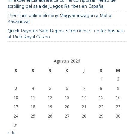
Mi experiencia auténtica con el comportamiento de
scrolling del sala de juegos Rainbet en España
Prémium online élmény Magyarországon a Mafia
Kaszinóval
Quick Payouts Safe Deposits Immense Fun for Australia
at Rich Royal Casino
Agustus 2026
S
S
R
K
J
S
M
1
2
3
4
5
6
7
8
9
10
11
12
13
14
15
16
17
18
19
20
21
22
23
24
25
26
27
28
29
30
31
« Jul