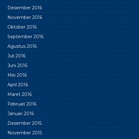
Desember 2016
November 2016
Oktober 2016
September 2016
Agustus 2016
Juli 2016
Juni 2016
Mei 2016
April 2016
Maret 2016
Februari 2016
Januari 2016
Desember 2015
November 2015