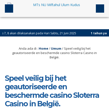
dilaksanakan pada Hari Sabtu, 21 Juni 2025
1 tahun yang lalu
/ Simu
Anda ada di :
Home
/
Umum
/
Speel veilig bij het
geautoriseerde en beschermde casino Sloterra Casino in
België.
Speel veilig bij het
geautoriseerde en
beschermde casino Sloterra
Casino in België.