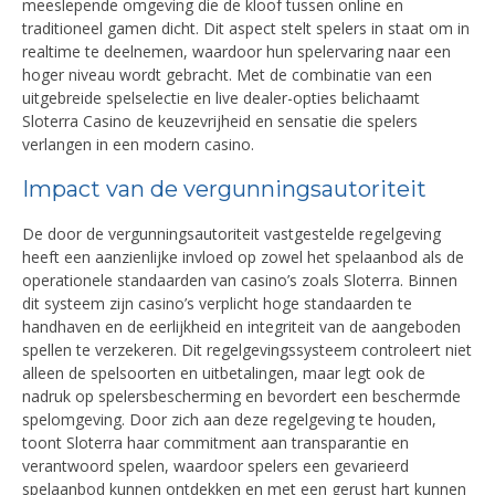
meeslepende omgeving die de kloof tussen online en
traditioneel gamen dicht. Dit aspect stelt spelers in staat om in
realtime te deelnemen, waardoor hun spelervaring naar een
hoger niveau wordt gebracht. Met de combinatie van een
uitgebreide spelselectie en live dealer-opties belichaamt
Sloterra Casino de keuzevrijheid en sensatie die spelers
verlangen in een modern casino.
Impact van de vergunningsautoriteit
De door de vergunningsautoriteit vastgestelde regelgeving
heeft een aanzienlijke invloed op zowel het spelaanbod als de
operationele standaarden van casino’s zoals Sloterra. Binnen
dit systeem zijn casino’s verplicht hoge standaarden te
handhaven en de eerlijkheid en integriteit van de aangeboden
spellen te verzekeren. Dit regelgevingssysteem controleert niet
alleen de spelsoorten en uitbetalingen, maar legt ook de
nadruk op spelersbescherming en bevordert een beschermde
spelomgeving. Door zich aan deze regelgeving te houden,
toont Sloterra haar commitment aan transparantie en
verantwoord spelen, waardoor spelers een gevarieerd
spelaanbod kunnen ontdekken en met een gerust hart kunnen