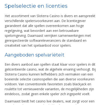
Spelselectie en licenties
Het assortiment van Sloterra Casino is divers en aanspreekt
verschillende spelersvoorkeuren aan. De licentiegever
garandeert dat alle spellen overeenkomen aan hoge
regelgeving, wat bevordert aan een betrouwbare
spelomgeving. Daarnaast verrijken samenwerkingen met
gerespecteerde softwareleveranciers de standaard en
creativiteit van het spelaanbod voor spelers.
Aangeboden spelvariëteit
Een divers aanbod aan spellen staat klaar voor spelers in dit
gelicentieerde casino, wat de algehele ervaring verhoogt. Bij
Sloterra Casino kunnen liefhebbers zich vermaken van een
boeiende selectie casinospellen die aan diverse voorkeuren
voldoen. Van conventionele favorieten zoals blackjack en
roulette tot vernieuwende varianten, de mogelijkheden zijn
eindeloos, zodat geen enkele speler zich ingeperkt voelt.
Daarnaast biedt het casino live dealers, wat zorgt voor een