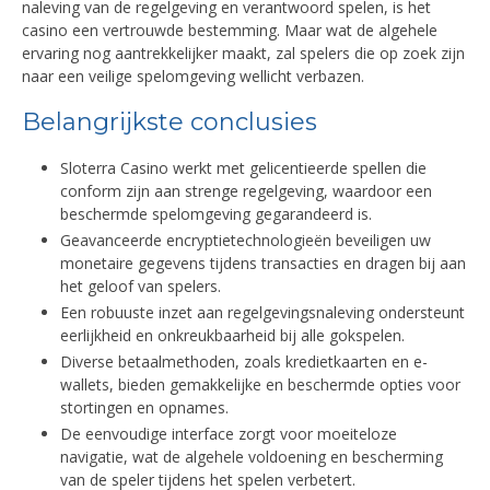
naleving van de regelgeving en verantwoord spelen, is het
casino een vertrouwde bestemming. Maar wat de algehele
ervaring nog aantrekkelijker maakt, zal spelers die op zoek zijn
naar een veilige spelomgeving wellicht verbazen.
Belangrijkste conclusies
Sloterra Casino werkt met gelicentieerde spellen die
conform zijn aan strenge regelgeving, waardoor een
beschermde spelomgeving gegarandeerd is.
Geavanceerde encryptietechnologieën beveiligen uw
monetaire gegevens tijdens transacties en dragen bij aan
het geloof van spelers.
Een robuuste inzet aan regelgevingsnaleving ondersteunt
eerlijkheid en onkreukbaarheid bij alle gokspelen.
Diverse betaalmethoden, zoals kredietkaarten en e-
wallets, bieden gemakkelijke en beschermde opties voor
stortingen en opnames.
De eenvoudige interface zorgt voor moeiteloze
navigatie, wat de algehele voldoening en bescherming
van de speler tijdens het spelen verbetert.