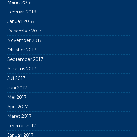
Maret 2018
Februari 2018
Januari 2018
Desember 2017
November 2017
Oktober 2017
September 2017
Agustus 2017
Juli 2017
Juni 2017
Mei 2017
April 2017
Maret 2017
Februari 2017
Januari 2017