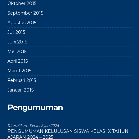
Oktober 2015
September 2015
Agustus 2015
Juli 2015
Juni 2015
Mei 2015
April 2015
Maret 2015
Februari 2015
Januari 2015
Pengumuman
Diterbitkan :
Senin, 2 Jun 2025
PENGUMUMAN KELULUSAN SISWA KELAS IX TAHUN
AJARAN 2024 – 2025