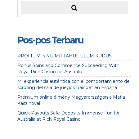
Pos-pos Terbaru
PROFIL MTs NU MIFTAHUL ULUM KUDUS
Bonus Spins and Commence Succeeding With
Royal Rich Casino for Australia
Mi experiencia auténtica con el comportamiento de
scrolling del sala de juegos Rainbet en España
Prémium online élmény Magyarországon a Mafia
Kaszinóval
Quick Payouts Safe Deposits Immense Fun for
Australia at Rich Royal Casino