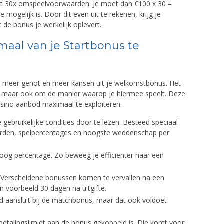
et 30x omspeelvoorwaarden. Je moet dan €100 x 30 =
ogelijk is. Door dit even uit te rekenen, krijg je
 de bonus je werkelijk oplevert.
aal van je Startbonus te
je meer genot en meer kansen uit je welkomstbonus. Het
, maar ook om de manier waarop je hiermee speelt. Deze
Casino aanbod maximaal te exploiteren.
ebruikelijke condities door te lezen. Besteed speciaal
rden, spelpercentages en hoogste weddenschap per
oog percentage. Zo beweeg je efficiënter naar een
. Verscheidene bonussen komen te vervallen na een
van voorbeeld 30 dagen na uitgifte.
nd aansluit bij de matchbonus, maar dat ook voldoet
etalingslimiet aan de bonus gekoppeld is. Die komt voor