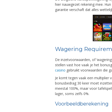
hier nauwgezet rekening mee. Hun 
garantie verschaft dat alles wette
Wagering Requireme
De inzetvoorwaarden, of ‘wagering
stellen vast hoe vaak je het bonu
casino
gebruikt voorwaarden die gan
Je komt tegen vaak een multiplier v
bonusbedrag 30 keer moet inzetten.
meestal 100%, maar voor tafelspell
lager, soms zelfs 0%.
Voorbeeldberekening