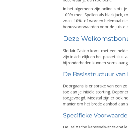
In het algemeen zijn online slots j
100% mee. Spellen als blackjack, r
zoals 10%, of worden helemaal niet
bonusvoorwaarden voor de juiste ci
Deze Welkomstbonus
Slotlair Casino komt met een held
zijn inzichtelijk en het pakket sluit 
bijzonderheden kunnen soms aangep
De Basisstructuur van
Doorgaans is er sprake van een z
toe aan je initiële storting. Depon
toegevoegd. Meestal zijn er ook no
manier om het brede aanbod aan sl
Specifieke Voorwaarde
De Belgische kansspelwetgeving leg