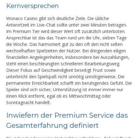
Kernversprechen
Wonaco Casino gibt sich deutliche Ziele. Die übliche
Antwortzeit im Live-Chat sollte unter zwei Minuten betragen.
Im Premium Tier wird dieser Wert oft zusätzlich unterboten.
Ansprechbar ist das das Team rund um die Uhr, sieben Tage
die Woche. Das harmoniert gut zu den oft den nicht selten
wechselhaften Spielzeiten der Nutzer. Bei dringenden eiligen
finanziellen Angelegenheiten, insbesondere bei Auszahlungen,
steht einen beschleunigten schnelleren Bearbeitungsweg.
Dieser Fokus auf Geschwindigkeit beseitigt Frust sowie
unterbricht den Spielspaß nicht unnötig unnötigerweise. Die
permanente Erreichbarkeit schafft ein beruhigendes Gefühl. Die
Spieler sind sich sicher, Unterstützung ist immer immer nur
einen Klick entfernt, egal ob es Mittwochmittag oder
Sonntagnacht handelt.
Inwiefern der Premium Service das
Gesamterfahrung definiert