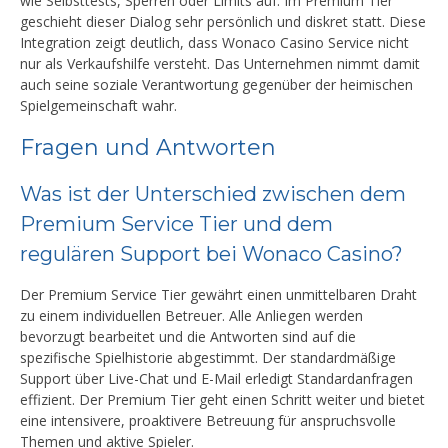
wie Selbsttests, Sperren oder Limits auf. Im Premium Tier
geschieht dieser Dialog sehr persönlich und diskret statt. Diese
Integration zeigt deutlich, dass Wonaco Casino Service nicht
nur als Verkaufshilfe versteht. Das Unternehmen nimmt damit
auch seine soziale Verantwortung gegenüber der heimischen
Spielgemeinschaft wahr.
Fragen und Antworten
Was ist der Unterschied zwischen dem
Premium Service Tier und dem
regulären Support bei Wonaco Casino?
Der Premium Service Tier gewährt einen unmittelbaren Draht
zu einem individuellen Betreuer. Alle Anliegen werden
bevorzugt bearbeitet und die Antworten sind auf die
spezifische Spielhistorie abgestimmt. Der standardmäßige
Support über Live-Chat und E-Mail erledigt Standardanfragen
effizient. Der Premium Tier geht einen Schritt weiter und bietet
eine intensivere, proaktivere Betreuung für anspruchsvolle
Themen und aktive Spieler.