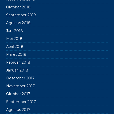
Oktober 2018
September 2018
Agustus 2018
Juni 2018
Mei 2018
April 2018
Maret 2018
Februari 2018
Januari 2018
Desember 2017
November 2017
Oktober 2017
September 2017
Agustus 2017