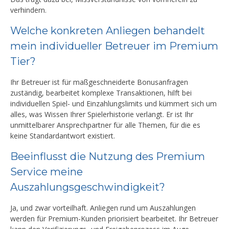
verhindern.
Welche konkreten Anliegen behandelt
mein individueller Betreuer im Premium
Tier?
Ihr Betreuer ist für maßgeschneiderte Bonusanfragen
zuständig, bearbeitet komplexe Transaktionen, hilft bei
individuellen Spiel- und Einzahlungslimits und kümmert sich um
alles, was Wissen Ihrer Spielerhistorie verlangt. Er ist Ihr
unmittelbarer Ansprechpartner für alle Themen, für die es
keine Standardantwort existiert.
Beeinflusst die Nutzung des Premium
Service meine
Auszahlungsgeschwindigkeit?
Ja, und zwar vorteilhaft. Anliegen rund um Auszahlungen
werden für Premium-Kunden priorisiert bearbeitet. Ihr Betreuer