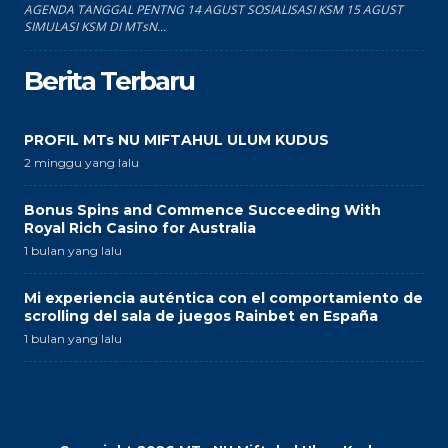
AGENDA TANGGAL PENTNG 14 AGUST SOSIALISASI KSM 15 AGUST
SIMULASI KSM DI MTsN...
Berita Terbaru
PROFIL MTs NU MIFTAHUL ULUM KUDUS
2 minggu yang lalu
Bonus Spins and Commence Succeeding With
Royal Rich Casino for Australia
1 bulan yang lalu
Mi experiencia auténtica con el comportamiento de
scrolling del sala de juegos Rainbet en España
1 bulan yang lalu