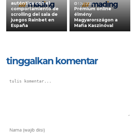
auténtica con el
1 Jul 2026
comportamiento de
Prémium online
scrolling del sala de
élmény
juegos Rainbet en
Magyarországon a
España
Mafia Kaszinóval
tinggalkan komentar