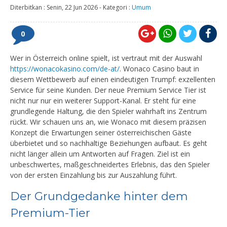
Diterbitkan :
Senin, 22 Jun 2026
-
Kategori :
Umum
0
Wer in Österreich online spielt, ist vertraut mit der Auswahl
https://wonacokasino.com/de-at/
. Wonaco Casino baut in
diesem Wettbewerb auf einen eindeutigen Trumpf: exzellenten
Service für seine Kunden. Der neue Premium Service Tier ist
nicht nur nur ein weiterer Support-Kanal. Er steht für eine
grundlegende Haltung, die den Spieler wahrhaft ins Zentrum
rückt. Wir schauen uns an, wie Wonaco mit diesem präzisen
Konzept die Erwartungen seiner österreichischen Gäste
überbietet und so nachhaltige Beziehungen aufbaut. Es geht
nicht länger allein um Antworten auf Fragen. Ziel ist ein
unbeschwertes, maßgeschneidertes Erlebnis, das den Spieler
von der ersten Einzahlung bis zur Auszahlung führt.
Der Grundgedanke hinter dem
Premium-Tier