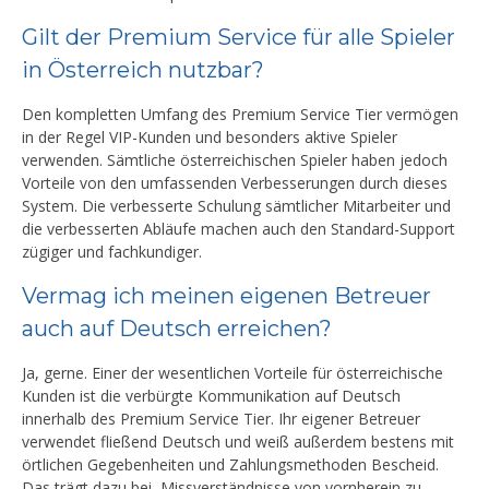
Gilt der Premium Service für alle Spieler
in Österreich nutzbar?
Den kompletten Umfang des Premium Service Tier vermögen
in der Regel VIP-Kunden und besonders aktive Spieler
verwenden. Sämtliche österreichischen Spieler haben jedoch
Vorteile von den umfassenden Verbesserungen durch dieses
System. Die verbesserte Schulung sämtlicher Mitarbeiter und
die verbesserten Abläufe machen auch den Standard-Support
zügiger und fachkundiger.
Vermag ich meinen eigenen Betreuer
auch auf Deutsch erreichen?
Ja, gerne. Einer der wesentlichen Vorteile für österreichische
Kunden ist die verbürgte Kommunikation auf Deutsch
innerhalb des Premium Service Tier. Ihr eigener Betreuer
verwendet fließend Deutsch und weiß außerdem bestens mit
örtlichen Gegebenheiten und Zahlungsmethoden Bescheid.
Das trägt dazu bei, Missverständnisse von vornherein zu