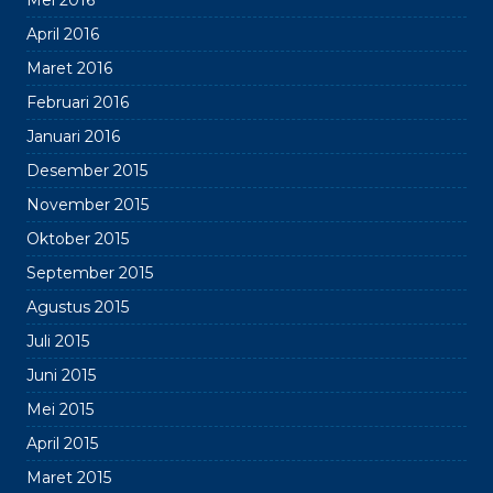
Mei 2016
April 2016
Maret 2016
Februari 2016
Januari 2016
Desember 2015
November 2015
Oktober 2015
September 2015
Agustus 2015
Juli 2015
Juni 2015
Mei 2015
April 2015
Maret 2015