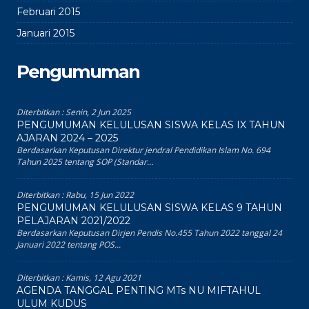
Februari 2015
Januari 2015
Pengumuman
Diterbitkan :
Senin, 2 Jun 2025
PENGUMUMAN KELULUSAN SISWA KELAS IX TAHUN
AJARAN 2024 – 2025
Berdasarkan Keputusan Direktur jendral Pendidikan Islam No. 694
Tahun 2025 tentang SOP (Standar...
Diterbitkan :
Rabu, 15 Jun 2022
PENGUMUMAN KELULUSAN SISWA KELAS 9 TAHUN
PELAJARAN 2021/2022
Berdasarkan Keputusan Dirjen Pendis No.455 Tahun 2022 tanggal 24
Januari 2022 tentang POS...
Diterbitkan :
Kamis, 12 Agu 2021
AGENDA TANGGAL PENTING MTs NU MIFTAHUL
ULUM KUDUS