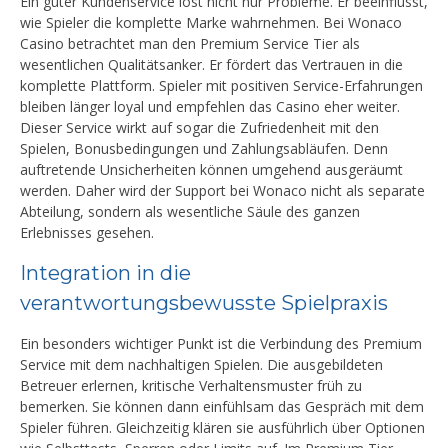
Ein guter Kundenservice löst nicht nur Probleme. Er beeinflusst,
wie Spieler die komplette Marke wahrnehmen. Bei Wonaco
Casino betrachtet man den Premium Service Tier als
wesentlichen Qualitätsanker. Er fördert das Vertrauen in die
komplette Plattform. Spieler mit positiven Service-Erfahrungen
bleiben länger loyal und empfehlen das Casino eher weiter.
Dieser Service wirkt auf sogar die Zufriedenheit mit den
Spielen, Bonusbedingungen und Zahlungsabläufen. Denn
auftretende Unsicherheiten können umgehend ausgeräumt
werden. Daher wird der Support bei Wonaco nicht als separate
Abteilung, sondern als wesentliche Säule des ganzen
Erlebnisses gesehen.
Integration in die
verantwortungsbewusste Spielpraxis
Ein besonders wichtiger Punkt ist die Verbindung des Premium
Service mit dem nachhaltigen Spielen. Die ausgebildeten
Betreuer erlernen, kritische Verhaltensmuster früh zu
bemerken. Sie können dann einfühlsam das Gespräch mit dem
Spieler führen. Gleichzeitig klären sie ausführlich über Optionen