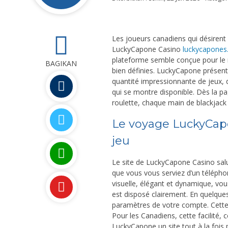
Les joueurs canadiens qui désirent
0
LuckyCapone Casino
luckycapones
plateforme semble conçue pour le 
BAGIKAN
bien définies. LuckyCapone présent
quantité impressionnante de jeux, 
qui se montre disponible. Dès la pag
roulette, chaque main de blackjack 
Le voyage LuckyCapo
jeu
Le site de LuckyCapone Casino salu
que vous vous serviez d’un télépho
visuelle, élégant et dynamique, vo
est disposé clairement. En quelque
paramètres de votre compte. Cette f
Pour les Canadiens, cette facilité, 
LuckyCapone un site tout à la fois p