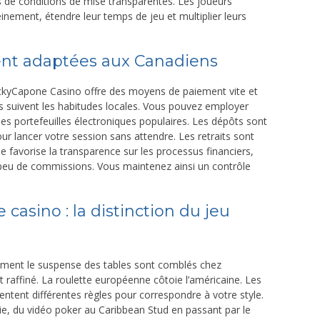
de conditions de mise transparentes. Les joueurs
einement, étendre leur temps de jeu et multiplier leurs
ent adaptées aux Canadiens
 LuckyCapone Casino offre des moyens de paiement vite et
 suivent les habitudes locales. Vous pouvez employer
es portefeuilles électroniques populaires. Les dépôts sont
r lancer votre session sans attendre. Les retraits sont
me favorise la transparence sur les processus financiers,
 peu de commissions. Vous maintenez ainsi un contrôle
e casino : la distinction du jeu
aiment le suspense des tables sont comblés chez
 raffiné. La roulette européenne côtoie l’américaine. Les
ntent différentes règles pour correspondre à votre style.
tie, du vidéo poker au Caribbean Stud en passant par le