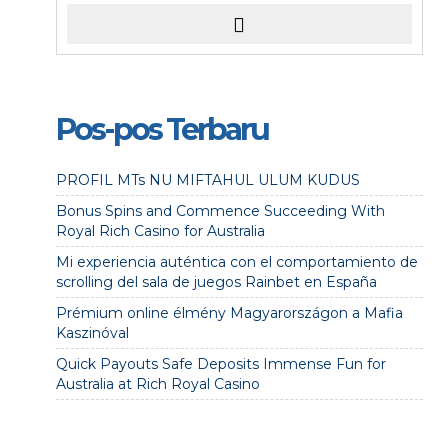
Pos-pos Terbaru
PROFIL MTs NU MIFTAHUL ULUM KUDUS
Bonus Spins and Commence Succeeding With
Royal Rich Casino for Australia
Mi experiencia auténtica con el comportamiento de
scrolling del sala de juegos Rainbet en España
Prémium online élmény Magyarországon a Mafia
Kaszinóval
Quick Payouts Safe Deposits Immense Fun for
Australia at Rich Royal Casino