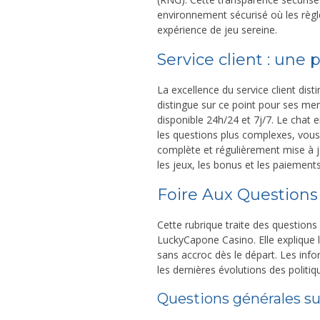
environnement sécurisé où les règl
expérience de jeu sereine.
Service client : une 
La excellence du service client dis
distingue sur ce point pour ses m
disponible 24h/24 et 7j/7. Le chat 
les questions plus complexes, vous
complète et régulièrement mise à j
les jeux, les bonus et les paiements
Foire Aux Questions
Cette rubrique traite des questions
LuckyCapone Casino. Elle explique
sans accroc dès le départ. Les inf
les dernières évolutions des politiqu
Questions générales s