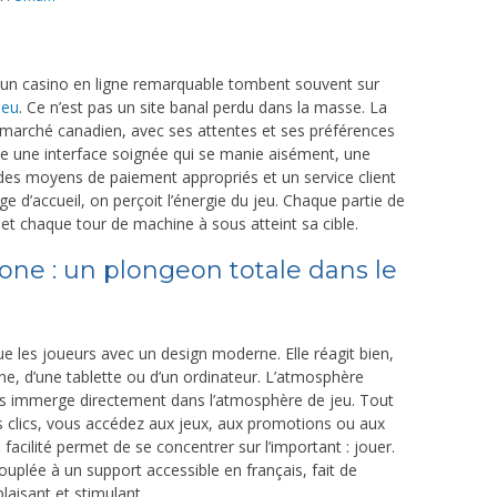
 un casino en ligne remarquable tombent souvent sur
.eu
. Ce n’est pas un site banal perdu dans la masse. La
marché canadien, avec ses attentes et ses préférences
e une interface soignée qui se manie aisément, une
des moyens de paiement appropriés et un service client
e d’accueil, on perçoit l’énergie du jeu. Chaque partie de
et chaque tour de machine à sous atteint sa cible.
ne : un plongeon totale dans le
e les joueurs avec un design moderne. Elle réagit bien,
ne, d’une tablette ou d’un ordinateur. L’atmosphère
us immerge directement dans l’atmosphère de jeu. Tout
s clics, vous accédez aux jeux, aux promotions ou aux
acilité permet de se concentrer sur l’important : jouer.
couplée à un support accessible en français, fait de
laisant et stimulant.