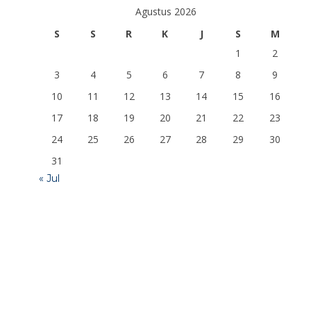
Agustus 2026
S
S
R
K
J
S
M
1
2
3
4
5
6
7
8
9
10
11
12
13
14
15
16
17
18
19
20
21
22
23
24
25
26
27
28
29
30
31
« Jul