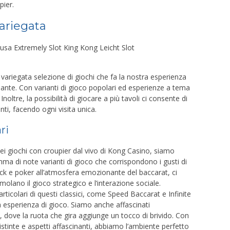
pier.
variegata
 variegata selezione di giochi che fa la nostra esperienza
nte. Con varianti di gioco popolari ed esperienze a tema
 Inoltre, la possibilità di giocare a più tavoli ci consente di
enti, facendo ogni visita unica.
ri
i giochi con croupier dal vivo di Kong Casino, siamo
mma di note varianti di gioco che corrispondono i gusti di
ack e poker all’atmosfera emozionante del baccarat, ci
olano il gioco strategico e l’interazione sociale.
ticolari di questi classici, come Speed Baccarat e Infinite
 esperienza di gioco. Siamo anche affascinati
o, dove la ruota che gira aggiunge un tocco di brivido. Con
stinte e aspetti affascinanti, abbiamo l’ambiente perfetto