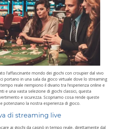
o l’affascinante mondo dei giochi con croupier dal vivo
hi ci portano in una sala da gioco virtuale dove lo streaming
n tempo reale riempiono il divario tra l’esperienza online e
nti e una vasta selezione di giochi classici, questa
divertimento e sicurezza. Scopriamo cosa rende queste
me potenziano la nostra esperienza di gioco.
a di streaming live
iocare ai giochi da casinò in tempo reale, direttamente dal