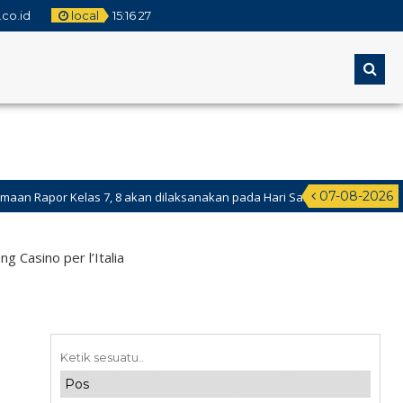
co.id
local
15
:
16
28
07-08-2026
s 7, 8 akan dilaksanakan pada Hari Sabtu, 21 Juni 2025
1 tahun
 kelas 9 akan diumumkan pada tanggal 02 Juni 2025 Jam 17.00 WIB di G
ng Casino per l’Italia