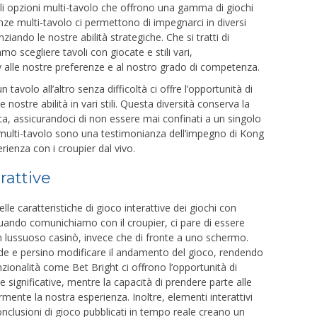
ali opzioni multi-tavolo che offrono una gamma di giochi
nze multi-tavolo ci permettono di impegnarci in diversi
ndo le nostre abilità strategiche. Che si tratti di
o scegliere tavoli con giocate e stili vari,
 alle nostre preferenze e al nostro grado di competenza.
un tavolo all’altro senza difficoltà ci offre l’opportunità di
 nostre abilità in vari stili. Questa diversità conserva la
a, assicurandoci di non essere mai confinati a un singolo
i multi-tavolo sono una testimonianza dell’impegno di Kong
rienza con i croupier dal vivo.
rattive
lle caratteristiche di gioco interattive dei giochi con
Quando comunichiamo con il croupier, ci pare di essere
un lussuoso casinò, invece che di fronte a uno schermo.
 e persino modificare il andamento del gioco, rendendo
zionalità come Bet Bright ci offrono l’opportunità di
e significative, mentre la capacità di prendere parte alle
rmente la nostra esperienza. Inoltre, elementi interattivi
clusioni di gioco pubblicati in tempo reale creano un