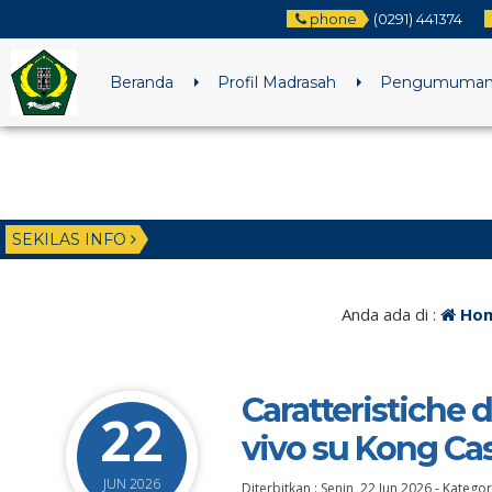
phone
(0291) 441374
Beranda
Profil Madrasah
Pengumuma
SEKILAS INFO
Anda ada di :
Ho
Caratteristiche 
22
vivo su Kong Casi
JUN 2026
Diterbitkan :
Senin, 22 Jun 2026
-
Kategor