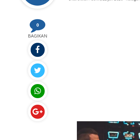
0
BAGIKAN