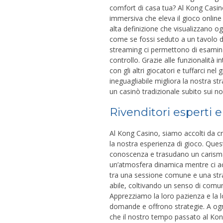
comfort di casa tua? Al Kong Casino,
immersiva che eleva il gioco online
alta definizione che visualizzano ogn
come se fossi seduto a un tavolo da 
streaming ci permettono di esamin
controllo. Grazie alle funzionalità 
con gli altri giocatori e tuffarci n
ineguagliabile migliora la nostra st
un casinò tradizionale subito sui no
Rivenditori esperti 
Al Kong Casino, siamo accolti da cr
la nostra esperienza di gioco. Que
conoscenza e trasudano un carisma
un’atmosfera dinamica mentre ci a
tra una sessione comune e una stra
abile, coltivando un senso di comunit
Apprezziamo la loro pazienza e la 
domande e offrono strategie. A ogn
che il nostro tempo passato al Kon