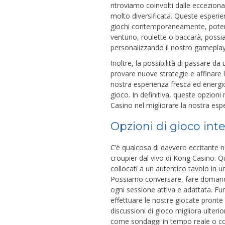
ritroviamo coinvolti dalle eccezion
molto diversificata. Queste esperie
giochi contemporaneamente, potenzia
ventuno, roulette o baccarà, possiam
personalizzando il nostro gameplay
Inoltre, la possibilità di passare da 
provare nuove strategie e affinare le
nostra esperienza fresca ed energic
gioco. In definitiva, queste opzion
Casino nel migliorare la nostra espe
Opzioni di gioco inte
C’è qualcosa di davvero eccitante ne
croupier dal vivo di Kong Casino. 
collocati a un autentico tavolo in 
Possiamo conversare, fare domande
ogni sessione attiva e adattata. Fun
effettuare le nostre giocate pronte 
discussioni di gioco migliora ulterio
come sondaggi in tempo reale o con