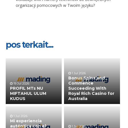
organizacji pomocowych w Twoim języku?
pos terkait...
1 Jul 2026
Bonus Spins and
Commence
19 Jul 2026
PROFIL MTs NU
Succeeding With
MIFTAHUL ULUM
Royal Rich Casino for
KUDUS
Australia
1 Jul 2026
Mi experiencia
auténtica con el
1 Jul 2026