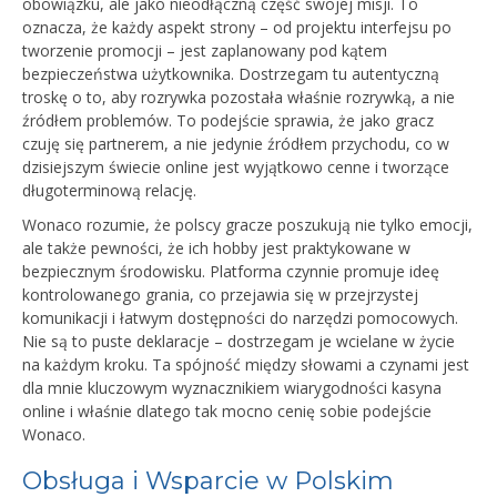
obowiązku, ale jako nieodłączną część swojej misji. To
oznacza, że każdy aspekt strony – od projektu interfejsu po
tworzenie promocji – jest zaplanowany pod kątem
bezpieczeństwa użytkownika. Dostrzegam tu autentyczną
troskę o to, aby rozrywka pozostała właśnie rozrywką, a nie
źródłem problemów. To podejście sprawia, że jako gracz
czuję się partnerem, a nie jedynie źródłem przychodu, co w
dzisiejszym świecie online jest wyjątkowo cenne i tworzące
długoterminową relację.
Wonaco rozumie, że polscy gracze poszukują nie tylko emocji,
ale także pewności, że ich hobby jest praktykowane w
bezpiecznym środowisku. Platforma czynnie promuje ideę
kontrolowanego grania, co przejawia się w przejrzystej
komunikacji i łatwym dostępności do narzędzi pomocowych.
Nie są to puste deklaracje – dostrzegam je wcielane w życie
na każdym kroku. Ta spójność między słowami a czynami jest
dla mnie kluczowym wyznacznikiem wiarygodności kasyna
online i właśnie dlatego tak mocno cenię sobie podejście
Wonaco.
Obsługa i Wsparcie w Polskim