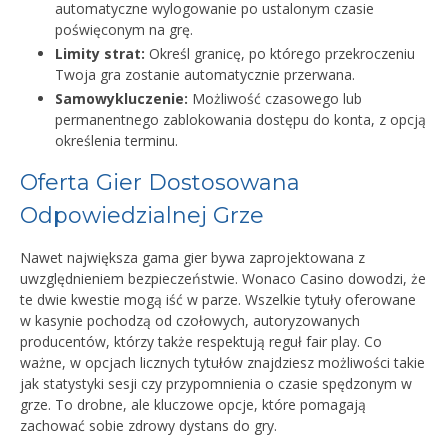
automatyczne wylogowanie po ustalonym czasie
poświęconym na grę.
Limity strat:
Określ granicę, po którego przekroczeniu
Twoja gra zostanie automatycznie przerwana.
Samowykluczenie:
Możliwość czasowego lub
permanentnego zablokowania dostępu do konta, z opcją
określenia terminu.
Oferta Gier Dostosowana
Odpowiedzialnej Grze
Nawet największa gama gier bywa zaprojektowana z
uwzględnieniem bezpieczeństwie. Wonaco Casino dowodzi, że
te dwie kwestie mogą iść w parze. Wszelkie tytuły oferowane
w kasynie pochodzą od czołowych, autoryzowanych
producentów, którzy także respektują reguł fair play. Co
ważne, w opcjach licznych tytułów znajdziesz możliwości takie
jak statystyki sesji czy przypomnienia o czasie spędzonym w
grze. To drobne, ale kluczowe opcje, które pomagają
zachować sobie zdrowy dystans do gry.