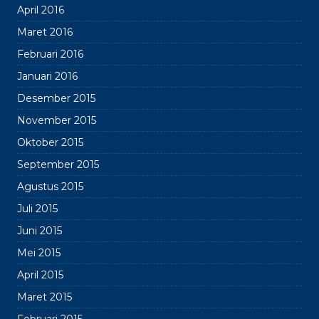
April 2016
Maret 2016
Februari 2016
Januari 2016
Desember 2015
November 2015
Oktober 2015
September 2015
Agustus 2015
Juli 2015
Juni 2015
Mei 2015
April 2015
Maret 2015