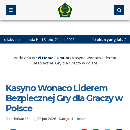
an pada Hari Sabtu, 21 Juni 2025
1 tahun yang lalu
/ Simulasi Ke-2 
an pada tanggal 02 Juni 2025 Jam 17.00 WIB di Group WA Kelas masing-masin
Anda ada di :
Home
/
Umum
/
Kasyno Wonaco Liderem
Bezpiecznej Gry dla Graczy w Polsce
Kasyno Wonaco Liderem
Bezpiecznej Gry dla Graczy w
Polsce
Diterbitkan :
Senin, 22 Jun 2026
-
Kategori :
Umum