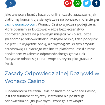
0
Jako znawca z branży hazardu online, często zauważam, jak
platformy koncentrują się wyłącznie na bonusach i ofercie gier
casinowonacoo.com
. Wonaco Casino wyróżnia podejściem,
które oceniam za kluczowe: kładzie bezpieczeństwo i
dobrostan gracza na pierwszym miejscu. W Polsce, gdzie
świadomość odpowiedzialnej rozrywki rośnie, takie podejście
nie jest już wyłącznie opcją, ale wymogiem. W tym artykule
przedstawię Ci, dlaczego właśnie ta platforma jest dla mnie
przykładem w zakresie odpowiedzialnego grania i jak
faktycznie odnosi się to na Twoje przeżycia jako gracza z
Polski.
Zasady Odpowiedzialnej Rozrywki w
Wonaco Casino
Fundamentem zaufania, jakie posiadam do Wonaco Casino,
jest ten fundament etyczny. Platforma nie postrzega
odpowiedzialnej gry jako wymuszonego z zewnątrz