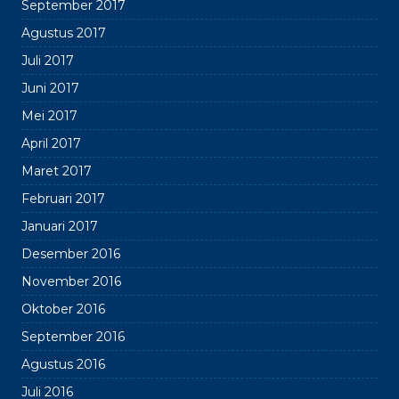
September 2017
Agustus 2017
Juli 2017
Juni 2017
Mei 2017
April 2017
Maret 2017
Februari 2017
Januari 2017
Desember 2016
November 2016
Oktober 2016
September 2016
Agustus 2016
Juli 2016