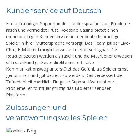
Kundenservice auf Deutsch
Ein fachkundiger Support in der Landessprache klärt Probleme
rasch und vermeidet Frust. Roostino Casino bietet einen
mehrsprachigen Kundenservice an, der deutschsprachige
Spieler in ihrer Muttersprache versorgt. Das Team ist per Live-
Chat, E-Mail und möglicherweise Telefon verfügbar. Die
Reaktionszeiten werden als rasch, und die Mitarbeiter erweisen
sich sachkundig. Dieser direkte und effektive
Kommunikationsweg unterstützt das Gefühl, als Spieler ernst
genommen und gut betreut zu werden. Das verbessert die
Zufriedenheit merklich. Ein guter Support löst nicht nur
Probleme, er formt langfristig das Bild einer seriösen
Plattform.
Zulassungen und
verantwortungsvolles Spielen