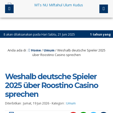
aksanakan pada Hari Sabtu, 21 Juni 2025
1 tahun yang lalu
/ Simula
Anda ada di :
Home
/
Umum
/
Weshalb deutsche Spieler 2025
über Roostino Casino sprechen
Weshalb deutsche Spieler
2025 über Roostino Casino
sprechen
Diterbitkan :
Jumat, 19 Jun 2026
-
Kategori :
Umum