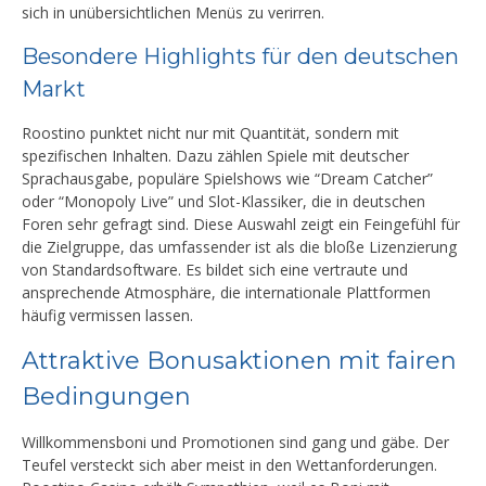
sich in unübersichtlichen Menüs zu verirren.
Besondere Highlights für den deutschen
Markt
Roostino punktet nicht nur mit Quantität, sondern mit
spezifischen Inhalten. Dazu zählen Spiele mit deutscher
Sprachausgabe, populäre Spielshows wie “Dream Catcher”
oder “Monopoly Live” und Slot-Klassiker, die in deutschen
Foren sehr gefragt sind. Diese Auswahl zeigt ein Feingefühl für
die Zielgruppe, das umfassender ist als die bloße Lizenzierung
von Standardsoftware. Es bildet sich eine vertraute und
ansprechende Atmosphäre, die internationale Plattformen
häufig vermissen lassen.
Attraktive Bonusaktionen mit fairen
Bedingungen
Willkommensboni und Promotionen sind gang und gäbe. Der
Teufel versteckt sich aber meist in den Wettanforderungen.