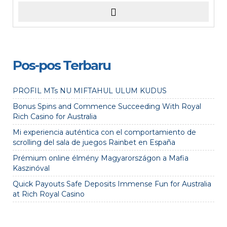
Pos-pos Terbaru
PROFIL MTs NU MIFTAHUL ULUM KUDUS
Bonus Spins and Commence Succeeding With Royal
Rich Casino for Australia
Mi experiencia auténtica con el comportamiento de
scrolling del sala de juegos Rainbet en España
Prémium online élmény Magyarországon a Mafia
Kaszinóval
Quick Payouts Safe Deposits Immense Fun for Australia
at Rich Royal Casino