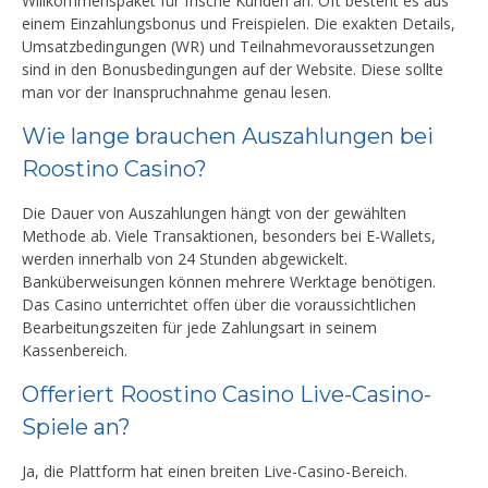
Willkommenspaket für frische Kunden an. Oft besteht es aus
einem Einzahlungsbonus und Freispielen. Die exakten Details,
Umsatzbedingungen (WR) und Teilnahmevoraussetzungen
sind in den Bonusbedingungen auf der Website. Diese sollte
man vor der Inanspruchnahme genau lesen.
Wie lange brauchen Auszahlungen bei
Roostino Casino?
Die Dauer von Auszahlungen hängt von der gewählten
Methode ab. Viele Transaktionen, besonders bei E-Wallets,
werden innerhalb von 24 Stunden abgewickelt.
Banküberweisungen können mehrere Werktage benötigen.
Das Casino unterrichtet offen über die voraussichtlichen
Bearbeitungszeiten für jede Zahlungsart in seinem
Kassenbereich.
Offeriert Roostino Casino Live-Casino-
Spiele an?
Ja, die Plattform hat einen breiten Live-Casino-Bereich.