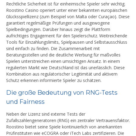
Rechtliche Sicherheit ist für einheimische Spieler sehr wichtig.
Roostino Casino operiert unter einer bekannten europäischen
Glücksspiellizenz (zum Beispiel von Malta oder Curaçao). Diese
garantiert regelmäßige Prüfungen und ausgewogene
Spielbedingungen. Darüber hinaus zeigt die Plattform
aufrichtiges Engagement für den Spielerschutz. Weitreichende
Tools für Einzahlungslimits, Spielpausen und Selbstausschluss
sind einfach zu finden. Die Zusammenarbeit mit
Beratungsstellen und die deutliche Werbung für maßvolles
Spielen unterstreichen einen umsichtigen Ansatz. In einem
regulierten Markt wie Deutschland ist das unerlässlich. Diese
Kombination aus regulatorischer Legitimität und aktivem
Schutz erkennen informierte Spieler zu schätzen.
Die große Bedeutung von RNG-Tests
und Fairness
Neben der Lizenz sind externe Tests der
Zufallszahlengeneratoren (RNG) ein zentraler Vertrauensfaktor.
Roostino bietet seine Spiele kontinuierlich von anerkannten
Prüfinstituten wie eCOGRA oder iTech Labs zertifizieren. Die