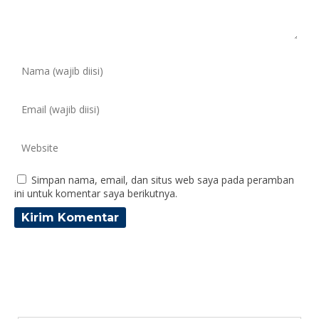
Simpan nama, email, dan situs web saya pada peramban
ini untuk komentar saya berikutnya.