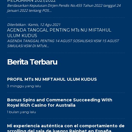
PELAJARAN 2021/2022
Berdasarkan Keputusan Dirjen Pendis No.455 Tahun 2022 tanggal 24
Januari 2022 tentang POS...
Diterbitkan :
Kamis, 12 Agu 2021
AGENDA TANGGAL PENTING MTs NU MIFTAHUL
ULUM KUDUS
AGENDA TANGGAL PENTNG 14 AGUST SOSIALISASI KSM 15 AGUST
SIMULASI KSM DI MTsN...
Berita Terbaru
PROFIL MTs NU MIFTAHUL ULUM KUDUS
3 minggu yang lalu
Bonus Spins and Commence Succeeding With
Royal Rich Casino for Australia
1 bulan yang lalu
Mi experiencia auténtica con el comportamiento de
scrolling del sala de juegos Rainbet en España