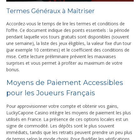
Termes Généraux à Maîtriser
Accordez-vous le temps de lire les termes et conditions de
l’offre. Ce document indique des points essentiels : la période
pendant laquelle vos tours gratuits sont disponibles (souvent
une semaine), la liste des jeux éligibles, la valeur fixe d’un tour
(par exemple 10 centimes) et le coefficient des conditions de
mise. Cette lecture préliminaire prévient les mauvaises
surprises et vous permet à profiter au maximum de votre
bonus.
Moyens de Paiement Accessibles
pour les Joueurs Français
Pour approvisionner votre compte et obtenir vos gains,
LuckyCapone Casino intègre les moyens de paiement les plus
utilisés en France. La présence de ces options locales est un
signe de commodité. Les dépôts sont le plus souvent
immédiats, tandis que les retraits peuvent prendre un peu plus
de temps selon le mode choisi. Pour fluidifier les vérifications,