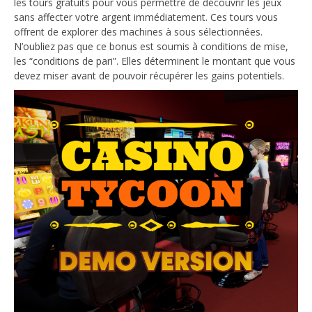
les tours gratuits pour vous permettre de découvrir les jeux
sans affecter votre argent immédiatement. Ces tours vous
offrent de explorer des machines à sous sélectionnées.
N’oubliez pas que ce bonus est soumis à conditions de mise,
les “conditions de pari”. Elles déterminent le montant que vous
devez miser avant de pouvoir récupérer les gains potentiels.