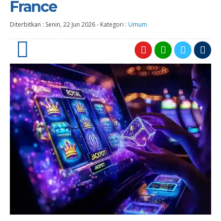
France
Diterbitkan :
Senin, 22 Jun 2026
-
Kategori :
Umum
0