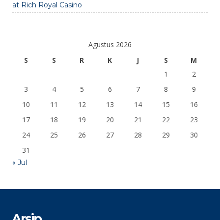
at Rich Royal Casino
Agustus 2026
S
S
R
K
J
S
M
1
2
3
4
5
6
7
8
9
10
11
12
13
14
15
16
17
18
19
20
21
22
23
24
25
26
27
28
29
30
31
« Jul
Arsip