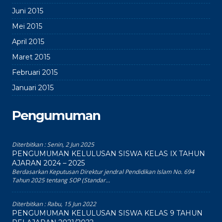
Juni 2015
Mei 2015
April 2015
Maret 2015
Februari 2015
Januari 2015
Pengumuman
Diterbitkan :
Senin, 2 Jun 2025
PENGUMUMAN KELULUSAN SISWA KELAS IX TAHUN
AJARAN 2024 – 2025
Berdasarkan Keputusan Direktur jendral Pendidikan Islam No. 694
Tahun 2025 tentang SOP (Standar...
Diterbitkan :
Rabu, 15 Jun 2022
PENGUMUMAN KELULUSAN SISWA KELAS 9 TAHUN