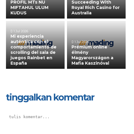
PROFIL MTs NU
Succeeding With
MIFTAHUL ULUM
Royal Rich Casino for
KUDUS
Australia
1 Jul 2026
Mi experiencia
auténtica con el
1 Jul 2026
comportamiento de
Prémium online
scrolling del sala de
élmény
juegos Rainbet en
Magyarországon a
España
Mafia Kaszinóval
tinggalkan komentar