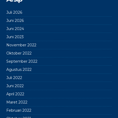
Juli 2026
Juni 2026
Juni 2024
Juni 2023
November 2022
Oktober 2022
September 2022
Agustus 2022
Juli 2022
Juni 2022
April 2022
Maret 2022
Februari 2022