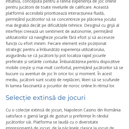
intuitivă, concepută pentru a rafina experiența de joc online
pentru jucătorii de toate nivelurile de calificare. Această
platformă accesibilă prioritizează interacțiunea fluidă,
permițând jucătorilor să se concentreze pe plăcerea jocului
mai degrabă decât pe dificultățile tehnice. Designul cu grijă al
interfeței creează un sentiment de autonomie, permițând
utilizatorilor să navigheze jocurile fără efort și să acceseze
funcții cu efort minim. Fiecare element este poziționat
strategic pentru a îmbunătăți experiența utilizatorului,
asigurându-se că jucătorii își pot localiza rapid jocurile
preferate și setările contului. Îmbunătățirea pentru dispozitive
mobile crește și mai mult confortul, permițând jucătorilor să se
bucure cu aventuri de joc în orice loc și moment. În acest
mediu, jucătorii sunt scutiți de neplăceri, liberi să se scufunde
în lumea fascinantă a jocurilor de noroc online în ritmul lor.
Selecție extinsă de jocuri
Cu o colecție extinsă de jocuri, Napoleon Casino din România
satisface o gamă largă de gusturi și preferințe în rândul
jucătorilor săi. Platforma se laudă cu o diversitate
impresionantă de jocuri, de la păcănele clasice la jocuri de