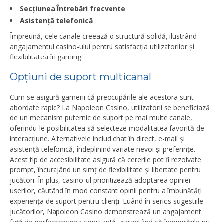
Secțiunea Întrebări frecvente
Asistență telefonică
Împreună, cele canale creează o structură solidă, ilustrând
angajamentul casino-ului pentru satisfacția utilizatorilor și
flexibilitatea în gaming.
Opțiuni de suport multicanal
Cum se asigură gamerii că preocupările ale acestora sunt
abordate rapid? La Napoleon Casino, utilizatorii se beneficiază
de un mecanism puternic de suport pe mai multe canale,
oferindu-le posibilitatea să selecteze modalitatea favorită de
interacțiune. Alternativele includ chat în direct, e-mail și
asistență telefonică, îndeplinind variate nevoi și preferințe.
Acest tip de accesibilitate asigură că cererile pot fi rezolvate
prompt, încurajând un simț de flexibilitate și libertate pentru
jucători. În plus, casino-ul prioritizează adoptarea opiniei
userilor, căutând în mod constant opinii pentru a îmbunătăți
experiența de suport pentru clienți. Luând în serios sugestiile
jucătorilor, Napoleon Casino demonstrează un angajament
față de perfecționarea constantă, garantând că îngrijorările nu