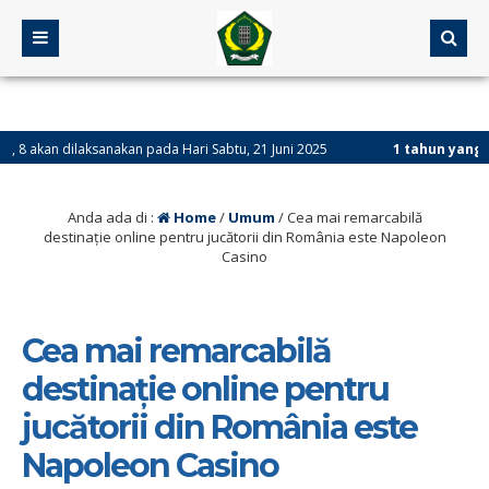
laksanakan pada Hari Sabtu, 21 Juni 2025
1 tahun yang lalu
/ Simula
Anda ada di :
Home
/
Umum
/
Cea mai remarcabilă
destinație online pentru jucătorii din România este Napoleon
Casino
Cea mai remarcabilă
destinație online pentru
jucătorii din România este
Napoleon Casino