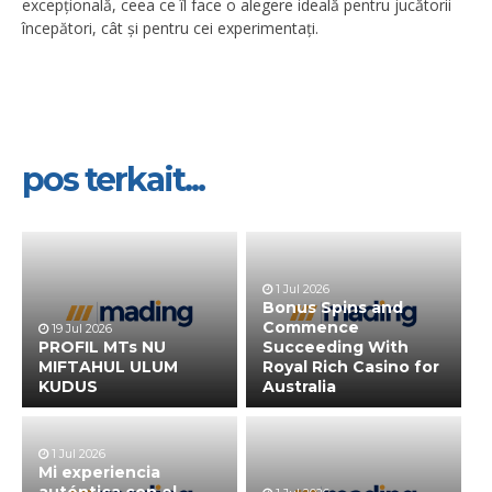
excepțională, ceea ce îl face o alegere ideală pentru jucătorii
începători, cât și pentru cei experimentați.
pos terkait...
1 Jul 2026
Bonus Spins and
Commence
19 Jul 2026
PROFIL MTs NU
Succeeding With
MIFTAHUL ULUM
Royal Rich Casino for
KUDUS
Australia
1 Jul 2026
Mi experiencia