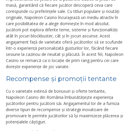
masă, garantând că fiecare jucător descoperă ceva care
corespunde cu preferințele sale. Cu titluri populare și noutăți
originale, Napoleon Casino încurajează un mediu atractiv în
care posibilitatea de a alege domnește în mod absolut.
Jucătorii pot explora diferite teme, sisteme și funcționalități
atât în jocuri blockbuster, cât și în jocuri ascunse. Acest
angajament față de varietate oferă jucătorilor să se scufunde
într-o experiență personalizată gusturilor lor, făcând fiecare
sesiune la cazinou de neuitat și plăcută. În acest fel, Napoleon
Casino se remarcă ca o locație de prim rang pentru cei care
dorește experiențe de joc variate.
Recompense și promoții tentante
Cu o varietate extinsă de bonusuri și oferte tentante,
Napoleon Casino din România îmbunătățește experiența
jucătorilor pentru jucătorii săi. Angajamentul lor de a furniza
diverse tipuri de recompense și strategii inovatoare de
promovare le permite jucătorilor să își maximizeze plăcerea și
potențialele câștiguri.