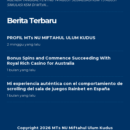
SIMULASI KSM DI MTsN...
Berita Terbaru
PROFIL MTs NU MIFTAHUL ULUM KUDUS
2 minggu yang lalu
Bonus Spins and Commence Succeeding With
Royal Rich Casino for Australia
1 bulan yang lalu
Mi experiencia auténtica con el comportamiento de
scrolling del sala de juegos Rainbet en España
1 bulan yang lalu
Copyright 2026 MTs NU Miftahul Ulum Kudus