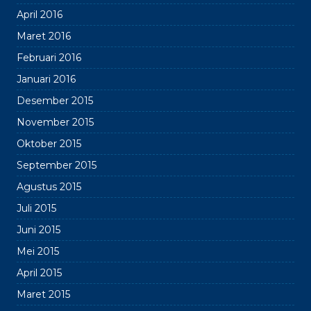
April 2016
Maret 2016
Februari 2016
Januari 2016
Desember 2015
November 2015
Oktober 2015
September 2015
Agustus 2015
Juli 2015
Juni 2015
Mei 2015
April 2015
Maret 2015